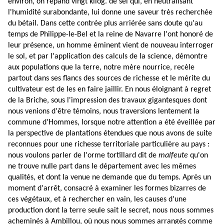
environ, on répand vingt kilog. de sel qui, en neutralisant
l'humidité surabondante, lui donne une saveur très recherchée
du bétail. Dans cette contrée plus arriérée sans doute qu'au
temps de Philippe-le-Bel et la reine de Navarre l'ont honoré de
leur présence, un homme éminent vient de nouveau interroger
le sol, et par l'application des calculs de la science, démontre
aux populations que la terre, notre mère nourrice, recèle
partout dans ses flancs des sources de richesse et le mérite du
cultivateur est de les en faire jaillir. En nous éloignant à regret
de la Briche, sous l'impression des travaux gigantesques dont
nous venions d'être témoins, nous traversions lentement la
commune d'Hommes, lorsque notre attention a été éveillée par
la perspective de plantations étendues que nous avons de suite
reconnues pour une richesse territoriale particulière au pays :
nous voulons parler de l'orme tortillard dit de
malfeute
qu'on
ne trouve nulle part dans le département avec les mêmes
qualités, et dont la venue ne demande que du temps. Après un
moment d'arrêt, consacré à examiner les formes bizarres de
ces végétaux, et à rechercher en vain, les causes d'une
production dont la terre seule sait le secret, nous nous sommes
acheminés à Ambillou, où nous nous sommes arrangés comme