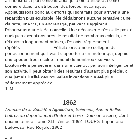
à l'industrie la part considérable qui a été attribuée à cette
dernière dans la distribution des forces mécaniques.
Applaudissons donc aux efforts qui sont faits pour arriver à une
répartition plus équitable. Ne dédaignons aucune tentative : une
clavette, une vis, un engrenage, peuvent suggérer à
l'observateur une idée nouvelle. Une découverte n'est-elle pas, à
quelques exceptions près, le résultat de nombreux calculs, de
réflexions longuement mûries, d'essais fréquemment
répétés...........................Félicitations à notre collègue du
perfectionnement qu'il vient d'apporter à un moteur qui, depuis
une époque très reculée, rendait de nombreux services.
Excitons-le à persévérer dans une voie où, par son intelligence et
son activité, il peut obtenir des résultats d'autant plus précieux
que jamais l'utilité des nouvelles inventions n'a été plus
sérieusement appréciée.
T. M.
1862
Annales de la Société d'Agriculture, Sciences, Arts et Belles-
Lettres du département d'Indre-et-Loire
. Deuxième série, Cent-
unième année, Tome XLI - Année 1862, TOURS, Imprimerie
Ladevèze, Rue Royale, 1862