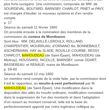
plus forts ouragans. Une commission, composée de MM. de
SOURDEVAL, BOUTARD, BARNSBY, CHARLOT, PINET et PAVY,
est chargée d'étudier ce nouveau système et d'en rendre
compte.
p. 17
Séance du samedi 11 février 1860
On procède ensuite à la nomination des membres de la
commission du
comice de Montbazon
.
Sont élus : MM. DELAVILLE-LEROULX, ROLLAND,
CHARPENTIER, MOURRUAU, d'ORNANO fils, BONNEBAULT,
ASCHERMANN, HAY de SLADE, ROUILLE-COURBE, RESSY,
CHARLOT,
MAHOUDEAU
(de Saint-Épain)
, MAHOUDEAU (de
Mettray), HOUSSARD, NICOLLE, BARNSBY, comte ODART,
BASSEREAU, et RENAUD, maire de Montbazon.
p. 59-60
Séance du samedi 12 mai 1860
Un membre rend compte de la visite faite, par la commission dont
il est le rapporteur, au
moulin-à-vent perfectionné
par M.
MAHOUDEAU
(de Saint-Épain)
. Une modification dans la
disposition des ailes du moulin ordinaire, modification consistant
dans la suppression de l'un des montants et dans l'adaptation
d'un ressort au montant conservé, telle est la base du
perfectionnement apporté par notre ingénieux collègue au