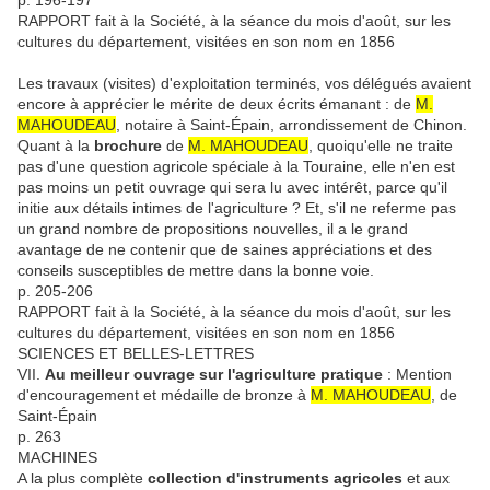
p. 196-197
RAPPORT fait à la Société, à la séance du mois d'août, sur les
cultures du département, visitées en son nom en 1856
Les travaux (visites) d'exploitation terminés, vos délégués avaient
encore à apprécier le mérite de deux écrits émanant : de
M.
MAHOUDEAU
, notaire à Saint-Épain, arrondissement de Chinon.
Quant à la
brochure
de
M. MAHOUDEAU
, quoiqu'elle ne traite
pas d'une question agricole spéciale à la Touraine, elle n'en est
pas moins un petit ouvrage qui sera lu avec intérêt, parce qu'il
initie aux détails intimes de l'agriculture ? Et, s'il ne referme pas
un grand nombre de propositions nouvelles, il a le grand
avantage de ne contenir que de saines appréciations et des
conseils susceptibles de mettre dans la bonne voie.
p. 205-206
RAPPORT fait à la Société, à la séance du mois d'août, sur les
cultures du département, visitées en son nom en 1856
SCIENCES ET BELLES-LETTRES
VII.
Au meilleur ouvrage sur l'agriculture pratique
: Mention
d'encouragement et médaille de bronze à
M. MAHOUDEAU
, de
Saint-Épain
p. 263
MACHINES
A la plus complète
collection d'instruments agricoles
et aux