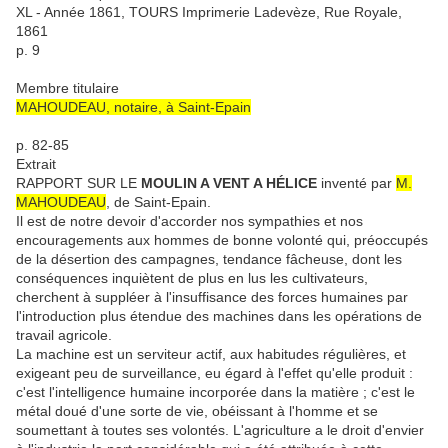
XL - Année 1861, TOURS Imprimerie Ladevèze, Rue Royale,
1861
p. 9
Membre titulaire
MAHOUDEAU, notaire, à Saint-Epain
p. 82-85
Extrait
RAPPORT SUR LE
MOULIN A VENT A HÉLICE
inventé par
M.
MAHOUDEAU
, de Saint-Epain.
Il est de notre devoir d'accorder nos sympathies et nos
encouragements aux hommes de bonne volonté qui, préoccupés
de la désertion des campagnes, tendance fâcheuse, dont les
conséquences inquiètent de plus en lus les cultivateurs,
cherchent à suppléer à l'insuffisance des forces humaines par
l'introduction plus étendue des machines dans les opérations de
travail agricole.
La machine est un serviteur actif, aux habitudes régulières, et
exigeant peu de surveillance, eu égard à l'effet qu'elle produit :
c'est l'intelligence humaine incorporée dans la matière ; c'est le
métal doué d'une sorte de vie, obéissant à l'homme et se
soumettant à toutes ses volontés. L'agriculture a le droit d'envier