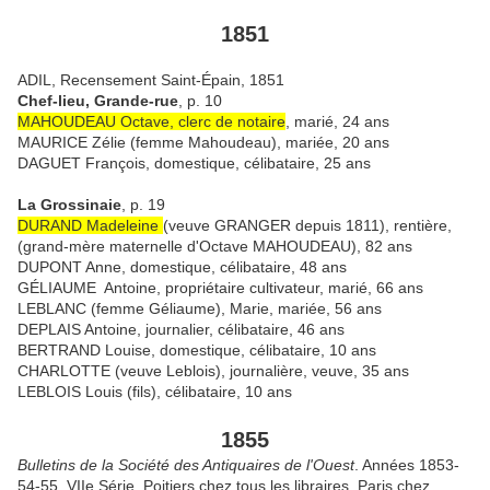
1851
ADIL, Recensement Saint-Épain, 1851
Chef-lieu, Grande-rue
, p. 10
MAHOUDEAU Octave, clerc de notaire
, marié, 24 ans
MAURICE Zélie (femme Mahoudeau), mariée, 20 ans
DAGUET François, domestique, célibataire, 25 ans
La Grossinaie
, p. 19
DURAND Madeleine
(veuve GRANGER depuis 1811), rentière,
(grand-mère maternelle d'Octave MAHOUDEAU), 82 ans
DUPONT Anne, domestique, célibataire, 48 ans
GÉLIAUME Antoine, propriétaire cultivateur, marié, 66 ans
LEBLANC (femme Géliaume), Marie, mariée, 56 ans
DEPLAIS Antoine, journalier, célibataire, 46 ans
BERTRAND Louise, domestique, célibataire, 10 ans
CHARLOTTE (veuve Leblois), journalière, veuve, 35 ans
LEBLOIS Louis (fils), célibataire, 10 ans
1855
Bulletins de la Société des Antiquaires de l'Ouest
. Années 1853-
54-55. VIIe Série. Poitiers chez tous les libraires. Paris chez