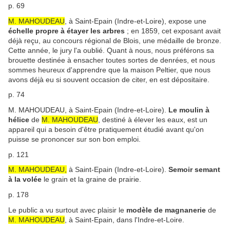
p. 69
M. MAHOUDEAU
, à Saint-Epain (Indre-et-Loire), expose une
échelle propre à étayer les arbres
; en 1859, cet exposant avait
déjà reçu, au concours régional de Blois, une médaille de bronze.
Cette année, le jury l'a oublié. Quant à nous, nous préférons sa
brouette destinée à ensacher toutes sortes de denrées, et nous
sommes heureux d'apprendre que la maison Peltier, que nous
avons déjà eu si souvent occasion de citer, en est dépositaire.
p. 74
M. MAHOUDEAU, à Saint-Epain (Indre-et-Loire).
Le moulin à
hélice
de
M. MAHOUDEAU
, destiné à élever les eaux, est un
appareil qui a besoin d'être pratiquement étudié avant qu'on
puisse se prononcer sur son bon emploi.
p. 121
M. MAHOUDEAU,
à Saint-Epain (Indre-et-Loire).
Semoir semant
à la volée
le grain et la graine de prairie.
p. 178
Le public a vu surtout avec plaisir le
modèle de magnanerie
de
M. MAHOUDEAU
, à Saint-Epain, dans l'Indre-et-Loire.