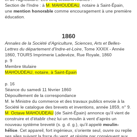
Section de l'Indre : à
M. MAHOUDEAU
, notaire à Saint-Épain,
une
mention honorable
comme encouragement à une première
éducation.
1860
Annales de la Société d'Agriculture, Sciences, Arts et Belles-
Lettres du département d'Indre-et-Loire
, Tome XXXIX - Année
1860, TOURS Imprimerie Ladevèze, Rue Royale, 1860
p. 9
Membre titulaire
MAHOUDEAU, notaire, à Saint-Epain
p. 16
Séance du samedi 11 février 1860
Dépouillement de la correspondance
M. le Ministre du commerce et des travaux publics envoie à la
Société le catalogue des brevets et inventions, année 1859, n° 9.
M. Octave MAHOUDEAU
(de Saint-Épain)
annonce qu'il vient de
construire et d'établir chez lui un moulin à vent d'après un
nouveau système breveté (s. g. d. g.), qu'il appelé
moulin-
hélice
.
Cet appareil, fort ingénieux, s'oriente seul, ouvre ou replie
ses ailes suivant la force du vent, et résiste par conséquent aux