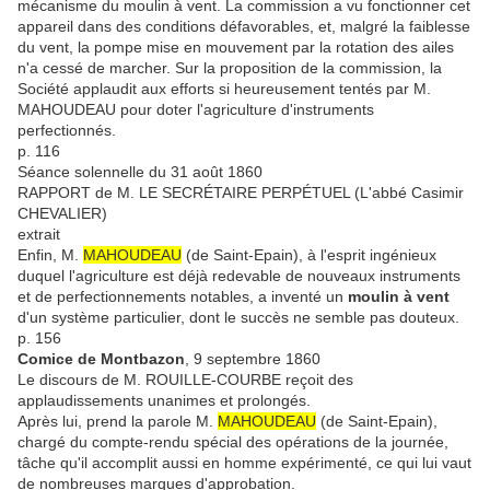
mécanisme du moulin à vent. La commission a vu fonctionner cet
appareil dans des conditions défavorables, et, malgré la faiblesse
du vent, la pompe mise en mouvement par la rotation des ailes
n'a cessé de marcher. Sur la proposition de la commission, la
Société applaudit aux efforts si heureusement tentés par M.
MAHOUDEAU pour doter l'agriculture d'instruments
perfectionnés.
p. 116
Séance solennelle du 31 août 1860
RAPPORT de M. LE SECRÉTAIRE PERPÉTUEL (L'abbé Casimir
CHEVALIER)
extrait
Enfin, M.
MAHOUDEAU
(de Saint-Epain)
, à l'esprit ingénieux
duquel l'agriculture est déjà redevable de nouveaux instruments
et de perfectionnements notables, a inventé un
moulin à vent
d'un système particulier, dont le succès ne semble pas douteux.
p. 156
Comice de Montbazon
, 9 septembre 1860
Le discours de M. ROUILLE-COURBE reçoit des
applaudissements unanimes et prolongés.
Après lui, prend la parole M.
MAHOUDEAU
(de Saint-Epain)
,
chargé du compte-rendu spécial des opérations de la journée,
tâche qu'il accomplit aussi en homme expérimenté, ce qui lui vaut
de nombreuses marques d'approbation.