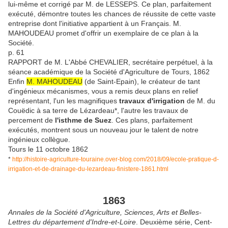
lui-même et corrigé par M. de LESSEPS. Ce plan, parfaitement
exécuté, démontre toutes les chances de réussite de cette vaste
entreprise dont l'initiative appartient à un Français. M.
MAHOUDEAU promet d'offrir un exemplaire de ce plan à la
Société.
p. 61
RAPPORT de M. L'Abbé CHEVALIER, secrétaire perpétuel, à la
séance académique de la Société d'Agriculture de Tours, 1862
Enfin
M. MAHOUDEAU
(de Saint-Epain), le créateur de tant
d'ingénieux mécanismes, vous a remis deux plans en relief
représentant, l'un les magnifiques
travaux d'irrigation
de M. du
Couëdic à sa terre de Lézardeau*, l'autre les travaux de
percement de
l'isthme de Suez
. Ces plans, parfaitement
exécutés, montrent sous un nouveau jour le talent de notre
ingénieux collègue.
Tours le 11 octobre 1862
*
http://histoire-agriculture-touraine.over-blog.com/2018/09/ecole-pratique-d-
irrigation-et-de-drainage-du-lezardeau-finistere-1861.html
1863
Annales de la Société d'Agriculture, Sciences, Arts et Belles-
Lettres du département d'Indre-et-Loire
. Deuxième série, Cent-