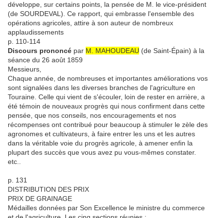
développe, sur certains points, la pensée de M. le vice-président
(de SOURDEVAL). Ce rapport, qui embrasse l'ensemble des
opérations agricoles, attire à son auteur de nombreux
applaudissements
p. 110-114
Discours prononcé
par
M. MAHOUDEAU
(de Saint-Épain) à la
séance du 26 août 1859
Messieurs,
Chaque année, de nombreuses et importantes améliorations vos
sont signalées dans les diverses branches de l'agriculture en
Touraine. Celle qui vient de s'écouler, loin de rester en arrière, a
été témoin de nouveaux progrès qui nous confirment dans cette
pensée, que nos conseils, nos encouragements et nos
récompenses ont contribué pour beaucoup à stimuler le zèle des
agronomes et cultivateurs, à faire entrer les uns et les autres
dans la véritable voie du progrès agricole, à amener enfin la
plupart des succès que vous avez pu vous-mêmes constater.
etc..
p. 131
DISTRIBUTION DES PRIX
PRIX DE GRAINAGE
Médailles données par Son Excellence le ministre du commerce
et de l'agriculture. Les cinq sections réunies :