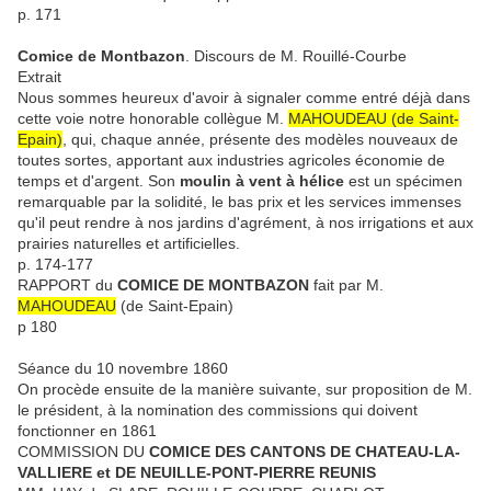
p. 171
Comice de Montbazon
. Discours de M. Rouillé-Courbe
Extrait
Nous sommes heureux d'avoir à signaler comme entré déjà dans
cette voie notre honorable collègue M.
MAHOUDEAU (de Saint-
Epain)
, qui, chaque année, présente des modèles nouveaux de
toutes sortes, apportant aux industries agricoles économie de
temps et d'argent. Son
moulin à vent à hélice
est un spécimen
remarquable par la solidité, le bas prix et les services immenses
qu'il peut rendre à nos jardins d'agrément, à nos irrigations et aux
prairies naturelles et artificielles.
p. 174-177
RAPPORT du
COMICE DE MONTBAZON
fait par M.
MAHOUDEAU
(de Saint-Epain)
p 180
Séance du 10 novembre 1860
On procède ensuite de la manière suivante, sur proposition de M.
le président, à la nomination des commissions qui doivent
fonctionner en 1861
COMMISSION DU
COMICE DES CANTONS DE CHATEAU-LA-
VALLIERE et DE NEUILLE-PONT-PIERRE REUNIS