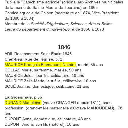
Publie le "Catéchisme agricole" (original aux Archives municipales
de la mairie de Sainte-Maure-de-Touraine) en 1865
Comice agricole de Chinon (secrétaire en 1874, Vice-Président
de 1880 à 1884)
Membre de la
Société d'Agriculture, Sciences, Arts et Belles-
Lettre du département d'Indre-et-Loire
de 1856 à 1878
1846
ADIL Recensement Saint-Épain 1846
Chef-lieu, Rue de l'église
, p. 2
MAURICE François Emmanuel, Notaire
, marié, 55 ans
COLLAS Marie, sa femme, mariée, 50 ans
MAURICE Jules, leur fils, célibataire, 19 ans
MAURICE Zélie Marie, leur fille, célibataire, 16 ans
BOUÉ Jeanne, domestique, célibataire, 21 ans
La Grossinaie
, p 56
DURAND Madeleine
(veuve GRANGER depuis 1811), sans
profession, (grand-mère maternelle d'Octave MAHOUDEAU), 78
ans
DUPONT Anne, domestique, célibataire, 43 ans
DUPONT André, son fils (naturel), 10 ans