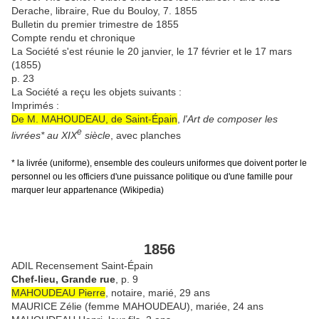
Derache, libraire, Rue du Bouloy, 7. 1855
Bulletin du premier trimestre de 1855
Compte rendu et chronique
La Société s'est réunie le 20 janvier, le 17 février et le 17 mars
(1855)
p. 23
La Société a reçu les objets suivants :
Imprimés :
De M. MAHOUDEAU, de Saint-Épain
,
l'Art de composer les
e
livrées* au XIX
siècle
, avec planches
*
la livrée (uniforme),
ensemble des couleurs uniformes que doivent porter le
personnel ou les officiers d'une puissance politique ou d'une famille pour
marquer leur appartenance (Wikipedia)
1856
ADIL Recensement Saint-Épain
Chef-lieu, Grande rue
, p. 9
MAHOUDEAU Pierre
, notaire, marié, 29 ans
MAURICE Zélie (femme MAHOUDEAU), mariée, 24 ans