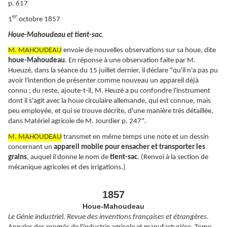
p. 617
er
1
octobre 1857
Houe-Mahoudeau et tient-sac
.
M. MAHOUDEAU
envoie de nouvelles observations sur sa houe, dite
houe-Mahoudeau
. En réponse à une observation faite par M.
Hueuzé, dans la séance du 15 juillet dernier, il déclare "qu'il n'a pas pu
avoir l'intention de présenter comme nouveau un appareil déjà
connu ; du reste, ajoute-t-il, M. Heuzé a pu confondre l'instrument
dont il s'agit avec la houe circulaire allemande, qui est connue, mais
peu employée, et qui se trouve décrite, d'une manière très détaillée,
dans Matériel agricole de M. Jourdier p. 247".
M. MAHOUDEAU
transmet en même temps une note et un dessin
concernant un
appareil mobile pour ensacher et transporter les
grains
, auquel il donne le nom de
tient-sac
. (Renvoi à la section de
mécanique agricoles et des irrigations.)
1857
Houe-Mahoudeau
Le Génie industriel. Revue des inventions françaises et étrangères
.