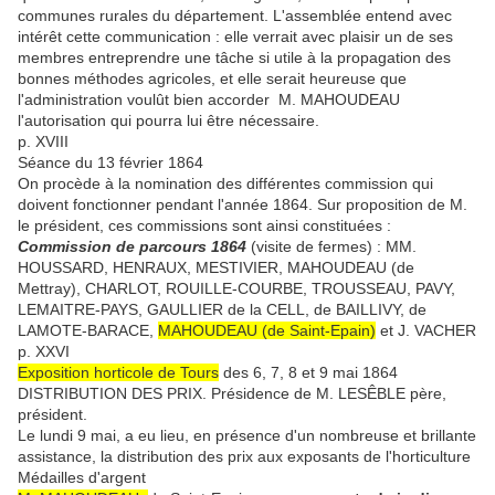
communes rurales du département. L'assemblée entend avec
intérêt cette communication : elle verrait avec plaisir un de ses
membres entreprendre une tâche si utile à la propagation des
bonnes méthodes agricoles, et elle serait heureuse que
l'administration voulût bien accorder M. MAHOUDEAU
l'autorisation qui pourra lui être nécessaire.
p. XVIII
Séance du 13 février 1864
On procède à la nomination des différentes commission qui
doivent fonctionner pendant l'année 1864. Sur proposition de M.
le président, ces commissions sont ainsi constituées :
Commission de parcours 1864
(visite de fermes) : MM.
HOUSSARD, HENRAUX, MESTIVIER, MAHOUDEAU (de
Mettray), CHARLOT, ROUILLE-COURBE, TROUSSEAU, PAVY,
LEMAITRE-PAYS, GAULLIER de la CELL, de BAILLIVY, de
LAMOTE-BARACE,
MAHOUDEAU (de Saint-Epain)
et J. VACHER
p. XXVI
Exposition horticole de Tours
des 6, 7, 8 et 9 mai 1864
DISTRIBUTION DES PRIX. Présidence de M. LESÊBLE père,
président.
Le lundi 9 mai, a eu lieu, en présence d'un nombreuse et brillante
assistance, la distribution des prix aux exposants de l'horticulture
Médailles d'argent