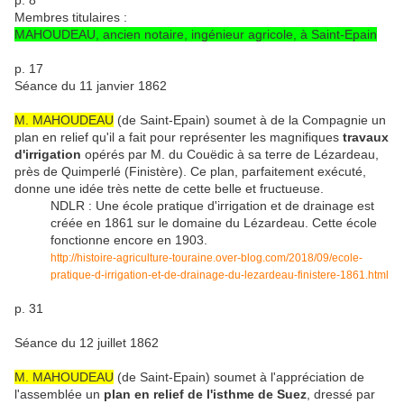
p. 8
Membres titulaires :
MAHOUDEAU, ancien notaire, ingénieur agricole, à Saint-Epain
p. 17
Séance du 11 janvier 1862
M. MAHOUDEAU
(de Saint-Epain) soumet à de la Compagnie un
plan en relief qu'il a fait pour représenter les magnifiques
travaux
d'irrigation
opérés par M. du Couëdic à sa terre de Lézardeau,
près de Quimperlé (Finistère). Ce plan, parfaitement exécuté,
donne une idée très nette de cette belle et fructueuse.
NDLR : Une école pratique d'irrigation et de drainage est
créée en 1861 sur le domaine du Lézardeau. Cette école
fonctionne encore en 1903.
http://histoire-agriculture-touraine.over-blog.com/2018/09/ecole-
pratique-d-irrigation-et-de-drainage-du-lezardeau-finistere-1861.html
p. 31
Séance du 12 juillet 1862
M. MAHOUDEAU
(de Saint-Epain) soumet à l'appréciation de
l'assemblée un
plan en relief de l'isthme de Suez
, dressé par