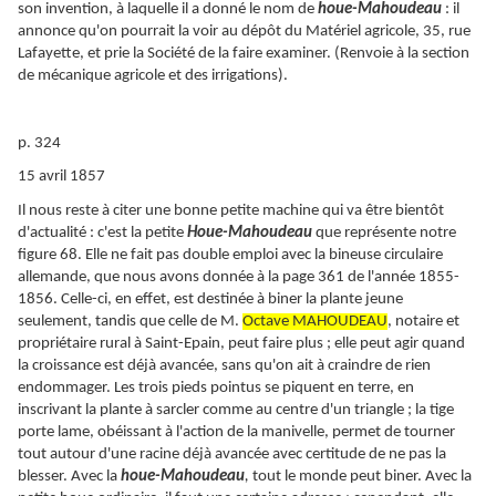
son invention, à laquelle il a donné le nom de
houe-Mahoudeau
: il
annonce qu'on pourrait la voir au dépôt du Matériel agricole, 35, rue
Lafayette, et prie la Société de la faire examiner. (Renvoie à la section
de mécanique agricole et des irrigations).
p. 324
15 avril 1857
Il nous reste à citer une bonne petite machine qui va être bientôt
d'actualité : c'est la petite
Houe-Mahoudeau
que représente notre
figure 68. Elle ne fait pas double emploi avec la bineuse circulaire
allemande, que nous avons donnée à la page 361 de l'année 1855-
1856. Celle-ci, en effet, est destinée à biner la plante jeune
seulement, tandis que celle de M.
Octave MAHOUDEAU
, notaire et
propriétaire rural à Saint-Epain, peut faire plus ; elle peut agir quand
la croissance est déjà avancée, sans qu'on ait à craindre de rien
endommager. Les trois pieds pointus se piquent en terre, en
inscrivant la plante à sarcler comme au centre d'un triangle ; la tige
porte lame, obéissant à l'action de la manivelle, permet de tourner
tout autour d'une racine déjà avancée avec certitude de ne pas la
blesser. Avec la
houe-Mahoudeau
,
tout le monde peut biner. Avec la