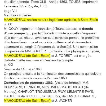
deuxième année, Tome XLII - Année 1863, TOURS, Imprimerie
Ladevèze, Rue Royale, 1863.
page VIII
Membres titulaires
MAHOUDEAU, ancien notaire ingénieur agricole, à Saint-Epain
p. XX
M. GOUY, ingénieur mécanicien à Tours, adresse le
dessin
d'une pompe
qui, par la disposition toute nouvelle d'organes
déjà connus, résout, avec un seul corps de pompe, le problème
d'un travail uniforme et sans intermittence, et il demande à
soumettre cet engin à l'examen de la Société. Une commission
composée de MM. JOUBERT, professeur de physique au Lycée,
MAHOUDEAU (de Saint-Epain)
et J. FOREST, est chargée
d'étudier cette machine et d'en rendre compte.
p. XXI
Séance du 14 mars 1863
On procède ensuite à la nomination des commissions qui doivent
fonctionner dans le cours de l'année 1863
Commission de parcours 1863
. (visite de fermes), MM.
HOUSSARD, HENRAUX, MESTIVIER, MAHOUDEAU (de
Mettray), CHARLOT, TROUSSEAU, PAVY, LEMAITRE-PAYS,
GAULLIER de la CELLE, de BAILLIVY, de LAMOTE-BARACE,
MAHOUDEAU (de Saint-Epain)
et J. VACHER