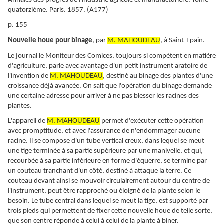
Annales des progrès de l'industrie agricole et manufacturière. Tome
quatorzième. Paris. 1857. (A177)
p. 155
Nouvelle houe pour binage
, par
M. MAHOUDEAU
, à Saint-Epain.
Le journal le Moniteur des Comices, toujours si compétent en matière
d'agriculture, parle avec avantage d'un petit instrument aratoire de
l'invention de
M. MAHOUDEAU
, destiné au binage des plantes d'une
croissance déjà avancée. On sait que l'opération du binage demande
une certaine adresse pour arriver à ne pas blesser les racines des
plantes.
L'appareil de
M. MAHOUDEAU
permet d'exécuter cette opération
avec promptitude, et avec l'assurance de n'endommager aucune
racine. Il se compose d'un tube vertical creux, dans lequel se meut
une tige terminée à sa partie supérieure par une manivelle, et qui,
recourbée à sa partie inférieure en forme d'équerre, se termine par
un couteau tranchant d'un côté, destiné à attaque la terre. Ce
couteau devant ainsi se mouvoir circulairement autour du centre de
l'instrument, peut être rapproché ou éloigné de la plante selon le
besoin. Le tube central dans lequel se meut la tige, est supporté par
trois pieds qui permettent de fixer cette nouvelle houe de telle sorte,
que son centre réponde à celui à celui de la plante à biner.