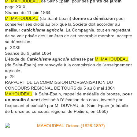
M. MAHOUDEAU,
de Saint-Epain, pour ses
ponts de jardin
page XXIX
Séance du 11 juin 1864
M. MAHOUDEAU
(de Saint-Epain)
donne sa démission
pour
conserver ses droits au prix que la Société doit accorder au
meilleur
catéchisme agricole
. La Compagnie, tout en regrettant
de se voir privée des lumières de cet honorable membre, accepte
sa démission.
p. XXXII
Séance du 9 juillet 1864
L'étude du
Catéchisme agricole
adressé par
M. MAHOUDEAU
(de Saint-Epain) est renvoyée à la commission de l'enseignement
agricole.
p. 28
RAPPORT DE LA COMMISSION D'ORGANISATION DU
CONCOURS RÉGIONAL DE TOURS du 5 au 8 mai 1864
MAHOUDEAU
, à Saint-Epain, rappel de médaille de bronze,
pour
un moulin à vent
destiné à l'élévation des eaux, inventé par
l'exposant et exécuté par M. DUVEAU, de Saint-Epain (médaille
de bronze au concours régional de Poitiers, en 1860)