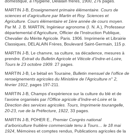
domestique, à l'hygiène
, Delalain frères, 1900, 276 pages.
MARTIN J-B,
Enseignement primaire élémentaire. Cours de
sciences et d'agriculture par Martin et Roy. Sciences et
Agriculture. Cours élémentaire et 1ère année de cours moyen
.
Par M. J. B. MARTIN, Ingénieur agronome (I. N. A.), Professeur
départemental d'Agriculture, Officier de l'Instruction Publique,
Chevalier du Mérite Agricole. Paris. 1906. Imprimerie et Librairie
Classiques, DELALAIN Frères, Boulevard Saint-Germain, 115 p.
MARTIN J-B, Le chanvre, sa culture, sa décadence, mesures à
prendre.
Extrait du Bulletin Agricole et Viticole d’Indre-et-Loire,
Tours le 23 octobre 1909
. 27 pages.
MARTIN J-B, Le bétail en Touraine,
Bulletin mensuel de l'office de
renseignements agricoles du Ministère de l'Agriculture n° 2,
février 1912
, pages 197-211.
MARTIN J-B, Champs d’expérience sur la culture du blé et de
l’avoine organisés par
l’Office agricole d’Indre-et-Loire et la
Direction des services agricoles. Tours, Imprimerie tourangelle,
20-23, rue de la Préfecture, 1922
, 33 pages.
MARTIN J-B, POHER E.,
Premier Congrès national
d’arboriculture fruitière commerciale tenu à Tours… le 18 mai
1924
, Mémoires et comptes rendus, Publications agricoles de la