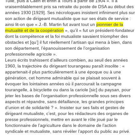
Tulle, puis à Caen et enfin à Tours à partir de 1904 ». Il a
vraisemblablement pris sa retraite du poste de DSA au début des
années 1930 [1929]. Ses nécrologues insistent infiniment plus sur
son action de dirigeant mutualiste que sur ses états de service :
ainsi lit-on que « J.-B. Martin fut avant tout un
pionnier de la
mutualité et de la coopération
», qu’il « fut un président-fondateur
dont la compétence et la foi mutualiste savaient triompher des
obstacles et [qu’] il fut réellement l’artisan qui mena à bien, dans
son département, l’épanouissement de l’organisation
professionnelle agricole ».
Leurs écrits trahissent d’ailleurs combien, au seuil des années
1960, la trajectoire du dirigeant tourangeau paraît insolite : «
appartenait-il plus particulièrement à une époque ou à une
génération, cet homme admirable qui se plaisait souvent à
évoquer les lointaines années où il parcourait la campagne
tourangelle, à bicyclette ou dans la cariole [sic] du paysan, pour
jeter les bases de l’organisation professionnelle sous ses divers
aspects et répandre, sans défaillance, les grandes principes
d’union et de solidarité ? ». Insister sur ses faits et gestes de
dirigeant mutualiste, c’est, pour les rédacteurs des organes de
presse professionnels, mettre en avant le rôle joué par le
fonctionnaire de l’agriculture dans le domaine de l’action
syndicale et mutualiste, sans révéler l’apport du public au privé.