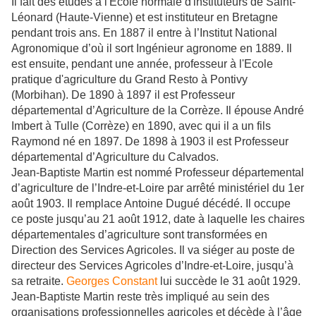
Il fait des études à l'Ecole normale d'instituteurs de Saint-
Léonard (Haute-Vienne) et est instituteur en Bretagne
pendant trois ans. En 1887 il entre à l’Institut National
Agronomique d’où il sort Ingénieur agronome en 1889. Il
est ensuite, pendant une année, professeur à l'Ecole
pratique d'agriculture du Grand Resto à Pontivy
(Morbihan). De 1890 à 1897 il est Professeur
départemental d’Agriculture de la Corrèze. Il épouse André
Imbert à Tulle (Corrèze) en 1890, avec qui il a un fils
Raymond né en 1897. De 1898 à 1903 il est Professeur
départemental d’Agriculture du Calvados.
Jean-Baptiste Martin est nommé Professeur départemental
d’agriculture de l’Indre-et-Loire par arrêté ministériel du 1er
août 1903. Il remplace Antoine Dugué décédé. Il occupe
ce poste jusqu’au 21 août 1912, date à laquelle les chaires
départementales d’agriculture sont transformées en
Direction des Services Agricoles. Il va siéger au poste de
directeur des Services Agricoles d’Indre-et-Loire, jusqu’à
sa retraite.
Georges Constant
lui succède le 31 août 1929.
Jean-Baptiste Martin reste très impliqué au sein des
organisations professionnelles agricoles et décède à l’âge