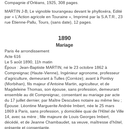
Compagnie d’Orléans, 1925, 308 pages.
MARTIN J-B, Le vignoble tourangeau devant le phylloxéra, Edité
par « L’Action agricole en Touraine », Imprimé par la S.A.T.R., 23
rue Etienne-Pallu, Tours, (sans date), 12 pages.
1890
Mariage
Paris 4e arrondissement
Acte 616
Le 5 août 1890, 11h matin
Époux : Jean-Baptiste MARTIN
, né le 23 octobre 1862 à
Compreignac (Haute-Vienne), Ingénieur agronome, professeur
d'agriculture, demeurant à Tulles (Corrèze); avant à Pontivy
(Morbihan), fils majeur d'Antoine Martin, agriculteur, et de
Magdeleine Thomas, son épouse, sans profession, demeurant
ensemble au dit Compreignac, consentant au mariage par acte
du 17 juillet dernier, par Maître Descubes notaire au même lieu ;
Épouse: Léontine Marguerite Andrée Imbert
, née le 25 mars
1869 à Paris, sans profession, y domiciliée quai de l'Hôtel de Ville
14, avec sa mère ; fille majeure de Louis Georges Imbert,
décédé, et de Jeanne Chambaudet, sa veuve, maîtresse d'hôtel,
présente et consentante,