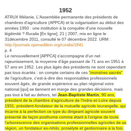
1952
ATRUX Mélanie, L'Assemblée permanente des présidents de
chambres d'agriculture (APPCA) et la vulgarisation au début des
années 1950 : une institution à la conquête d'une nouvelle
légitimité ?
Ruralia
[En ligne], 21 | 2007, mis en ligne le
31décembre 2011, consulté le 07 décembre 2022. URM :
http://journals.openedition.org/ruralia/1841
p. 4
Le renouvellement [APPCA] s'accompagne d'un net
rajeunissement, la moyenne d'âge passant de 71 ans en 1951 à
57 ans en 1952. Les plus âgés des présidents ne sont cependant
pas tous écartés : on compte certains de ces
"monstres sacrés"
de l'agriculture, c'est-à-dire des responsables professionnels
souvent âgés, de grande expérience au plan régional voire
national [qui] se tiennent en marge des grandes décisions, mais
pas tout à fait au dehors, tel
Jean-Baptiste Martin
, 90 ans,
président de la chambre d'agriculture de l'Indre-et-Loire depuis
1931, président-fondateur de la mutuelle agricole tourangelle, qui
incarne à la perfection ce type du dirigeant agricole souvent
présenté de façon posthume comme étant à l'origine de toute
l'arborescence des organisations professionnelles agricoles de sa
région, un fondateur ex-nihilo, prosélyte et gestionnaire à la fois.