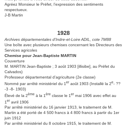
Agréez Monsieur le Préfet, l’expression des sentiments
respectueux.
J-B Martin
1928
Archives départementales d'Indre-et-Loire ADIL, cote 7M88
Une boîte avec plusieurs chemises concernant les Directeurs des
Services agricoles
Chemise pour Jean-Baptiste MARTIN
Couverture
M. MARTIN Jean-Baptiste ; 3 août 1903 [illisibe], au Préfet du
Calvados)
Professeur départemental d’agriculture (2e classe)
er
e
Nommé par arrêté ministériel du 1
août 1903 (Installé la 2
- ??
-3 -8- 1903)
ème
ère
er
Élevé de la 2
à la 1
classe le 1
mai 1906 avec effet au
er
1
avril 1906
Par arrêté ministériel du 16 janvier 1913, le traitement de M.
Martin a été porté de 4 500 francs à 4 800 francs à partir du 1er
juin 1912
Par arrêté ministériel du 8 octobre 1915, le traitement de M.