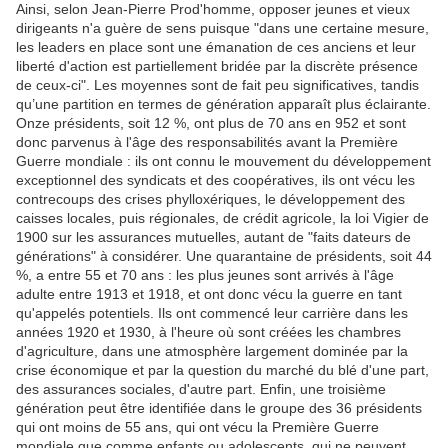
Ainsi, selon Jean-Pierre Prod'homme, opposer jeunes et vieux
dirigeants n'a guère de sens puisque "dans une certaine mesure,
les leaders en place sont une émanation de ces anciens et leur
liberté d'action est partiellement bridée par la discrète présence
de ceux-ci". Les moyennes sont de fait peu significatives, tandis
qu’une partition en termes de génération apparaît plus éclairante.
Onze présidents, soit 12 %, ont plus de 70 ans en 952 et sont
donc parvenus à l'âge des responsabilités avant la Première
Guerre mondiale : ils ont connu le mouvement du développement
exceptionnel des syndicats et des coopératives, ils ont vécu les
contrecoups des crises phylloxériques, le développement des
caisses locales, puis régionales, de crédit agricole, la loi Vigier de
1900 sur les assurances mutuelles, autant de "faits dateurs de
générations" à considérer. Une quarantaine de présidents, soit 44
%, a entre 55 et 70 ans : les plus jeunes sont arrivés à l'âge
adulte entre 1913 et 1918, et ont donc vécu la guerre en tant
qu'appelés potentiels. Ils ont commencé leur carrière dans les
années 1920 et 1930, à l'heure où sont créées les chambres
d'agriculture, dans une atmosphère largement dominée par la
crise économique et par la question du marché du blé d'une part,
des assurances sociales, d'autre part. Enfin, une troisième
génération peut être identifiée dans le groupe des 36 présidents
qui ont moins de 55 ans, qui ont vécu la Première Guerre
mondiale que comme enfants ou adolescents, qui ne peuvent