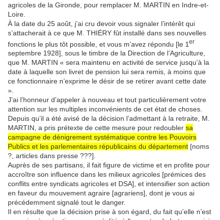
agricoles de la Gironde, pour remplacer M. MARTIN en Indre-et-
Loire.
À la date du 25 août, j’ai cru devoir vous signaler l’intérêt qui
s’attacherait à ce que M. THIÉRY fût installé dans ses nouvelles
er
fonctions le plus tôt possible, et vous m’avez répondu [le 1
septembre 1928], sous le timbre de la Direction de l’Agriculture,
que M. MARTIN « sera maintenu en activité de service jusqu’à la
date à laquelle son livret de pension lui sera remis, à moins que
ce fonctionnaire n’exprime le désir de se retirer avant cette date
».
J’ai l’honneur d’appeler à nouveau et tout particulièrement votre
attention sur les multiples inconvénients de cet état de choses.
Depuis qu’il a été avisé de la décision l’admettant à la retraite, M.
MARTIN, a pris prétexte de cette mesure pour redoubler
sa
campagne de dénigrement systématique contre les Pouvoirs
Publics et les parlementaires républicains du département
[noms
?, articles dans presse ???].
Auprès de ses partisans, il fait figure de victime et en profite pour
accroître son influence dans les milieux agricoles [prémices des
conflits entre syndicats agricoles et DSA], et intensifier son action
en faveur du mouvement agraire [agrariens], dont je vous ai
précédemment signalé tout le danger.
Il en résulte que la décision prise à son égard, du fait qu’elle n’est