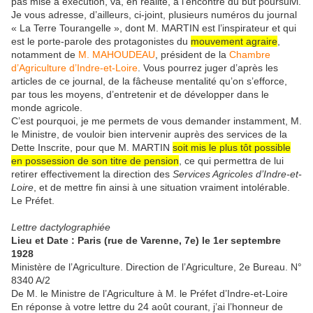
pas mise à exécution, va, en réalité, à l’encontre du but poursuivi.
Je vous adresse, d’ailleurs, ci-joint, plusieurs numéros du journal
« La Terre Tourangelle », dont M. MARTIN est l’inspira
teur et qui
est le porte-parole des protagonistes du
mouvement agraire
,
notamment de
M. MAHOUDEAU
, président de la
Chambre
d’Agriculture d’Indre-et-Loire
. Vous pourrez juger d’après les
articles de ce journal, de la fâcheuse mentalité qu’on s’efforce,
par tous les moyens, d’entretenir et de développer dans le
monde agricole.
C’est pourquoi, je me permets de vous demander instamment, M.
le Ministre, de vouloir bien intervenir auprès des services de la
Dette Inscrite, pour que M. MARTIN
soit mis le plus tôt possible
en possession de son titre de pension
, ce qui permettra de lui
retirer effectivement la direction des
Services Agricoles d’Indre-et-
Loire
, et de mettre fin ainsi à une situation vraiment intolérable.
Le Préfet.
Lettre dactylographiée
Lieu et Date : Paris (rue de Varenne, 7e) le 1er septembre
1928
Ministère de l’Agriculture. Direction de l’Agriculture, 2e Bureau. N°
8340 A/2
De M. le Ministre de l’Agriculture à M. le Préfet d’Indre-et-Loire
En réponse à votre lettre du 24 août courant, j’ai l’honneur de