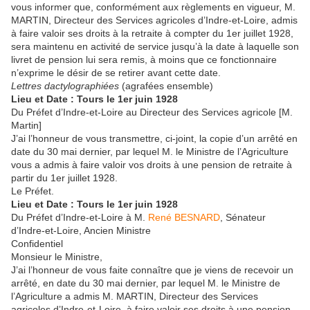
vous informer que, conformément aux règlements en vigueur, M.
MARTIN, Directeur des Services agricoles d’Indre-et-Loire, admis
à faire valoir ses droits à la retraite à compter du 1er juillet 1928,
sera maintenu en activité de service jusqu’à la date à laquelle son
livret de pension lui sera remis, à moins que ce fonctionnaire
n’exprime le désir de se retirer avant cette date.
Lettres dactylographiées
(agrafées ensemble)
Lieu et Date : Tours le 1er juin 1928
Du Préfet d’Indre-et-Loire au Directeur des Services agricole [M.
Martin]
J’ai l’honneur de vous transmettre, ci-joint, la copie d’un arrêté en
date du 30 mai dernier, par lequel M. le Ministre de l’Agriculture
vous a admis à faire valoir vos droits à une pension de retraite à
partir du 1er juillet 1928.
Le Préfet.
Lieu et Date : Tours le 1er juin 1928
Du Préfet d’Indre-et-Loire à M.
René BESNARD
, Sénateur
d’Indre-et-Loire, Ancien Ministre
Confidentiel
Monsieur le Ministre,
J’ai l’honneur de vous faite connaître que je viens de recevoir un
arrêté, en date du 30 mai dernier, par lequel M. le Ministre de
l’Agriculture a admis M. MARTIN, Directeur des Services
agricoles d’Indre-et-Loire, à faire valoir ses droits à une pension