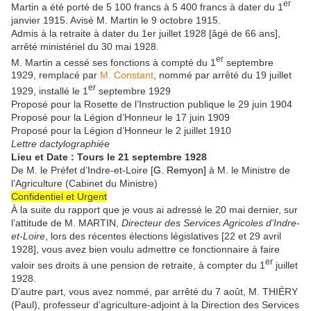
er
Martin a été porté de 5 100 francs à 5 400 francs à dater du 1
janvier 1915. Avisé M. Martin le 9 octobre 1915.
Admis à la retraite à dater du 1er juillet 1928 [âgé de 66 ans],
arrêté ministériel du 30 mai 1928.
er
M. Martin a cessé ses fonctions à compté du 1
septembre
1929, remplacé par
M. Constant
, nommé par arrêté du 19 juillet
er
1929, installé le 1
septembre 1929
Proposé pour la Rosette de l’Instruction publique le 29 juin 1904
Proposé pour la Légion d’Honneur le 17 juin 1909
Proposé pour la Légion d’Honneur le 2 juillet 1910
Lettre dactylographiée
Lieu et Date : Tours le 21 septembre 1928
De M. le Préfet d’Indre-et-Loire [
G. Remyon]
à M. le Ministre de
l’Agriculture (Cabinet du Ministre)
Confidentiel et Urgent
À la suite du rapport que je vous ai adressé le 20 mai dernier, sur
l’attitude de M. MARTIN,
Directeur des Services Agricoles d’Indre-
et-Loire
, lors des récentes élections législatives [22 et 29 avril
1928], vous avez bien voulu admettre ce fonctionnaire à faire
er
valoir ses droits à une pension de retraite, à compter du 1
juillet
1928.
D’autre part, vous avez nommé, par arrêté du 7 août, M. THIÉRY
(Paul), professeur d’agriculture-adjoint à la Direction des Services