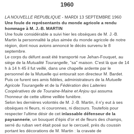
1960
LA NOUVELLE REPUBLIQUE
- MARDI 13 SEPTEMBRE 1960
Une foule de représentants du monde agricole a rendu
hommage à M. J.-B. MARTIN
Une foule considérable a suivi hier les obsèques de M. J.-B.
Martin la personnalité la plus aimée du monde agricole de notre
région, dont nous avions annoncé le décès survenu le 8
septembre.
Le corps du défunt avait été transporté rue Jehan-Fouquet, au
siège de la
Mutualité Tourangelle
, "sa" maison. C'est là que de 14
h à 14 h 45 il fut veillé, dans une chapelle ardente par le
personnel de la Mutuelle qui entourait son directeur M. Bardet.
Puis ce furent ses amis fidèles, administrateurs de la
Mutuelle
Agricole Tourangelle
et de la
Fédération des Laiteries
Coopératives de de Touraine-Maine et Anjou
qui assuma
l'honneur de cette ultime veillée funèbre.
Selon les dernières volontés de M. J.-B. Martin, il n'y eut à ses
obsèques ni fleurs, ni couronnes, ni discours. Toutefois pour
respecter l'ultime désir de cet
inlassable défenseur de la
paysannerie
, un bouquet d'épis d'or et de fleurs des champs,
serré du ruban vert était posé sur le cercueil, près du coussin
portant les décorations de M. Martin : la cravate de