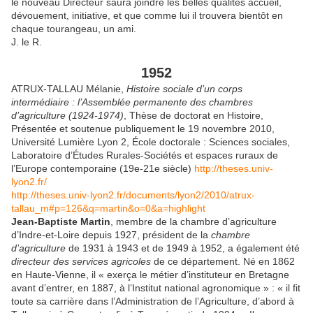
le nouveau Directeur saura joindre les belles qualités accueil,
dévouement, initiative, et que comme lui il trouvera bientôt en
chaque tourangeau, un ami.
J. le R.
1952
ATRUX-TALLAU Mélanie,
Histoire sociale d’un corps
intermédiaire : l’Assemblée permanente des chambres
d’agriculture (1924-1974)
, Thèse de doctorat en Histoire,
Présentée et soutenue publiquement le 19 novembre 2010,
Université Lumière Lyon 2, École doctorale : Sciences sociales,
Laboratoire d’Études Rurales-Sociétés et espaces ruraux de
l’Europe contemporaine (19e-21e siècle)
http://theses.univ-
lyon2.fr/
http://theses.univ-lyon2.fr/documents/lyon2/2010/atrux-
tallau_m#p=126&q=martin&o=0&a=highlight
Jean-Baptiste Martin
, membre de la chambre d’agriculture
d’Indre-et-Loire depuis 1927, président de la
chambre
d’agriculture
de 1931 à 1943 et de 1949 à 1952, a également été
directeur des services agricoles
de ce département. Né en 1862
en Haute-Vienne, il « exerça le métier d’instituteur en Bretagne
avant d’entrer, en 1887, à l’Institut national agronomique » : « il fit
toute sa carrière dans l’Administration de l’Agriculture, d’abord à