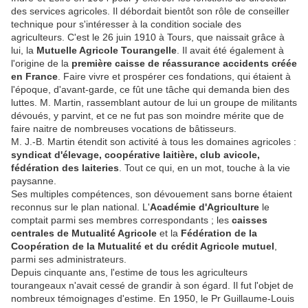
des services agricoles. Il débordait bientôt son rôle de conseiller
technique pour s'intéresser à la condition sociale des
agriculteurs. C'est le 26 juin 1910 à Tours, que naissait grâce à
lui, la
Mutuelle Agricole Tourangelle
. Il avait été également à
l'origine de la
première caisse de réassurance accidents créée
en France
. Faire vivre et prospérer ces fondations, qui étaient à
l'époque, d'avant-garde, ce fût une tâche qui demanda bien des
luttes. M. Martin, rassemblant autour de lui un groupe de militants
dévoués, y parvint, et ce ne fut pas son moindre mérite que de
faire naitre de nombreuses vocations de bâtisseurs.
M. J.-B. Martin étendit son activité à tous les domaines agricoles :
syndicat d'élevage, coopérative laitière, club avicole,
fédération des laiteries
. Tout ce qui, en un mot, touche à la vie
paysanne.
Ses multiples compétences, son dévouement sans borne étaient
reconnus sur le plan national. L'
Académie d'Agriculture
le
comptait parmi ses membres correspondants ; les
caisses
centrales de Mutualité Agricole
et la
Fédération de la
Coopération de la Mutualité et du crédit Agricole mutuel
,
parmi ses administrateurs.
Depuis cinquante ans, l'estime de tous les agriculteurs
tourangeaux n'avait cessé de grandir à son égard. Il fut l'objet de
nombreux témoignages d'estime. En 1950, le Pr Guillaume-Louis