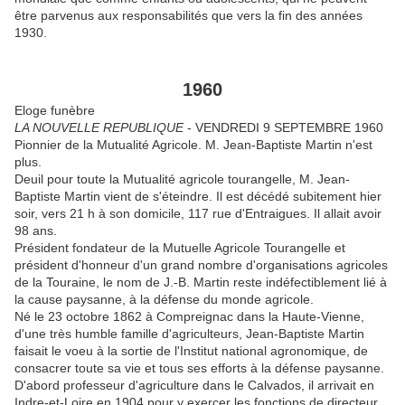
être parvenus aux responsabilités que vers la fin des années
1930.
1960
Eloge funèbre
LA NOUVELLE REPUBLIQUE
- VENDREDI 9 SEPTEMBRE 1960
Pionnier de la Mutualité Agricole. M. Jean-Baptiste Martin n'est
plus.
Deuil pour toute la Mutualité agricole tourangelle, M. Jean-
Baptiste Martin vient de s'éteindre. Il est décédé subitement hier
soir, vers 21 h à son domicile, 117 rue d'Entraigues. Il allait avoir
98 ans.
Président fondateur de la Mutuelle Agricole Tourangelle et
président d'honneur d'un grand nombre d'organisations agricoles
de la Touraine, le nom de J.-B. Martin reste indéfectiblement lié à
la cause paysanne, à la défense du monde agricole.
Né le 23 octobre 1862 à Compreignac dans la Haute-Vienne,
d'une très humble famille d'agriculteurs, Jean-Baptiste Martin
faisait le voeu à la sortie de l'Institut national agronomique, de
consacrer toute sa vie et tous ses efforts à la défense paysanne.
D'abord professeur d'agriculture dans le Calvados, il arrivait en
Indre-et-Loire en 1904 pour y exercer les fonctions de directeur