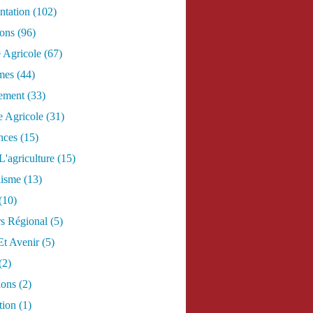
tation
(102)
ions
(96)
e Agricole
(67)
mes
(44)
ement
(33)
 Agricole
(31)
nces
(15)
L'agriculture
(15)
lisme
(13)
(10)
s Régional
(5)
Et Avenir
(5)
(2)
ions
(2)
tion
(1)