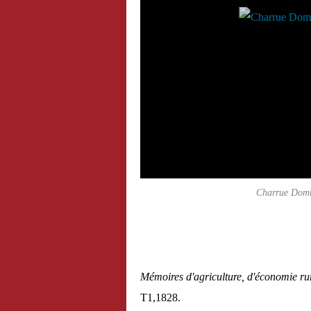
Charrue Domb
Mémoires d'agriculture, d'économie rura
T1,1828.