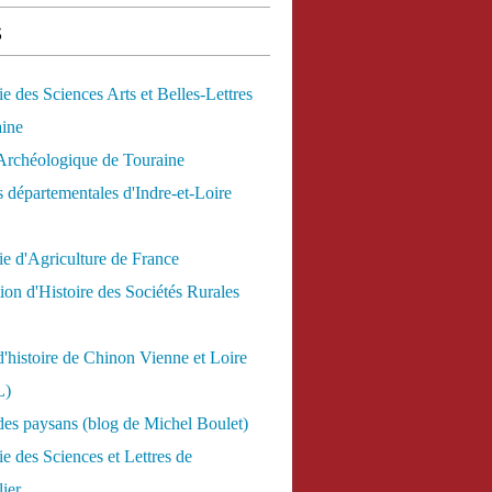
s
 des Sciences Arts et Belles-Lettres
aine
Archéologique de Touraine
 départementales d'Indre-et-Loire
e d'Agriculture de France
ion d'Histoire des Sociétés Rurales
d'histoire de Chinon Vienne et Loire
L)
des paysans (blog de Michel Boulet)
 des Sciences et Lettres de
ier