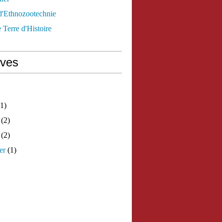
d'Ethnozootechnie
 Terre d'Histoire
ives
1)
(2)
(2)
er
(1)