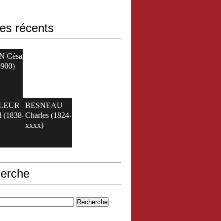
les récents
N César
1900)
ELEUR
BESNEAU
 (1838-
Charles (1824-
xxxx)
erche