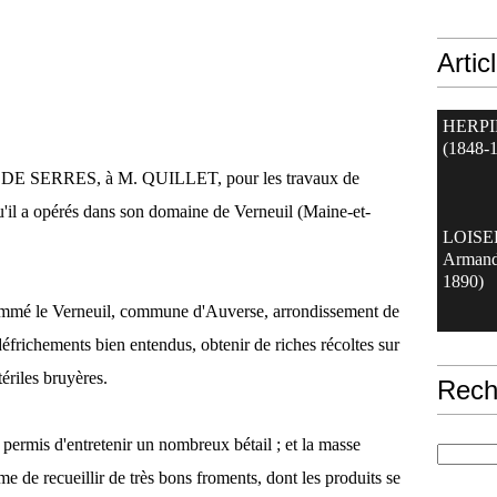
Artic
HERPI
(1848-
IER DE SERRES, à M. QUILLET, pour les travaux de
u'il a opérés dans son domaine de Verneuil (Maine-et-
LOIS
Armand
1890)
nommé le Verneuil, commune d'Auverse, arrondissement de
éfrichements bien entendus, obtenir de riches récoltes sur
tériles bruyères.
Rech
 permis d'entretenir un nombreux bétail ; et la masse
ême de recueillir de très bons froments, dont les produits se