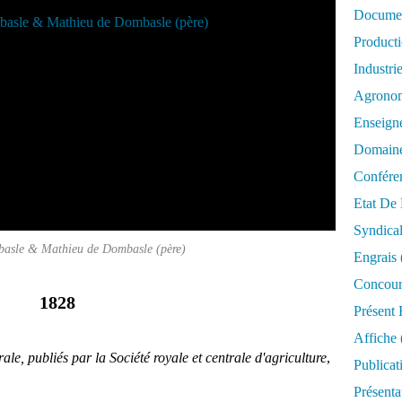
Documen
Product
Industri
Agrono
Enseign
Domaine
Confére
Etat De 
Syndica
asle & Mathieu de Dombasle (père)
Engrais
Concour
1828
Présent 
Affiche
le, publiés par la Société royale et centrale d'agriculture
,
Publicat
Présenta