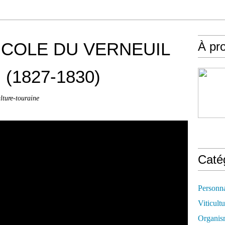
ICOLE DU VERNEUIL
À pr
) (1827-1830)
ulture-touraine
Caté
Personn
Viticultu
Organis