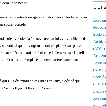
 et demi la semence.
Lien
 aussi des plantes fourragères en abondance ; les hivernages,
Académie
 un succès complet.
de Tour
Société 
ustrie agricole n'a été négligée par lui : vingt mille pieds
Archives
; soixante à quatre-vingt mille ont été plantés sur place ;
(ADIL)
rmeaux décorent aujourd'hui cette belle terre, sur laquelle
Académi
antes récoltes ont remplacé, comme par enchantement, un
Associat
(AHSR)
Société 
 qui lui a été rendu de ces utiles travaux, a décidé qu'il
(SHCV
 d'or à l'effigie d'Olivier de Serres.
L'école 
Académie
Montpell