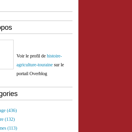
opos
Voir le profil de
histoire-
agriculture-touraine
sur le
portail Overblog
gories
age
(436)
re
(132)
mes
(113)