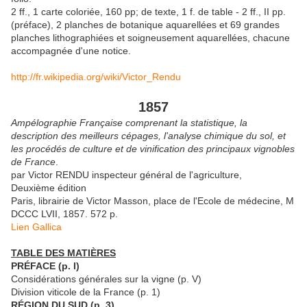
2 ff., 1 carte coloriée, 160 pp; de texte, 1 f. de table - 2 ff., II pp.
(préface), 2 planches de botanique aquarellées et 69 grandes
planches lithographiées et soigneusement aquarellées, chacune
accompagnée d'une notice.
http://fr.wikipedia.org/wiki/Victor_Rendu
1857
Ampélographie Française comprenant la statistique, la
description des meilleurs cépages, l'analyse chimique du sol, et
les procédés de culture et de vinification des principaux vignobles
de France
.
par Victor RENDU inspecteur général de l'agriculture,
Deuxième édition
Paris, librairie de Victor Masson, place de l'Ecole de médecine, M
DCCC LVII, 1857. 572 p.
Lien Gallica
TABLE DES MATIÈRES
PRÉFACE (p. I)
Considérations générales sur la vigne (p. V)
Division viticole de la France (p. 1)
RÉGION DU SUD (p. 3)