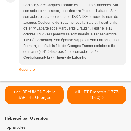
Bonjour,<br /> Jacques Labarte est un de mes ancêtres. Sur
son acte de naissance, il est déclaré Jacques Labarte. Sur
son acte de décès (Yzeure, le 13/04/1836), figure le nom de
Jacques Couloumé de Beaumont de la Barthe. Il était le fils
d'Henry Labarte et de Marguerite Liraudin. Il est né le 11
octobre 1764 (ses parents se sont mariés le 1er septembre
1761 à Bordeaux). Son épouse s'appelait Ann Farmer (et non
Fermer), elle était la fille de Georges Farmer (célèbre officier
de marine). N'hésitez pas à me contacter.<br />
Cordialement<br /> Thierry de Labarthe
Répondre
< de BEAUMONT de la
MILLET François (1777-
BARTHE Georges
1860) >
Guillaume Henri (1793-
1850), dit DE GAUDRU
Hébergé par Overblog
Top articles