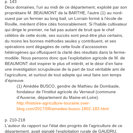
p. 143
Deux domaines, l'un au midi de ce département, exploité par son
propriétaire M. BEAUMONT de la BARTHE, l'autre (1) au nord-
ouest par un fermier au long bail, un Lorrain formé à l'école de
Roville, méritent d'être cités honorablement. Si l'habile cultivateur
qui dirige le premier, ne fait pas autant de bruit que le chef
célèbre de cette école, ses succès sont peut-être plus certains,
du moins les bonnes méthodes seules y contribuent, et ses
opérations sont dégagées de cette foule d'accessoires
hétérogènes qui offusquent la clarté des résultats dans la ferme-
modèle. Nous pensons donc que l'exploitation agricole de M. de
BEAUMONT doit inspirer le plus vif intérêt, et le désir d'en faire
une investigation scrupuleuse de la part de tout véritable ami de
l'agriculture, et surtout de tout adepte qui veut faire son temps
d'épreuve.
(1) Amédée BUSCO, gendre de Mathieu de Dombasle,
fondateur de l'Institut agricole du Verneuil (commune
d’Auverse, département du Maine-et-Loire).
http://histoire-agriculture-touraine.over-
blog.com/2017/08/amedee-busco-1802-183.html
p. 210-218
L'auteur du rapport sur l'état des progrès de l'agriculture de ce
département, avait signalé l'exploitation rurale de GAUDRU,