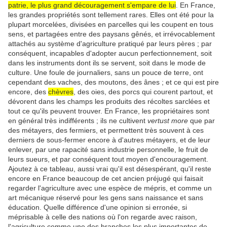
patrie, le plus grand découragement s'empare de lui
. En France,
les grandes propriétés sont tellement rares. Elles ont été pour la
plupart morcelées, divisées en parcelles qui les coupent en tous
sens, et partagées entre des paysans gênés, et irrévocablement
attachés au système d'agriculture pratiqué par leurs pères ; par
conséquent, incapables d'adopter aucun perfectionnement, soit
dans les instruments dont ils se servent, soit dans le mode de
culture. Une foule de journaliers, sans un pouce de terre, ont
cependant des vaches, des moutons, des ânes ; et ce qui est pire
encore, des
chèvres
, des oies, des porcs qui courent partout, et
dévorent dans les champs les produits des récoltes sarclées et
tout ce qu'ils peuvent trouver. En France, les propriétaires sont
en général très indifférents ; ils ne cultivent
vertust more
que par des métayers, des fermiers, et permettent très souvent à ces derniers de sous-fermer encore à d'autres métayers, et de leur enlever, par une rapacité sans industrie personnelle, le fruit de leurs sueurs, et par conséquent tout moyen d'encouragement. Ajoutez à ce tableau, aussi vrai qu'il est désespérant, qu'il reste encore en France beaucoup de cet ancien préjugé qui faisait regarder l'agriculture avec une espèce de mépris, et comme un art mécanique réservé pour les gens sans naissance et sans éducation. Quelle différence d'une opinion si erronée, si méprisable à celle des nations où l'on regarde avec raison, l'agriculture comme une des branches les plus importantes de l'économie politique ; où la plus haute noblesse, et les personnes les plus opulentes, considèrent la carrière agricole comme celle qui honore le plus l'homme, quelle que soit sa naissance, celle qui offre le plus d'indépendance, et où l'on peut être le plus utile à ses semblables ! Par suite de cette opinion, elles font entrer dans l'éducation de leurs enfants l’étude de la chimie, de la botanique, de l'histoire naturelle et enfin de l'agriculture pratique. Ils puisent, dans ces différentes sciences, la théorie nécessaire pour l'appliquer à la culture des différentes espèces de sol. A toutes ces études, ils joignent encore celle de la mécanique ; ils s'appliquent à connaître la force si puissante des leviers et des résistances ; sur ces bases, ils ont construit des instruments d'agriculture d'un effet vraiment surprenant, et que les autres nations ont essayé d'imiter ; ils ont admirablement adapté ces instruments aux différentes espèces de sols et de produits. Enfin ils ont fait, pour le mécanisme agricole, ce qu'ils ont fait pour le mécanisme du commerce et des manufactures ; ils ont substitué l'action des machines à celle si coûteuse de la main-d’œuvre ; et, par ce moyen, ils ont décuplé les produits en diminuant proportionnellement les dépenses. Voilà ce que l'on fait en Angleterre, en Allemagne, et dans tous les pays habités par un peuple réfléchi, observateur, actif et persévérant. Pourquoi ne trouverait-on donc pas les mêmes avantages en France, chez la nation la plus ingénieuse d'Europe ? Cela vient de la grande différence dans l'esprit national qui, chez l'étranger, est mû par une impulsion de bien public, autant que d'intérêt particulier. Depuis qu'un nouvel ordre de choses a appelé en France les hommes de toutes classes, de tous les rangs, aux premiers honneurs de l'Etat, il n'est aucune carrière à laquelle elle se livre avec plus d'ardeur que celle de l'étude du droit public et l'intérêt des nations. Des esprits moins exaltés étudient l'art militaire, la jurisprudence, la médecine, mais l'agriculture ne forme point partie de l'éducation ; on la regarde comme au-dessous de l'attention d'une jeunesse bien élevée ; elle est abandonnée à la classe la plus grossière de la société. Pourquoi ne cherche-t-on pas, dans la vie simple de la campagne, les jouissances qu'on croit n'exister que dans les poursuites d'une ambition démesurée ? Si l'on sent le besoin de commander à ses semblables, n'a-t-on pas dans l'agriculture, une foule de gens dont on dirige les travaux, et qui doivent à ceux qui les emploie leur existence et celle de leur famille ? Si l'on cherche les richesses, n'en trouve-t-on pas dans les produits de la terre, qui sait si bien récompense ceux qui la cultivent avec soin ? Si l'on désire une vie indépendante et au-dessus des caprices de l'autorité, où la trouvera-t-on plus sûrement que sur une propriété à soi, qui devient un gouvernement dont on est le chef, une portion du globe où l'on est seigneur et maître ? Sous tous ces points de vue, l'agriculture ne présente-t-elle pas une carrière tout aussi avantageuse pour la jeunesse que celle de l'ambition et des honneurs auxquels elle se livre avec tant d'ardeur, et presque exclusivement à toute autre ? Jusqu'à ce que cette opinion soit plus généralement reçue en France, son agriculture demeurera toujours en arrière de celle de ces pays où l'on considère cette science sous ce point de vue, et où elle jouit, à un si haut degré, des secours et de la considération du gouvernement. Si les sociétés d'agriculture peuvent parvenir à opérer ce grand changement dans l'opinion de la nation française ; si elles peuvent convaincre les ministres de toute l'importance de l'agriculture, et leur faire considérer comme une des sources les plus assurée de la richesse nationale ; enfin si elles peuvent faire tomber sur elles ces rayons de lumière et d'honneur qui puissent la relever de l'obscurité où elle malheureusement restée jusqu'à ce jour, alors elles auront rendu à la France le service le plus important sous le rapport de la richesse territoriale et des immenses ressources qu'elle peut offrir au gouvernement. Jusqu'alors tous les perfectionnements en agriculture demeureront comparativement insignifiants : ils se borneront aux efforts de quelques individus dont le zèle isolé sera d'un effet presque nul sous le rapport de l'utilité publique. En effet, comment raisonnera un amateur d'agriculture qui voudrait coopérer au perfectionnement de cet art en France ? Comment ai-je raisonné moi-même, lorsque j'ai voulu établir la ferme pratique de GAUDRU ? Je ne cherchais pas, me suis-je dit, à lutter contre un torrent rapide et semé d'obstacles et de difficultés ; je ne chercherai pas à établir au-delà des limites de mes domaines un système de culture auquel le paysan répugne, et le propriétaire paraît si indifférent ; non, de pareilles réformes sont impossibles dans l'état actuel des choses. Je me contenterai donc de chercher une propriété située dans un terrain fertile, une propriété compacte, sans division, sans mélange avec d'autres ; une propriété d'une étendue suffisante pour que ma surveillance puisse, sans trop de fatigue, s'étendre sur toutes ses parties ; en un mot, une propriété que mon fils, qui a les mêmes goûts, et moi puissions faire valoir sans le secours de fermiers, de métayers, sans autres collaborateurs que des journaliers et des domestiques pour exécuter aveuglément le mode de culture que nous jugerons le plus avantageux, et mettre en pratique ce que nous avons trouvé le plus utile dans nos voyages à l'étranger. Pour remplir ces vues, j'ai acquis la terre de GAUDRU. C'est une propriété d'une médiocre étendue, dont le sol est généralement fertile, mais tombé dans l'état d'inculture le plus déplorable, dévoré, depuis de longues années, par des plantes et des herbes parasites de toute espèce, sans un seul fossé de défense, de dessèchement ou d'irrigation, sans haies de clôture, sans maison d'habitation, sans bâtiments quelconques d'exploitation en état de service ; en un mot, n'offrant sous tous les rapports, qu'une terre complètement en friche, où tout était à faire ; c'est là précisément ce qu'il me fait pour créer une ferme comme je la voulais. Après avoir fait l'acquisition de GAUDRU, notre premier soin a été d'éloigner, par achat ou par échange, toute propriété étrangère qui rompait la continuité de la nôtre ; cette opération indispensable une fois accomplie, nous avons complètement enfermé la propriété de grands fossés capables d'en tracer les limites et d'en défendre l'entrée. De temps mémorial, les bêtes à laine et autres bestiaux paissaient indistinctement en commun ; ls étaient gardés par une même bergère fournie à tour de rôle, par tous les voisins. Cette coutume est la preuve du dernier état où peut tomber l'agriculture. Nous avons eu bien de la peine à éloigner de nos champs tant d'animaux dévorants, il a fallu épuiser tous les moyens de douceur, de patience et de fermeté. Nous avions déjà préparé avec le plus grand soin nos instruments aratoires, les charrues à train et le brandilloires, les extirpateurs à onze et à sept socs, les grandes et moyennes herses à dents de fer, la houe à cheval, les pettes charrues à un ou deux versoirs pour récoltes sarclées, les rayonneurs, les semoirs, etc., etc. Avec l'aide de ces instruments, nous avons bouleversé la terre à une grande profondeur, nous avons enlevé avec le plus grand soin toutes les grosses pierres capables de les arrêter ou de leur nuire, nous avons extirpé, avec une minutieuse attention, toutes les mauvaises herbes dont le sol était infecté ; lorsqu'il a été aussi bien nettoyé que des opérations faites en aussi peu de temps ont pu le permettre, nous nous sommes attachés à faire une analyse exacte des différentes espèces de terre, afin de donner à chacune une destination qui lui était la plus propre. Ceci était indispensable pour établir une rotation avantageuse des récoltes. Arrivés à ce point de notre entreprise, nous avons commencé à donner des labours profonds et énergiques à la terre ; nous l'avons ouverte en tous sens ; et, lorsqu'elle a été parfaitement meuble, nous avons employé l'extirpateur pour arracher et détruire les mauvaises plantes que nous avons toujours essayé de surprendre au moment de la végétation, moyen indispensable pour en détruire l'espèce. Enfin nous avons établi nos fossés d'écoulement au moyen des charrues à deux versoirs, en sorte que pas un de nos champs ne se trouvait refroidi ou gâté par un trop long séjour des eaux pluviales et stagnantes. Il serait trop long de donner aujourd'hui la description de nos instruments aratoires, et de dire en quoi ils diffèrent de ceux dont on a introduit l'usage. Nous avons montré avec soin à tous ceux qui sont venus visiter nos travaux la manière dont il fallait monter ces charrues et s'en servir, et les avantages considérables qu'elles avaient sur les autres ; nous leur avons fait voir l'utilité de chaque instrument en particulier, et on a été, en général, si convaincu de leur supériorité, qu'on nous a demandé 150 charrues seulement, sans compter les autres espèces d'instruments, dont 26 pour Paris, 24 pour Tours, et les autres pour différents propriétaires éloignés et du voisinage ; mais il est encore douteux que nous entreprenions une branche qui