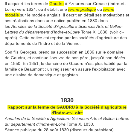
Il acquiert les terres de
Gaudru
à Yzeures-sur-Creuse (Indre-et-
Loire) vers 1824, où il établit une
ferme pratique
ou
ferme
modèle
sur le modèle anglais. Il décrit en détail ses motivations et
ses réalisations dans une notice publiée en 1830 dans
les
Annales de la Société d'Agriculture Sciences Arts et Belles-
Lettres du département d'Indre-et-Loire
Tome X, 1830. (voir ci-
après). Cette notice est reprise par les sociétés d'agriculture des
départements de l'Indre et de la Vienne.
Son fils Georges, prend sa succession en 1836 sur le domaine
de Gaudru, et continue l'oeuvre de son père, jusqu'à son décès
en 1850. En 1851, le domaine de Gaudru n'est plus habité par la
famille de Beaumont ; un régisseur en assure l'exploitation avec
une dizaine de domestique et gagistes.
1830
Rapport sur la ferme de GAUDRU à la Société d'agriculture
d'Indre-et-Loire
Annales de la Société d'Agriculture Sciences Arts et Belles-Lettres
du département d'Indre-et-Loire
Tome X, 1830.
Séance publique du 28 août 1830 (discours du président)