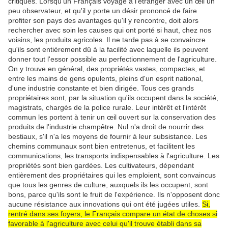
critiques. Lorsqu'un Français voyage à l'étranger avec un œil un
peu observateur, et qu'il y porte un désir prononcé de faire
profiter son pays des avantages qu'il y rencontre, doit alors
rechercher avec soin les causes qui ont porté si haut, chez nos
voisins, les produits agricoles. Il ne tarde pas à se convaincre
qu'ils sont entièrement dû à la facilité avec laquelle ils peuvent
donner tout l'essor possible au perfectionnement de l'agriculture.
On y trouve en général, des propriétés vastes, compactes, et
entre les mains de gens opulents, pleins d'un esprit national,
d'une industrie constante et bien dirigée. Tous ces grands
propriétaires sont, par la situation qu'ils occupent dans la société,
magistrats, chargés de la police rurale. Leur intérêt et l'intérêt
commun les portent à tenir un œil ouvert sur la conservation des
produits de l'industrie champêtre. Nul n'a droit de nourrir des
bestiaux, s'il n'a les moyens de fournir à leur subsistance. Les
chemins communaux sont bien entretenus, et facilitent les
communications, les transports indispensables à l'agriculture. Les
propriétés sont bien gardées. Les cultivateurs, dépendant
entièrement des propriétaires qui les emploient, sont convaincus
que tous les genres de culture, auxquels ils les occupent, sont
bons, parce qu'ils sont le fruit de l'expérience. Ils n'opposent donc
aucune résistance aux innovations qui ont été jugées utiles.
Si,
rentré dans ses foyers, le Français compare un état de choses si
favorable à l'agriculture avec celui qu'il trouve établi dans sa