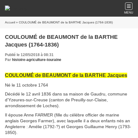
MENU
Accueil
» COULOUMÉ de BEAUMONT de la BARTHE Jacques (1764-1836)
COULOUMÉ de BEAUMONT de la BARTHE
Jacques (1764-1836)
Publié le 12/05/2018 à 08:31
Par
histoire-agriculture-touraine
COULOUMÉ de BEAUMONT de la BARTHE Jacques
Né le 11 octobre 1764
Décédé le 12 avril 1836 dans sa maison de
Gaudru, commune
d'Yzeures-sur-Creuse (canton de Preuilly-sur-Claise,
arrondissement de Loches).
Il épouse Anne FARMER (fille du célèbre officier de marine
anglais Georges Farmer), avec laquelle il a deux enfants nés an
Angleterre : Amélie (1792-?) et Georges Guillaume Henry (1793-
1850).