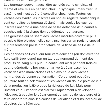
fixée en assemblée générale.
Les taureaux peuvent aussi être achetés par le syndicat lui-
même et être mis en pension chez un syndiqué ; mais c'est un
système qui n'est guère à conseiller chez nous. Toutes les
vaches des syndiqués inscrites ou non au registre zootechnique
sont conduites au taureau désigné, mais seules les vaches
inscrites ont droit à une carte de saillie détachée d'un carnet à
souches mis à la disposition du détenteur du taureau.
Les génisses qui naissent des vaches inscrites doivent le plus
possible être élevées ; elles sont inscrites sur un registre spécial
sur présentation par le propriétaire de la fiche de saillie de la
mère.
Ces génisses saillies à leur tour vers deux ans (on doit éviter de
faire saillir trop jeune) par un taureau normand donnent des
produits de sang plus pur. En continuant ainsi pendant trois ou
quatre générations bovines, on arrive à débarrasser les
vacheries d'animaux croisés et à n'avoir que des vaches
normandes de bonne conformation. Ce but peut peut être
poursuivi tout en sélectionnant les vaches au double point de vue
de la production laitière et de la richesse de lait. Mais pour
l'instant ce qui importe est d'arriver rapidement à développer
l'élevage, à peupler le département de vaches de race pure et à
faire disparaître ainsi les causes de variations et d'insuccès ou de
déboires dans l'élevage.