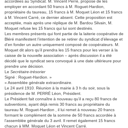
accordées au Syndicat. M. Vincent Perré, propose de les
employer en accordant 50 francs à M. Roguet-Hardion,
propriétaire du taureau, 15 francs à M. Moquet Léon et 15 francs
à M. Vincent Carré, ce dernier absent. Cette proposition est
acceptée, mais après une réplique de M. Bardou Silvain, M.
Moquet refuse les 15 francs qui lui sont destinés.
Les membres présents qui font partie de la laiterie coopérative de
Bléré manifestent l’intention de se retirer du syndicat d’élevage et
d’en fonder un autre uniquement composé de coopérateurs. M.
Moquet dit alors qu’il prendra les 15 francs pour les verser à la
caisse de la nouvelle association – après discussion il a été
décidé que le syndicat sera convoqué à une date ultérieure pour
prendre une décision.
Le
Secrétaire-trésorier
Signé : Roguet-Hardion. »
« Assemblée générale extraordinaire.
Le 24 avril 1910. Réunion à la mairie à 3 h du soir, sous la
présidence de M. PERRÉ Léon, Président.
Le Président fait connaître à nouveau qu’il a reçu 80 francs de
subventions, ayant déjà remis 30 francs au propriétaire du
taureau M. Roguet-Hardion , il lui remet à nouveau 20 francs
formant le complément de la somme de 50 francs accordée à
l’assemblée générale du 3 avril. Il remet également 15 francs
chacun à MM. Moquet Léon et Vincent Carré.