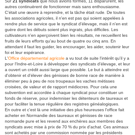
Sur
21 syndicats
que nous avions formés, 11 disparurent, les
autres continuèrent de fonctionner mais sans enthousiasme.
C'était une œuvre à reprendre, et la tâche était rude. De toutes
les associations agricoles, il n'en est pas qui soient appelées à
rendre plus de service que le syndicat d'élevage, mais il n'en est
guère dont les débuts soient plus ingrats, plus difficiles. Les
cultivateurs n'en aperçoivent bien les résultats, ne recueillent les
fruits de leurs efforts qu'au bout de quatre ou cinq ans. En
attendant il faut les guider, les encourager, les aider, soutenir leur
foi et leur espérance.
L'
Office départemental agricole
a vu t
out de suite l'intérêt qu'il y a
pour l'Indre-et-Loire à développer des syndicats d'élevage, et leur
a ouvert un crédit aussi large que possible. Le but à atteindre est
d'obtenir et d'élever des génisses de bonne race de manière à
éliminer peu à peu de nos troupeaux les vaches métisses
croisées, de valeur et de rapport médiocres. Pour cela une
subvention est accordée à chaque syndicat pour constituer un
fonds de réserve, pour indemniser les détenteurs de taureaux et
pour faciliter la tenue régulière des registres généalogiques.
En outre et c'est là une initiative des plus heureuses l'office fait
acheter en Normandie des taureaux et génisses de race
normande pure et les revend aux enchères aux membres des
syndicats avec mise à prix de 70 % du prix d'achat. Ces animaux
sont achetés par une commission nommée par les présidents