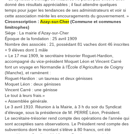
donné des résultats appréciables ; il faut attendre quelques
temps pour juger les tendances de ses administrateurs et voir si
cette association mérite les encouragements du gouvernement. »
Circonscription :
Azay-sur-Cher
(Commune et communes
limitrophes)
Siège : La mairie d’Azay-sur-Cher
Époque de la fondation : 25 avril 1909
Nombre des associés : 21, possédant 81 vaches dont 46 inscrites
+ 9 élèves dont 1 mâle
« Le 17 mai 1909, le secrétaire trésorier Roguet-Hardion,
accompagné du vice-président Moquet Léon et Vincent Carré
font un voyage en Normandie à l’École d’Agriculture de Coigny
(Manche), et ramènent :
Roguet-Hardion : un taureau et deux génisses
Moquet Léon : deux génisses
Vincent Carré : une génisse
Le tout à leurs frais.»
« Assemblée générale.
Le 3 avril 1910. Réunion à la Mairie, à 3 h du soir du Syndicat
d’élevage, sous la présidence de M. PERRÉ Léon, Président.
Le secrétaire-trésorier rend compte des opérations de l’année qui
sont acceptées sans observations. Le Président rend compte des
subventions dont le montant s’élève à 80 francs, ont été