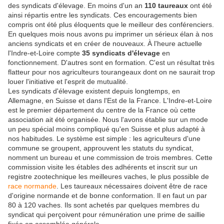
des syndicats d'élevage. En moins d'un an
110 taureaux
ont été
ainsi répartis entre les syndicats. Ces encouragements bien
compris ont été plus éloquents que le meilleur des conférenciers.
En quelques mois nous avons pu imprimer un sérieux élan à nos
anciens syndicats et en créer de nouveaux. À l'heure actuelle
l'Indre-et-Loire compte
35 syndicats d'élevage
en
fonctionnement. D'autres sont en formation. C'est un résultat très
flatteur pour nos agriculteurs tourangeaux dont on ne saurait trop
louer l'initiative et l'esprit de mutualité.
Les syndicats d'élevage existent depuis longtemps, en
Allemagne, en Suisse et dans l'Est de la France. L'Indre-et-Loire
est le premier département du centre de la France où cette
association ait été organisée. Nous l'avons établie sur un mode
un peu spécial moins compliqué qu'en Suisse et plus adapté à
nos habitudes. Le système est simple : les agriculteurs d'une
commune se groupent, approuvent les statuts du syndicat,
nomment un bureau et une commission de trois membres. Cette
commission visite les étables des adhérents et inscrit sur un
registre zootechnique les meilleures vaches, le plus possible de
race normande
. Les
taureaux nécessaires doivent être de race
d'origine normande et de bonne conformation. Il en faut un par
80 à 120 vaches. Ils sont achetés par quelques membres du
syndicat qui perçoivent pour rémunération une prime de saillie