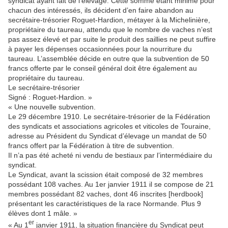
syndicat ayant fait de l’élevage. Cette somme étant minime pour
chacun des intéressés, ils décident d’en faire abandon au
secrétaire-trésorier Roguet-Hardion, métayer à la Michelinière,
propriétaire du taureau, attendu que le nombre de vaches n’est
pas assez élevé et par suite le produit des saillies ne peut suffire
à payer les dépenses occasionnées pour la nourriture du
taureau. L’assemblée décide en outre que la subvention de 50
francs offerte par le conseil général doit être également au
propriétaire du taureau.
Le secrétaire-trésorier
Signé : Roguet-Hardion. »
« Une nouvelle subvention.
Le 29 décembre 1910. Le secrétaire-trésorier de la Fédération
des syndicats et associations agricoles et viticoles de Touraine,
adresse au Président du Syndicat d’élevage un mandat de 50
francs offert par la Fédération à titre de subvention.
Il n’a pas été acheté ni vendu de bestiaux par l’intermédiaire du
syndicat.
Le Syndicat, avant la scission était composé de 32 membres
possédant 108 vaches. Au 1er janvier 1911 il se compose de 21
membres possédant 82 vaches, dont 46 inscrites [herdbook]
présentant les caractéristiques de la race Normande. Plus 9
élèves dont 1 mâle. »
er
« Au 1
janvier 1911, la situation financière du Syndicat peut