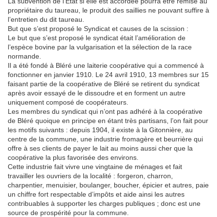
La subvention de l’État si elle est accordée pourra être remise au
propriétaire du taureau, le produit des saillies ne pouvant suffire à
l’entretien du dit taureau.
But que s’est proposé le Syndicat et causes de la scission :
Le but que s’est proposé le syndicat était l’amélioration de
l’espèce bovine par la vulgarisation et la sélection de la race
normande.
Il a été fondé à Bléré une laiterie coopérative qui a commencé à
fonctionner en janvier 1910. Le 24 avril 1910, 13 membres sur 15
faisant partie de la coopérative de Bléré se retirent du syndicat
après avoir essayé de le dissoudre et en forment un autre
uniquement composé de coopérateurs.
Les membres du syndicat qui n’ont pas adhéré à la coopérative
de Bléré quoique en principe en étant très partisans, l’on fait pour
les motifs suivants : depuis 1904, il existe à la Gitonnière, au
centre de la commune, une industrie fromagère et beurrière qui
offre à ses clients de payer le lait au moins aussi cher que la
coopérative la plus favorisée des environs.
Cette industrie fait vivre une vingtaine de ménages et fait
travailler les ouvriers de la localité : forgeron, charron,
charpentier, menuisier, boulanger, boucher, épicier et autres, paie
un chiffre fort respectable d’impôts et aide ainsi les autres
contribuables à supporter les charges publiques ; donc est une
source de prospérité pour la commune.