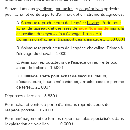
la subvention qui lui était accordée avant 1913... 420 f
Subventions aux
syndicats
,
mutuelles
et
coopératives
agricoles
pour achat et vente à perte d'animaux et d'instruments agricoles.
A.
Animaux reproducteurs de l'espèce
bovine
. Perte pour
achat de taureaux et génisses de
race Normande
mis à la
disposition des
syndicats d'élevage
. Frais de la
Commission d'achats, transport des animaux etc... 58 000 f
B. Animaux reproducteurs de l'espèce
chevaline
. Primes à
l'élevage du cheval... 1 000 f.
C. Animaux reproducteurs de l'espèce
ovine
. Perte pour
achat de béliers... 1 500 f.
D.
Outillage
. Perte pour achat de secours, trieurs,
décuscuteurs, houes mécaniques, arracheuses de pomme
de terre... 21 000 f
Dépenses diverses... 3 830 f.
Pour achat et ventes à perte d'animaux reproducteurs de
l'espèce
porcine
... 15000 f
Pour aménagement de fermes expérimentales spécialisées dans
l'exploitation de
volailles
.......
10 000 f