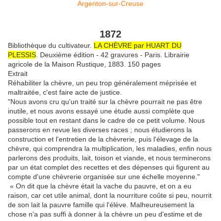
1872
Bibliothèque du cultivateur.
LA CHÈVRE par HUART DU
PLESSIS
. Deuxième édition - 42 gravures - Paris. Librairie
agricole de la Maison Rustique, 1883. 150 pages
Extrait
Réhabiliter la chèvre, un peu trop généralement méprisée et
maltraitée, c'est faire acte de justice.
"Nous avons cru qu'un traité sur la chèvre pourrait ne pas être
inutile, et nous avons essayé une étude aussi complète que
possible tout en restant dans le cadre de ce petit volume. Nous
passerons en revue les diverses races ; nous étudierons la
construction et l'entretien de la chèvrerie, puis l'élevage de la
chèvre, qui comprendra la multiplication, les maladies, enfin nous
parlerons des produits, lait, toison et viande, et nous terminerons
par un état complet des recettes et des dépenses qui figurent au
compte d'une chèvrerie organisée sur une échelle moyenne."
« On dit que la chèvre était la vache du pauvre, et on a eu
raison, car cet utile animal, dont la nourriture coûte si peu, nourrit
de son lait la pauvre famille qui l'élève. Malheureusement la
chose n'a pas suffi à donner à la chèvre un peu d'estime et de