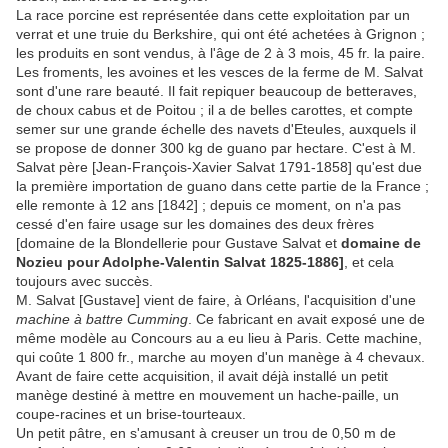
La race porcine est représentée dans cette exploitation par un
verrat et une truie du Berkshire, qui ont été achetées à Grignon ;
les produits en sont vendus, à l'âge de 2 à 3 mois, 45 fr. la paire.
Les froments, les avoines et les vesces de la ferme de M. Salvat
sont d'une rare beauté. Il fait repiquer beaucoup de betteraves,
de choux cabus et de Poitou ; il a de belles carottes, et compte
semer sur une grande échelle des navets d'Eteules, auxquels il
se propose de donner 300 kg de guano par hectare. C'est à M.
Salvat père [Jean-François-Xavier Salvat 1791-1858] qu'est due
la première importation de guano dans cette partie de la France ;
elle remonte à 12 ans [1842] ; depuis ce moment, on n'a pas
cessé d'en faire usage sur les domaines des deux frères
[domaine de la Blondellerie pour Gustave Salvat et
domaine de
Nozieu pour Adolphe-Valentin Salvat 1825-1886]
, et cela
toujours avec succès.
M. Salvat [Gustave] vient de faire, à Orléans, l'acquisition d'une
machine à battre Cumming
. Ce fabricant en avait exposé une de
même modèle au Concours au a eu lieu à Paris. Cette machine,
qui coûte 1 800 fr., marche au moyen d'un manège à 4 chevaux.
Avant de faire cette acquisition, il avait déjà installé un petit
manège destiné à mettre en mouvement un hache-paille, un
coupe-racines et un brise-tourteaux.
Un petit pâtre, en s'amusant à creuser un trou de 0,50 m de