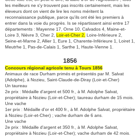
les meilleurs ne s'y trouvent pas inscrits certainement, mais les
éleveurs dont on vient de lire les noms méritent la
reconnaissance publique, parce qu'ils ont été les premiers à
entrer dans la voie du progrès. Is se répartissent ainsi entre 17
départements : Mayenne 17, Orne 10, Calvados 4, Maine-et-
Loire 3, Nièvre 3, Cher 2,
Loir-et-Cher 2,
Loire-Inférieure 2,
Seine-et-Marne 2, Allier 1, Eure 1, Charente-Inférieure 1, Loiret 1,
Meutrhe 1, Pas-de-Calais 1, Sarthe 1, Haute-Vienne 1.
1856
Concours régional agricole tenu à Tours 1856
Animaux de race Durham primés et présentés par M. Salvat
(Adolphe), à Nozieu, Saint-Claude-de-Diray (Loir-et-Cher)
Un taureau
2e prix : Médaille d'argent et 500 fr., à M. Adolphe Salvat,
propriétaire à Nozieu (Loir-et-Cher); taureau durham de 15 mois.
Une vache
1er prix : Médaille d'or et 400 fr., à M. Adolphe Salvat, propriétaire
à Nozieu (Loir-et-Cher) ; vache durham de 6 ans.
Une vache
2e prix : Médaille d'argent et 350 fr., à M. Adolphe Salvat,
propriétaire à Nozieu (Loir-et-Cher); vache durham de 42 mois.