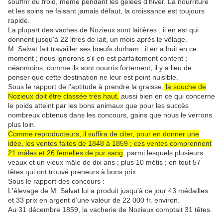
souffrir du froid, même pendant les gelées d'hiver. La nourriture
et les soins ne faisant jamais défaut, la croissance est toujours
rapide.
La plupart des vaches de Nozieux sont laitières ; il en est qui
donnent jusqu'à 22 litres de lait, un mois après le vêlage.
M. Salvat fait travailler ses bœufs durham ; il en a huit en ce
moment ; nous ignorons s'il en est parfaitement content ;
néanmoins, comme ils sont nourris fortement, il y a lieu de
penser que cette destination ne leur est point nuisible.
Sous le rapport de l'aptitude à prendre la graisse,
la souche de
Nozieux doit être classée très haut,
aussi bien en ce qui concerne
le poids atteint par les bons animaux que pour les succès
nombreux obtenus dans les concours, gains que nous le verrons
plus loin.
Comme reproducteurs, il suffira de citer, pour en donner une
idée, les ventes faites de 1848 à 1859 ; ces ventes comprennent
21 mâles et 26 femelles de pur sang
, parmi lesquels plusieurs
veaux et un vieux mâle de dix ans ; plus 10 métis ; en tout 57
têtes qui ont trouvé preneurs à bons prix.
Sous le rapport des concours :
L'élevage de M. Salvat lui a produit jusqu'à ce jour 43 médailles
et 33 prix en argent d'une valeur de 22 000 fr. environ.
Au 31 décembre 1859, la vacherie de Nozieux comptait 31 têtes.