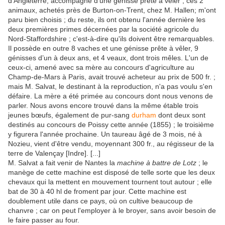
d'Angleterre, accompagné d'une génisse prête à vêler ; ces 2
animaux, achetés près de Burton-on-Trent, chez M. Hallen; m'ont
paru bien choisis ; du reste, ils ont obtenu l'année dernière les
deux premières primes décernées par la société agricole du
Nord-Staffordshire ; c'est-à-dire qu'ils doivent être remarquables.
Il possède en outre 8 vaches et une génisse prête à vêler, 9
génisses d’un à deux ans, et 4 veaux, dont trois mêles. L'un de
ceux-ci, amené avec sa mère au concours d'agriculture au
Champ-de-Mars à Paris, avait trouvé acheteur au prix de 500 fr. ;
mais M. Salvat, le destinant à la reproduction, n'a pas voulu s'en
défaire. La mère a été primée au concours dont nous venons de
parler. Nous avons encore trouvé dans la même étable trois
jeunes bœufs, également de pur-sang
durham
dont deux sont
destinés au concours de Poissy cette année (1855) ; le troisième
y figurera l'année prochaine. Un taureau âgé de 3 mois, né à
Nozieu, vient d'être vendu, moyennant 300 fr., au régisseur de la
terre de Valençay [Indre]. [...]
M. Salvat a fait venir de Nantes la
machine à battre de Lotz
; le
manège de cette machine est disposé de telle sorte que les deux
chevaux qui la mettent en mouvement tournent tout autour ; elle
bat de 30 à 40 hl de froment par jour. Cette machine est
doublement utile dans ce pays, où on cultive beaucoup de
chanvre ; car on peut l'employer à le broyer, sans avoir besoin de
le faire passer au four.