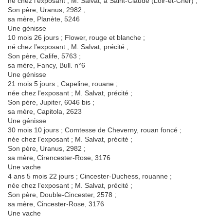
né chez l'exposant ; M. Salvat, à Saint-Claude (Loir-et-Cher) ;
Son père, Uranus, 2982 ;
sa mère, Planète, 5246
Une génisse
10 mois 26 jours ; Flower, rouge et blanche ;
né chez l'exposant ; M. Salvat, précité ;
Son père, Calife, 5763 ;
sa mère, Fancy, Bull. n°6
Une génisse
21 mois 5 jours ; Capeline, rouane ;
née chez l'exposant ; M. Salvat, précité ;
Son père, Jupiter, 6046 bis ;
sa mère, Capitola, 2623
Une génisse
30 mois 10 jours ; Comtesse de Cheverny, rouan foncé ;
née chez l'exposant ; M. Salvat, précité ;
Son père, Uranus, 2982 ;
sa mère, Cirencester-Rose, 3176
Une vache
4 ans 5 mois 22 jours ; Cincester-Duchess, rouanne ;
née chez l'exposant ; M. Salvat, précité ;
Son père, Double-Cincester, 2578 ;
sa mère, Cincester-Rose, 3176
Une vache