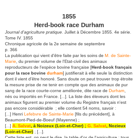
1855
Herd-book race Durham
Journal d'agriculture pratique
. Juillet à Décembre 1855. 4e série.
Tome IV. 1855
Chronique agricole de la 2e semaine de septembre
p. 366
La publication qui vient d'être faite par les soins de
M. de Sainte-
Marie
, du premier volume de l'Etat-civil des animaux
reproducteurs de l'espèce bovine française [
Herd-book français
pour la race bovine
durham
] justifierait à elle seule la distinction
dont il vient d'être honoré. Sans doute on peut trouver trop étroite
la mesure prise de ne tenir en compte que des animaux de pur
sang de la race courte-corne améliorée, dite race de
Durham
,
nés ou importés en France. [...]. La liste des éleveurs dont les
animaux figurent au premier volume du Registre français n'est
pas encore considérable ; elle contient 54 noms, savoir :
[...] Henri
Lefebvre de Sainte-Marie
[fils du précédent], à
Beaumont-Pied-de-Boeuf (Mayenne) ;
[...]
A. Salvat
, à Noizeux (Loir-et-Cher) ;
G. Salvat
, Nozieux
(Loir-et-Cher)
; [...].
Cette liste est, on peut le dire, la table d'or de l'agriculture ; tous