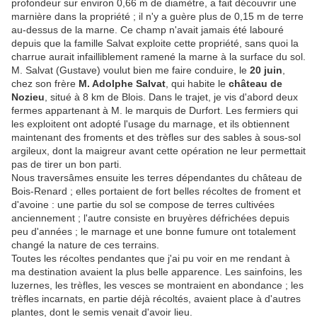
profondeur sur environ 0,66 m de diamètre, a fait découvrir une
marnière dans la propriété ; il n'y a guère plus de 0,15 m de terre
au-dessus de la marne. Ce champ n'avait jamais été labouré
depuis que la famille Salvat exploite cette propriété, sans quoi la
charrue aurait infailliblement ramené la marne à la surface du sol.
M. Salvat (Gustave) voulut bien me faire conduire, le
20 juin
,
chez son frère
M. Adolphe Salvat
, qui habite le
château de
Nozieu
, situé à 8 km de Blois. Dans le trajet, je vis d'abord deux
fermes appartenant à M. le marquis de Durfort. Les fermiers qui
les exploitent ont adopté l'usage du marnage, et ils obtiennent
maintenant des froments et des trèfles sur des sables à sous-sol
argileux, dont la maigreur avant cette opération ne leur permettait
pas de tirer un bon parti.
Nous traversâmes ensuite les terres dépendantes du château de
Bois-Renard ; elles portaient de fort belles récoltes de froment et
d'avoine : une partie du sol se compose de terres cultivées
anciennement ; l'autre consiste en bruyères défrichées depuis
peu d'années ; le marnage et une bonne fumure ont totalement
changé la nature de ces terrains.
Toutes les récoltes pendantes que j'ai pu voir en me rendant à
ma destination avaient la plus belle apparence. Les sainfoins, les
luzernes, les trèfles, les vesces se montraient en abondance ; les
trèfles incarnats, en partie déjà récoltés, avaient place à d'autres
plantes, dont le semis venait d'avoir lieu.