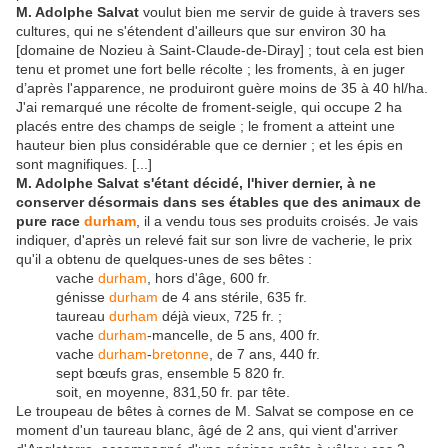
M. Adolphe Salvat
voulut bien me servir de guide à travers ses
cultures, qui ne s'étendent d'ailleurs que sur environ 30 ha
[domaine de Nozieu à Saint-Claude-de-Diray] ; tout cela est bien
tenu et promet une fort belle récolte ; les froments, à en juger
d’après l'apparence, ne produiront guère moins de 35 à 40 hl/ha.
J'ai remarqué une récolte de froment-seigle, qui occupe 2 ha
placés entre des champs de seigle ; le froment a atteint une
hauteur bien plus considérable que ce dernier ; et les épis en
sont magnifiques. [...]
M. Adolphe Salvat s'étant décidé, l'hiver dernier, à ne
conserver désormais dans ses étables que des animaux de
pure race
durham
, il a vendu tous ses produits croisés. Je vais
indiquer, d'après un relevé fait sur son livre de vacherie, le prix
qu'il a obtenu de quelques-unes de ses bêtes :
vache
durham
, hors d'âge, 600 fr.
génisse
durham
de 4 ans stérile, 635 fr.
taureau
durham
déjà vieux, 725 fr. ;
vache
durham
-mancelle, de 5 ans, 400 fr.
vache
durham
-
bretonne
, de 7 ans, 440 fr.
sept bœufs gras, ensemble 5 820 fr.
soit, en moyenne, 831,50 fr. par tête.
Le troupeau de bêtes à cornes de M. Salvat se compose en ce
moment d'un taureau blanc, âgé de 2 ans, qui vient d'arriver