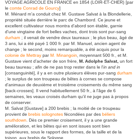
VOYAGE AGRICOLE EN FRANCE en 1854 (LOIR-ET-CHER) [par
le
comte Conrad de Gourcy
]
M. Ménard m'a conduit chez M. Gustave Salvat à la Blondellerie,
propriété située derrière le parc de Chambord. Ce jeune et
excellent cultivateur nous montra d'abord son étable, garnie
d'une vingtaine de fort belles vaches, dont trois sont pur-sang
durham
; il venait de vendre deux taureaux ; le plus beau, âgé de
3 ans, lui a été payé 1 000 fr. par M. Manuel, ancien agent de
change ; le second, moins remarquable, a été acquis pour la
colonie de Mettray
par
M. Minangoin
, moyennant 500 fr., et M.
Gustave vient d'acheter de son frère,
M. Adolphe Salvat,
un fort
beau taureau ; afin de ne pas trop rester dans le l'
in and in
[consanguinité], il y a en outre plusieurs élèves pur-sang
durham
; le surplus de son troupeau de bêtes à cornes se compose
d'animaux de deuxième et troisième croisements du même sang
[back-crosses]. Il vend habituellement 50 fr., à l'âge de 6
semaines, les veaux croisés durham qu'il ne juge pas à propos
de conserver.
M. Salvat [Gustave] a 200 brebis ; la moitié de ce troupeau
provient de
brebis solognotes
fécondées par des
béliers
southdown
. Dès ce premier croisement, il y a une grande
amélioration, et les bêtes qui en sont issues sont bien
supérieures, sous le rapport des formes, de la taille et de la
toison, aux brebis de Sologne.