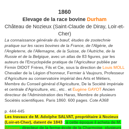
1860
Elevage de la race bovine
Durham
Château de Nozieux (Saint-Claude de Diray, Loir-et-
Cher)
La connaissance générale du bœuf, études de zootechnie
pratique sur les races bovines de la France, de l'Algérie, de
l'Angleterre, de l'Allemagne, de la Suisse, de l'Autriche, de la
Russie et de la Belgique
, avec un atlas de 83 figures, par les
auteurs de l'Encyclopédie pratique de l'Agriculteur publiée par
Firmin DIDOT Frères, Fils et Cie, sous la direction de
Louis MOLL
Chevalier de la Légion d'honneur, Fermier à Vaujours, Professeur
d'Agriculture au conservatoire impérial des Arts et Métiers,
Membre du Conseil général d'Agriculture, De la Société impériale
et centrale d'Agriculture, etc., etc.. et
Eugène GAYOT
Ancien
directeur de l'Administration des Haras, Membre de plusieurs
Sociétés scientifiques. Paris 1860. 600 pages.
Cote A368
p. 444-445
Les travaux de M. Adolphe SALVAT, propriétaire à Nozieux
(Loir-et-Cher), datent de 1843
;
à cette époque il acheta de M.
Malingié
, directeur de la ferme-école de la Charmoise, plusieurs