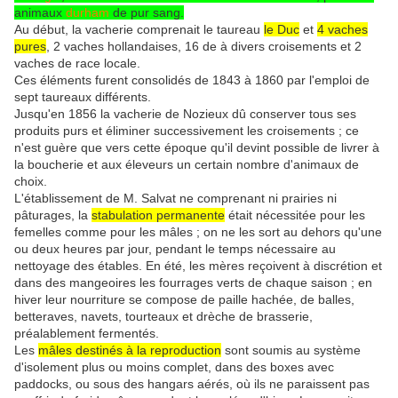
animaux
durham
de pur sang.
Au début, la vacherie comprenait le taureau
le Duc
et
4 vaches
pures
, 2 vaches hollandaises, 16 de à divers croisements et 2
vaches de race locale.
Ces éléments furent consolidés de 1843 à 1860 par l'emploi de
sept taureaux différents.
Jusqu'en 1856 la vacherie de Nozieux dû conserver tous ses
produits purs et éliminer successivement les croisements ; ce
n'est guère que vers cette époque qu'il devint possible de livrer à
la boucherie et aux éleveurs un certain nombre d'animaux de
choix.
L'établissement de M. Salvat ne comprenant ni prairies ni
pâturages, la
stabulation permanente
était nécessitée pour les
femelles comme pour les mâles ; on ne les sort au dehors qu'une
ou deux heures par jour, pendant le temps nécessaire au
nettoyage des étables. En été, les mères reçoivent à discrétion et
dans des mangeoires les fourrages verts de chaque saison ; en
hiver leur nourriture se compose de paille hachée, de balles,
betteraves, navets, tourteaux et drèche de brasserie,
préalablement fermentés.
Les
mâles destinés à la reproduction
sont soumis au système
d'isolement plus ou moins complet, dans des boxes avec
paddocks, ou sous des hangars aérés, où ils ne paraissent pas