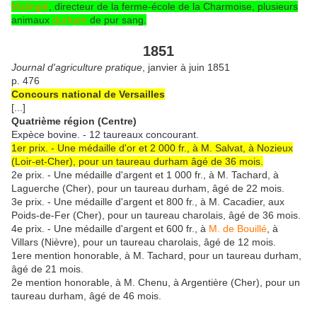
Malingié
, directeur de la ferme-école de la Charmoise, plusieurs
animaux
durham
de pur sang.
1851
Journal d'agriculture pratique
, janvier à juin 1851
p. 476
Concours national de Versailles
[...]
Quatrième région (Centre)
Expèce bovine. - 12 taureaux concourant.
1er prix. - Une médaille d'or et 2 000 fr., à M. Salvat, à Nozieux
(Loir-et-Cher), pour un taureau durham âgé de 36 mois.
2e prix. - Une médaille d'argent et 1 000 fr., à M. Tachard, à
Laguerche (Cher), pour un taureau durham, âgé de 22 mois.
3e prix. - Une médaille d'argent et 800 fr., à M. Cacadier, aux
Poids-de-Fer (Cher), pour un taureau charolais, âgé de 36 mois.
4e prix. - Une médaille d'argent et 600 fr., à
M. de Bouillé
, à
Villars (Nièvre), pour un taureau charolais, âgé de 12 mois.
1ere mention honorable, à M. Tachard, pour un taureau durham,
âgé de 21 mois.
2e mention honorable, à M. Chenu, à Argentière (Cher), pour un
taureau durham, âgé de 46 mois.