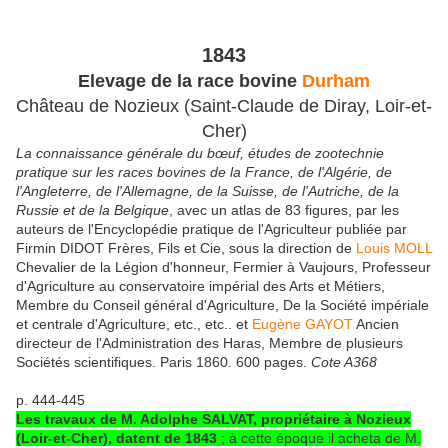
1843
Elevage de la race bovine
Durham
Château de Nozieux (Saint-Claude de Diray, Loir-et-
Cher)
La connaissance générale du bœuf, études de zootechnie
pratique sur les races bovines de la France, de l'Algérie, de
l'Angleterre, de l'Allemagne, de la Suisse, de l'Autriche, de la
Russie et de la Belgique
, avec un atlas de 83 figures, par les
auteurs de l'Encyclopédie pratique de l'Agriculteur publiée par
Firmin DIDOT Frères, Fils et Cie, sous la direction de
Louis MOLL
Chevalier de la Légion d'honneur, Fermier à Vaujours, Professeur
d'Agriculture au conservatoire impérial des Arts et Métiers,
Membre du Conseil général d'Agriculture, De la Société impériale
et centrale d'Agriculture, etc., etc.. et
Eugène GAYOT
Ancien
directeur de l'Administration des Haras, Membre de plusieurs
Sociétés scientifiques. Paris 1860. 600 pages.
Cote A368
p. 444-445
Les travaux de M. Adolphe SALVAT, propriétaire à Nozieux
(Loir-et-Cher), datent de 1843
; à cette époque il acheta de M.