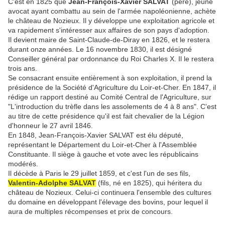
C'est en 1825 que
Jean-François-Xavier SALVAT
(père), jeune
avocat ayant combattu au sein de l'armée napoléonienne, achète
le château de Nozieux. Il y développe une exploitation agricole et
va rapidement s'intéresser aux affaires de son pays d'adoption.
Il devient maire de Saint-Claude-de-Diray en 1826, et le restera
durant onze années. Le 16 novembre 1830, il est désigné
Conseiller général par ordonnance du Roi Charles X. Il le restera
trois ans.
Se consacrant ensuite entièrement à son exploitation, il prend la
présidence de la Société d'Agriculture du Loir-et-Cher. En 1847, il
rédige un rapport destiné au Comité Central de l'Agriculture, sur
"L'introduction du trèfle dans les assolements de 4 à 8 ans". C'est
au titre de cette présidence qu'il est fait chevalier de la Légion
d'honneur le 27 avril 1846.
En 1848, Jean-François-Xavier SALVAT est élu député,
représentant le Département du Loir-et-Cher à l'Assemblée
Constituante. Il siège à gauche et vote avec les républicains
modérés.
Il décède à Paris le 29 juillet 1859, et c'est l'un de ses fils,
Valentin-Adolphe SALVAT
(fils, né en 1825), qui héritera du
château de Nozieux. Celui-ci continuera l'ensemble des cultures
du domaine en développant l'élevage des bovins, pour lequel il
aura de multiples récompenses et prix de concours.