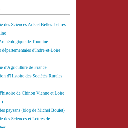
s
 des Sciences Arts et Belles-Lettres
aine
Archéologique de Touraine
 départementales d'Indre-et-Loire
e d'Agriculture de France
ion d'Histoire des Sociétés Rurales
d'histoire de Chinon Vienne et Loire
L)
des paysans (blog de Michel Boulet)
 des Sciences et Lettres de
ier