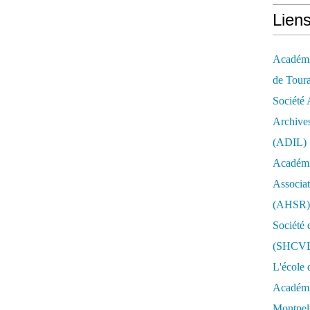
Lien
Académie
de Tour
Société 
Archives
(ADIL)
Académi
Associat
(AHSR)
Société 
(SHCV
L'école 
Académie
Montpell