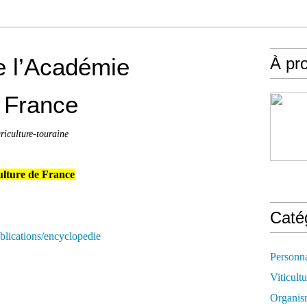
e l’Académie
À pr
e France
griculture-touraine
ulture de France
Caté
blications/encyclopedie
Personn
Viticultu
Organis