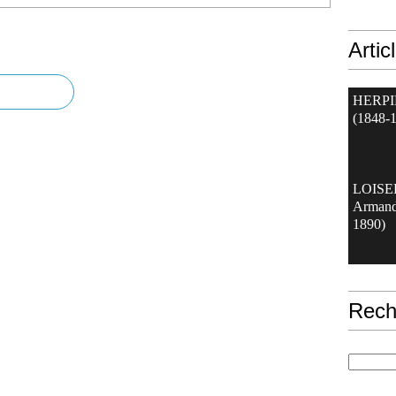
Artic
HERPI
(1848-
LOIS
Armand
1890)
Rech