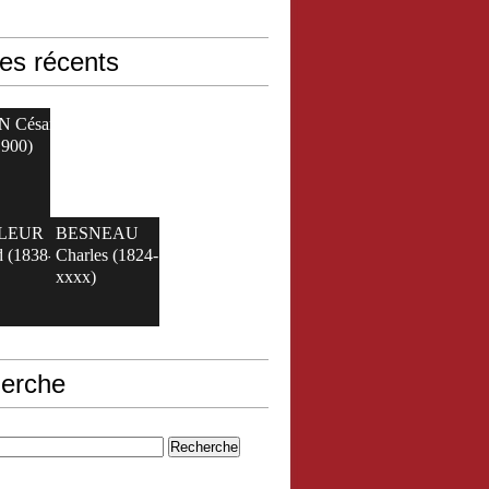
les récents
N César
1900)
ELEUR
BESNEAU
 (1838-
Charles (1824-
xxxx)
erche