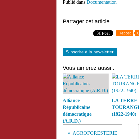
Publié dans
Documentation
Partager cet article
Repost
S'inscrire à la newsletter
Vous aimerez aussi :
Alliance
LA TERRE
Républicaine-
TOURANG
démocratique
(1922-1940)
(A.R.D.)
AGROFORESTERIE