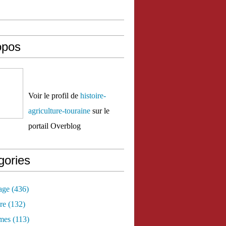
opos
Voir le profil de
histoire-
agriculture-touraine
sur le
portail Overblog
gories
age
(436)
re
(132)
mes
(113)