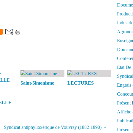
Documen
Product
Industri
Agrono
0
Enseign
Domaine
Confére
Etat De 
Syndica
Saint-Simonisme
LECTURES
Engrais
Concour
ELLE
Présent 
Affiche
Publicat
Syndicat antiphylloxérique de Vouvray (1882-1890)
Présenta