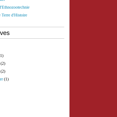
d'Ethnozootechnie
 Terre d'Histoire
ives
1)
(2)
(2)
er
(1)