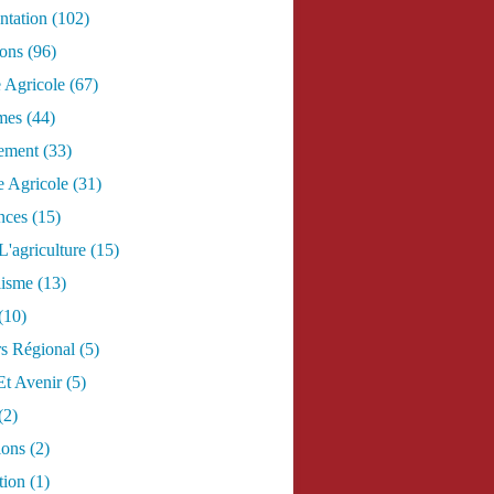
tation
(102)
ions
(96)
e Agricole
(67)
mes
(44)
ement
(33)
 Agricole
(31)
nces
(15)
L'agriculture
(15)
lisme
(13)
(10)
s Régional
(5)
Et Avenir
(5)
(2)
ions
(2)
tion
(1)