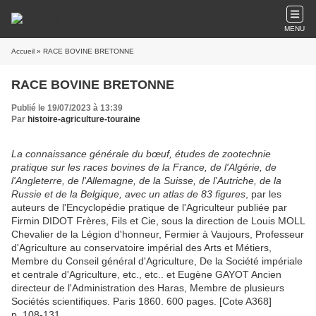
MENU
Accueil
» RACE BOVINE BRETONNE
RACE BOVINE BRETONNE
Publié le 19/07/2023 à 13:39
Par
histoire-agriculture-touraine
La connaissance générale du bœuf, études de zootechnie
pratique sur les races bovines de la France, de l'Algérie, de
l'Angleterre, de l'Allemagne, de la Suisse, de l'Autriche, de la
Russie et de la Belgique, avec un atlas de 83 figures
, par les
auteurs de l'Encyclopédie pratique de l'Agriculteur publiée par
Firmin DIDOT Frères, Fils et Cie, sous la direction de Louis MOLL
Chevalier de la Légion d'honneur, Fermier à Vaujours, Professeur
d'Agriculture au conservatoire impérial des Arts et Métiers,
Membre du Conseil général d'Agriculture, De la Société impériale
et centrale d'Agriculture, etc., etc.. et Eugène GAYOT Ancien
directeur de l'Administration des Haras, Membre de plusieurs
Sociétés scientifiques. Paris 1860. 600 pages. [Cote A368]
p. 108-131