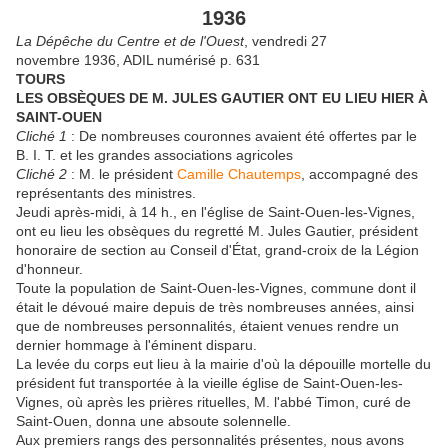
1936
La Dépêche du Centre et de l'Ouest
, vendredi 27
novembre 1936, ADIL numérisé p. 631
TOURS
LES OBSÈQUES DE M. JULES GAUTIER ONT EU LIEU HIER À
SAINT-OUEN
Cliché 1
: De nombreuses couronnes avaient été offertes par le
B. I. T. et les grandes associations agricoles
Cliché 2
: M. le président
Camille Chautemps
, accompagné des
représentants des ministres.
Jeudi après-midi, à 14 h., en l'église de Saint-Ouen-les-Vignes,
ont eu lieu les obsèques du regretté M. Jules Gautier, président
honoraire de section au Conseil d'État, grand-croix de la Légion
d'honneur.
Toute la population de Saint-Ouen-les-Vignes, commune dont il
était le dévoué maire depuis de très nombreuses années, ainsi
que de nombreuses personnalités, étaient venues rendre un
dernier hommage à l'éminent disparu.
La levée du corps eut lieu à la mairie d'où la dépouille mortelle du
président fut transportée à la vieille église de Saint-Ouen-les-
Vignes, où après les prières rituelles, M. l'abbé Timon, curé de
Saint-Ouen, donna une absoute solennelle.
Aux premiers rangs des personnalités présentes, nous avons