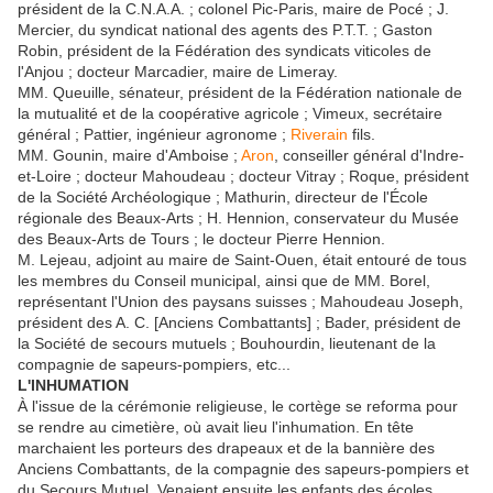
président de la C.N.A.A. ; colonel Pic-Paris, maire de Pocé ; J.
Mercier, du syndicat national des agents des P.T.T. ; Gaston
Robin, président de la Fédération des syndicats viticoles de
l'Anjou ; docteur Marcadier, maire de Limeray.
MM. Queuille, sénateur, président de la Fédération nationale de
la mutualité et de la coopérative agricole ; Vimeux, secrétaire
général ; Pattier, ingénieur agronome ;
Riverain
fils.
MM. Gounin, maire d'Amboise ;
Aron
, conseiller général d'Indre-
et-Loire ; docteur Mahoudeau ; docteur Vitray ; Roque, président
de la Société Archéologique ; Mathurin, directeur de l'École
régionale des Beaux-Arts ; H. Hennion, conservateur du Musée
des Beaux-Arts de Tours ; le docteur Pierre Hennion.
M. Lejeau, adjoint au maire de Saint-Ouen, était entouré de tous
les membres du Conseil municipal, ainsi que de MM. Borel,
représentant l'Union des paysans suisses ; Mahoudeau Joseph,
président des A. C. [Anciens Combattants] ; Bader, président de
la Société de secours mutuels ; Bouhourdin, lieutenant de la
compagnie de sapeurs-pompiers, etc...
L'INHUMATION
À l'issue de la cérémonie religieuse, le cortège se reforma pour
se rendre au cimetière, où avait lieu l'inhumation. En tête
marchaient les porteurs des drapeaux et de la bannière des
Anciens Combattants, de la compagnie des sapeurs-pompiers et
du Secours Mutuel. Venaient ensuite les enfants des écoles