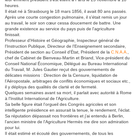
heures.
Il était né à Strasbourg le 18 mars 1856, il avait 80 ans passés.
Après une courte congestion pulmonaire, il s'était remis un jour
au travail, le soir son cœur cessa doucement de battre. Une
grande existence au service du pays puis de l'agriculture
finissait.
Professeur d'Histoire et Géographie, Inspecteur général de
l'Instruction Publique, Directeur de l'Enseignement secondaire,
Président de section au Conseil d'État, Président de la
C.N.A.A.
,
chef de Cabinet de Bienveau-Martin et Briand, Vice-président du
Conseil National Économique, Délégué au Bureau International
du Travail, M. Jules Gautier reçut des gouvernements de
délicates missions : Direction de la Censure, liquidation de
l'Aéropostale, arbitrages de conflits écon
omiques et sociaux etc.,
il y déploya des qualités de clarté et de fermeté.
Quelques semaines avant sa mort, il parlait avec autorité à Rome
à l'Institut International de l'Agriculture.
Sa belle figure était l'orgueil des Congrès agricoles et son
intelligente présidence en assurait la tenue, le rendement, l'éclat.
Sa réputation dépassait nos frontières et j'ai entendu à Berlin,
l'ancien ministre de l'Agriculture Hermès me dire son admiration
pour lui.
Il était estimé et écouté des gouvernements, de tous les