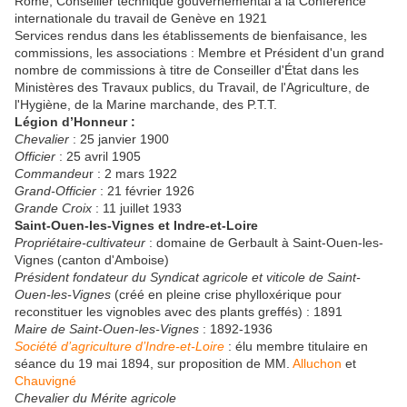
Rome, Conseiller technique gouvernemental à la Conférence
internationale du travail de Genève en 1921
Services rendus dans les établissements de bienfaisance, les
commissions, les associations : Membre et Président d'un grand
nombre de commissions à titre de Conseiller d'État dans les
Ministères des Travaux publics, du Travail, de l'Agriculture, de
l'Hygiène, de la Marine marchande, des P.T.T.
Légion d’Honneur :
Chevalier
: 25 janvier 1900
Officier
: 25 avril 1905
Commandeu
r : 2 mars 1922
Grand-Officier
: 21 février 1926
Grande Croix
: 11 juillet 1933
Saint-Ouen-les-Vignes et Indre-et-Loire
Propriétaire-cultivateur
: domaine de Gerbault à Saint-Ouen-les-
Vignes (canton d'Amboise)
Président fondateur du Syndicat agricole et viticole de Saint-
Ouen-les-Vignes
(créé en pleine crise phylloxérique pour
reconstituer les vignobles avec des plants greffés) : 1891
Maire de Saint-Ouen-les-Vignes
: 1892-1936
Société d’agriculture d’Indre-et-Loire
: élu membre titulaire en
séance du 19 mai 1894, sur proposition de MM.
Alluchon
et
Chauvigné
Chevalier du Mérite agricole