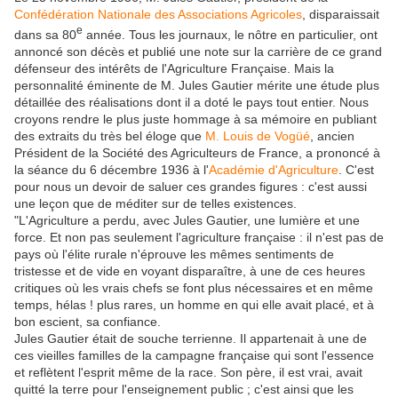
Confédération Nationale des Associations Agricoles
, disparaissait
e
dans sa 80
année. Tous les journaux, le nôtre en particulier, ont
annoncé son décès et publié une note sur la carrière de ce grand
défenseur des intérêts de l'Agriculture Française. Mais la
personnalité éminente de M. Jules Gautier mérite une étude plus
détaillée des réalisations dont il a doté le pays tout entier. Nous
croyons rendre le plus juste hommage à sa mémoire en publiant
des extraits du très bel éloge que
M. Louis de Vogüé
, ancien
Président de la Société des Agriculteurs de France, a prononcé à
la séance du 6 décembre 1936 à
l'
Académie d'Agriculture
.
C'est
pour nous un devoir de saluer ces grandes figures : c'est aussi
une leçon que de méditer sur de telles existences.
"L'Agriculture a perdu, avec Jules Gautier, une lumière et une
force. Et non pas seulement l'agriculture française : il n'est pas de
pays où l'élite rurale n'éprouve les mêmes sentiments de
tristesse et de vide en voyant disparaître, à une de ces heures
critiques où les vrais chefs se font plus nécessaires et en même
temps, hélas ! plus rares, un homme en qui elle avait placé, et à
bon escient, sa confiance.
Jules Gautier était de souche terrienne. Il appartenait à une de
ces vieilles familles de la campagne française qui sont l'essence
et reflètent l'esprit même de la race. Son père, il est vrai, avait
quitté la terre pour l'enseignement public ; c'est ainsi que les