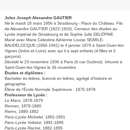
Jules Joseph Alexandre GAUTIER
Né
le mardi 18 mars 1856 à Strasbourg - Place du Château. Fils
de Alexandre GAUTIER (1822-1910), Censeur des études au
Lycée impérial de Strasbourg et de Sophie Julie DELÉPINE.
Marié
avec Marie Célestine Adrienne Louise SEARLE-
BAUDELOCQUE (1856-1941) le 4 janvier 1879 à Saint-Ouen-les-
Vignes (Indre-et-Loire) avec qui il a sept enfants (4 filles et 3
garçons)
Décédé
le 23 novembre 1936 à Paris (6 rue Oudinot). Inhumé à
Saint-Ouen-les-Vignes le 26 novembre.
Études et diplômes :
Bachelier ès lettres, licencié en lettres, agrégé d'histoire et
géographie
Élève de l’École Normale Supérieure : 1875-1878
Professeur de Lycée :
Le Mans
, 1878-1879
Rennes
, 1879-1880
Reims
, 1880-1882
Paris-Lycée Michelet
, 1882-1891
Paris-Lycée Voltaire
, 1891-1895
Paris-Lycée Racine
, 1882-1895