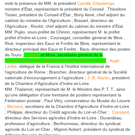
noté la présence de MM. le président
Camille Chautemps
ministre d'État, représentant le président du Conseil ; Théodore
Tissier, président du Conseil d'État ; Bony Aimé, chef adjoint du
cabinet du ministre de l'Agriculture ; Brasart, directeur de
l'Agriculture ; Roulot, chef adjoint du cabinet du ministre d'État.
MM. Pujès, sous-préfet de Chinon, représentant M. le préfet
préfet d'Indre-et-Loire ; Coursaget, conseiller général de Blois ;
Rivé, inspecteur des Eaux et Forêts de Blois, représentant le
directeur principal des Eaux et Forêts ; Bara, directeur des postes
de Tours ;
Garnier
et Mme, secrétaire général de la
Confédération des Vignerons du Centre et de l'Ouest
;
Augé-
Laribé
, délégué de la France à l'Institut international de
l'agriculture de Rome ; Brancher, directeur général de la Société
nationale d'encouragement à l'agriculture ;
J.-B. Martin
, président
de la Chambre d'Agriculture d'Indre-et-Loire.
MM. Thalamot, représentant de M. le Ministre des P. T. T., ainsi
qu'une délégation d'une trentaine de postiers représentant la
Fédération postale ; Paul Vitry, conservateur du Musée du Louvre
;
Bernard
, secrétaire de la Chambre d'Agriculture d'Indre-et-Loire
; Philippe, directeur du Crédit agricole du Loir-et-Cher ;
Constant
,
directeur des Services agricoles d'Indre-et-Loire ; Durandeau,
professeur d'agriculture ; Berthonneau, directeur du syndicat
agricole du Loir-et-Cher ; Mignot-Aubert, président du syndicat de