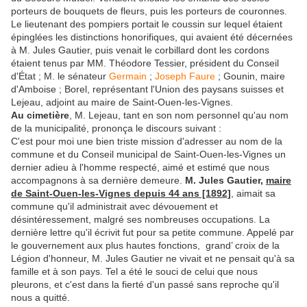
porteurs de bouquets de fleurs, puis les porteurs de couronnes.
Le lieutenant des pompiers portait le coussin sur lequel étaient
épinglées les distinctions honorifiques, qui avaient été décernées
à M. Jules Gautier, puis venait le corbillard dont les cordons
étaient tenus par MM. Théodore Tessier, président du Conseil
d'État ; M. le sénateur
Germain
;
Joseph Faure
; Gounin, maire
d'Amboise ; Borel, représentant l'Union des paysans suisses et
Lejeau, adjoint au maire de Saint-Ouen-les-Vignes.
Au cimetière
, M. Lejeau, tant en son nom personnel qu'au nom
de la municipalité, prononça le discours suivant :
C'est pour moi une bien triste mission d'adresser au nom de la
commune et du Conseil municipal de Saint-Ouen-les-Vignes un
dernier adieu à l'homme respecté, aimé et estimé que nous
accompagnons à sa dernière demeure.
M. Jules Gautier,
maire
de Saint-Ouen-les-Vignes depuis 44 ans [1892]
, aimait sa
commune qu'il administrait avec dévouement et
désintéressement, malgré ses nombreuses occupations. La
dernière lettre qu'il écrivit fut pour sa petite commune. Appelé par
le gouvernement aux plus hautes fonctions, grand’ croix de la
Légion d'honneur, M. Jules Gautier ne vivait et ne pensait qu'à sa
famille et à son pays. Tel a été le souci de celui que nous
pleurons, et c'est dans la fierté d'un passé sans reproche qu'il
nous a quitté.