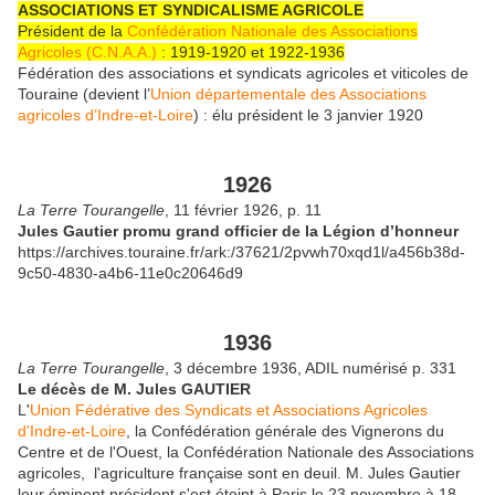
ASSOCIATIONS ET SYNDICALISME AGRICOLE
Président de la
Confédération Nationale des Associations
Agricoles (C.N.A.A.)
: 1919-1920 et 1922-1936
Fédération des associations et syndicats agricoles et viticoles de
Touraine (devient l’
Union départementale des Associations
agricoles d’Indre-et-Loire
) : élu président le 3 janvier 1920
1926
La Terre Tourangelle
, 11 février 1926, p. 11
Jules Gautier promu grand officier de la Légion d’honneur
https://archives.touraine.fr/ark:/37621/2pvwh70xqd1l/a456b38d-
9c50-4830-a4b6-11e0c20646d9
1936
La Terre Tourangelle
, 3 décembre 1936, ADIL numérisé p. 331
Le décès de M. Jules GAUTIER
L'
Union Fédérative des Syndicats et Associations Agricoles
d'Indre-et-Loire
, la Confédération générale des Vignerons du
Centre et de l'Ouest, la Confédération Nationale des Associations
agricoles, l'agriculture française sont en deuil. M. Jules Gautier
leur éminent président s'est éteint à Paris le 23 novembre à 18