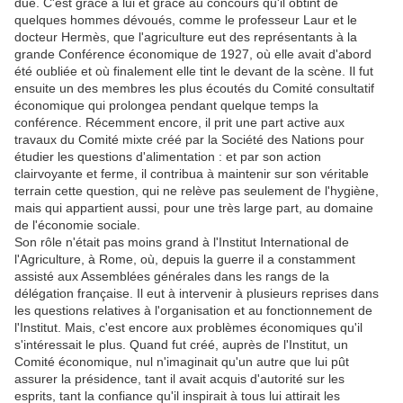
due. C'est grâce à lui et grâce au concours qu'il obtint de
quelques hommes dévoués, comme le professeur Laur et le
docteur Hermès, que l'agriculture eut des représentants à la
grande Conférence économique de 1927, où elle avait d'abord
été oubliée et où finalement elle tint le devant de la scène. Il fut
ensuite un des membres les plus écoutés du Comité consultatif
économique qui prolongea pendant quelque temps la
conférence. Récemment encore, il prit une part active aux
travaux du Comité mixte créé par la Société des Nations pour
étudier les questions d'alimentation : et par son action
clairvoyante et ferme, il contribua à maintenir sur son véritable
terrain cette question, qui ne relève pas seulement de l'hygiène,
mais qui appartient aussi, pour une très large part, au domaine
de l'économie sociale.
Son rôle n'était pas moins grand à l'Institut International de
l'Agriculture, à Rome, où, depuis la guerre il a constamment
assisté aux Assemblées générales dans les rangs de la
délégation française. Il eut à intervenir à plusieurs reprises dans
les questions relatives à l'organisation et au fonctionnement de
l'Institut. Mais, c'est encore aux problèmes économiques qu'il
s'intéressait le plus. Quand fut créé, auprès de l'Institut, un
Comité économique, nul n'imaginait qu'un autre que lui pût
assurer la présidence, tant il avait acquis d'autorité sur les
esprits, tant la confiance qu'il inspirait à tous lui attirait les