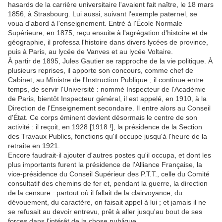
hasards de la carrière universitaire l'avaient fait naître, le 18 mars
1856, à Strasbourg. Lui aussi, suivant l'exemple paternel, se
voua d'abord à l'enseignement. Entré à l'École Normale
Supérieure, en 1875, reçu ensuite à l'agrégation d'histoire et de
géographie, il professa l'histoire dans divers lycées de province,
puis à Paris, au lycée de Vanves et au lycée Voltaire.
À partir de 1895, Jules Gautier se rapproche de la vie politique. À
plusieurs reprises, il apporte son concours, comme chef de
Cabinet, au Ministre de l'Instruction Publique ; il continue entre
temps, de servir l'Université : nommé Inspecteur de l'Académie
de Paris, bientôt Inspecteur général, il est appelé, en 1910, à la
Direction de l'Enseignement secondaire. Il entre alors au Conseil
d'État. Ce corps éminent devient désormais le centre de son
activité : il reçoit, en 1928 [1918 !], la présidence de la Section
des Travaux Publics, fonctions qu'il occupe jusqu'à l'heure de la
retraite en 1921.
Encore faudrait-il ajouter d'autres postes qu'il occupa, et dont les
plus importants furent la présidence de l'Alliance Française, la
vice-présidence du Conseil Supérieur des P.T.T., celle du Comité
consultatif des chemins de fer et, pendant la guerre, la direction
de la censure : partout où il fallait de la clairvoyance, du
dévouement, du caractère, on faisait appel à lui ; et jamais il ne
se refusait au devoir entrevu, prêt à aller jusqu'au bout de ses
forces dans l'intérêt de la chose publique.