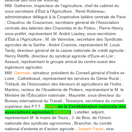
défense des vins de Vouvray.
MM. Gatheron, inspecteur de l'agriculture, chef de cabinet du
sous-secrétaire d'État à l'Agriculture ; René Robineau,
administrateur délégué à la Coopérative laitière centrale de Paris
; Chaudruc de Crazannes, secrétaire général de l'Association
centrale des laiteries des Charentes et du Poitou ; Pierre-Henry,
sous-préfet, représentant M. André Liautey, sous-secrétaire
d'État à l'Agriculture ; M. de Vannoise, secrétaire des Syndicats
agricoles de la Sarthe ; André Cramois, représentant M. Louis
Tardy, directeur général de la caisse nationale de crédit agricole ;
Henry Rétiffé, directeur du syndicat agricole d'Eure-et-Loir ;
Assaud, représentant le groupe amical du centre-ouest des
ingénieurs agricoles.
MM.
Germain
, sénateur, président du Conseil général d'Indre-et-
Loire ; Cathelinaud, représentant les services du Génie Rural ;
Tréfault, de l'Association des éleveurs et agriculteurs de l'Indre ;
Martino, recteur de l'Académie de Poitiers, représentant le M. le
Ministre de l'Éducation nationale ; Maurette, sous-directeur du
Bureau international du Travail ; Teisseyre, secrétaire du conseil
supérieur des P.T.T. ;
Prault
de la Confédération nationale des
associations agricoles [
C.N.A.A.
]
; Letellier, adjoint,
représentant M. le maire de Tours ; J. de Bois, de l'Union
nationale des syndicats agronomes ; Brancher, du comité
national d'entente et d'action agricole ;
Joseph Faure
, vice-