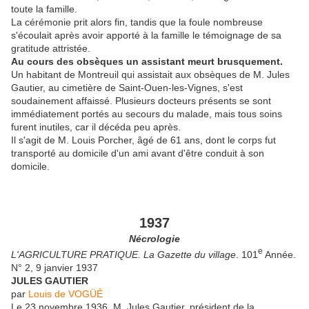
toute la famille.
La cérémonie prit alors fin, tandis que la foule nombreuse
s'écoulait après avoir apporté à la famille le témoignage de sa
gratitude attristée.
Au cours des obsèques un assistant meurt brusquement.
Un habitant de Montreuil qui assistait aux obsèques de M. Jules
Gautier, au cimetière de Saint-Ouen-les-Vignes, s'est
soudainement affaissé. Plusieurs docteurs présents se sont
immédiatement portés au secours du malade, mais tous soins
furent inutiles, car il décéda peu après.
Il s'agit de M. Louis Porcher, âgé de 61 ans, dont le corps fut
transporté au domicile d'un ami avant d'être conduit à son
domicile.
1937
Nécrologie
e
L'AGRICULTURE PRATIQUE. La Gazette du village
. 101
Année.
N° 2, 9 janvier 1937
JULES GAUTIER
par
Louis de VOGÜÉ
Le 23 novembre 1936, M. Jules Gautier, président de la