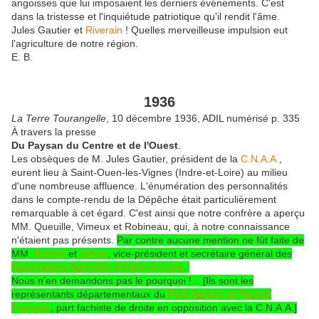
angoisses que lui imposaient les derniers événements. C'est
dans la tristesse et l'inquiétude patriotique qu'il rendit l'âme.
Jules Gautier et
Riverain
! Quelle
s merveilleuse impulsion eut
l'agriculture de notre région.
E. B.
1936
La Terre Tourangelle
, 10 décembre 1936, ADIL numérisé p. 335
À travers la presse
Du Paysan du Centre et de l'Ouest
.
Les obsèques de M. Jules Gautier, président de la
C.N.A.A.
,
eurent lieu à Saint-Ouen-les-Vignes (Indre-et-Loire) au milieu
d'une nombreuse affluence. L'énumération des personnalités
dans le compte-rendu de la Dépêche était particulièrement
remarquable à cet égard. C'est ainsi que notre confrère a aperçu
MM. Queuille, Vimeux et Robineau, qui, à notre connaissance
n'étaient pas présents.
Par contre aucune mention ne fût faite de
MM.
Roncin
et
Jahan
, vice-président et secrétaire général des
Associations Agricoles d'Indre-et-Loire
.
Nous n'en demandons pas le pourquoi !... [Ils sont les
représentants départementaux du
Parti Agraire et Paysan
Français
, part fachiste de droite en opposition avec la C.N.A.A.]