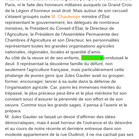
Paris, ni le faite des honneurs militaires auxquels ce Grand Croix
de la Légion d'honneur avait droit. Mais autour de son cercueil
s'étaient groupés outre
M. Chautemps
ministre d'État
représentant le gouvernement, les délégués de nombreux
ministres, le Président du Conseil
d'État, le Directeur de
l'Agriculture, le Président de l'Assemblée Permanente des
Chambres d'Agriculture et son Directeur, les personnalités
représentant toutes les grandes organisations agricoles
nationales, régionales, locales et quantité d'amis.
Au côté de la veuve et de ses enfants,
M. Garnie
r
conduisait le
deuil. Il représentait la deuxième famille du défunt, non
seulement l'agriculture française, mais particulièrement cette
phalange de jeunes gens que Jules Gautier avait su grouper,
former, encourager, lancer à sa suite dans la défense de
l'organisation agricole. Car, parmi les immenses mérites du
trépassé, le plus précieux peut-être et le plus méritoire fut son
constant souci d'assurer la pérennité de son effort et de son
oeuvre. Comme tous les grands sages, il pensa à l'avenir et le
prépara.
M. Jules Gautier se faisait un devoir d'affirmer des idées
démocratiques, mais il avait horreur de l'outrance et du désordre
et au cours de notre récente et dernière entrevue dans son
modeste appartement de la rue Oudinot, il ne ma cachait pas ses