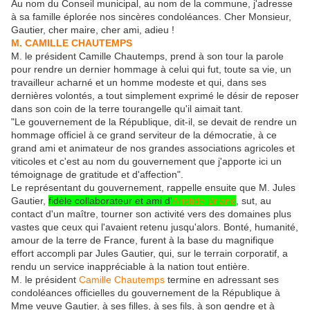
Au nom du Conseil municipal, au nom de la commune, j'adresse
à sa famille éplorée nos sincères condoléances. Cher Monsieur,
Gautier, cher maire, cher ami, adieu !
M. CAMILLE CHAUTEMPS
M. le président Camille Chautemps, prend à son tour la parole
pour rendre un dernier hommage à celui qui fut, toute sa vie, un
travailleur acharné et un homme modeste et qui, dans ses
dernières volontés, a tout simplement exprimé le désir de reposer
dans son coin de la terre tourangelle qu'il aimait tant.
"Le gouvernement de la République, dit-il, se devait de rendre un
hommage officiel à ce grand serviteur de la démocratie, à ce
grand ami et animateur de nos grandes associations agricoles et
viticoles et c'est au nom du gouvernement que j'apporte ici un
témoignage de gratitude et d'affection".
Le représentant du gouvernement, rappelle ensuite que M. Jules
Gautier,
fidèle collaborateur et ami d'
Aristide Briand
, sut, au
contact d'un maître, tourner son activité vers des domaines plus
vastes que ceux qui l'avaient retenu jusqu'alors. Bonté, humanité,
amour de la terre de France, furent à la base du magnifique
effort accompli par Jules Gautier, qui, sur le terrain corporatif, a
rendu un service inappréciable à la nation tout entière.
M. le président
Camille Chautemps
termine en adressant ses
condoléances officielles du gouvernement de la République à
Mme veuve Gautier, à ses filles, à ses fils, à son gendre et à