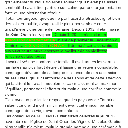
gouvernements. Nous trouvions souvent qu'il n'était pas assez
combatif, il savait tirer parti de son calme par une argumentation
forte et une obstination résolue.
Il était tourangeau, quoique né par hasard à Strasbourg, et bien
des fois, en public, évoqua-t-il le pieux souvenir de cette
grand'mère vigneronne de Touraine. Depuis 1892, il était maire
de Saint-Ouen-les-Vignes.
Depuis 1920, il présidait notre
Association départementale
, avant de présider la Fédération du
Centre, la
C.G.V.C.O
, la
C.N.A.A.
. Il donna à ces associations,
aux viticulteurs, aux vignerons le meilleur de sa vieillesse
réfléchie et laborieuse.
Il avait élevé une nombreuse famille. Il avait toutes les vertus
familiales au plus haut degré ; il laisse une veuve inconsolable,
compagne dévouée de sa longue existence, de son ascension,
de ses luttes, qui sur l'entourer de ses soins et de cette affection
qui facilitent le travail, meublent le cœur, assurent au maximum
l'équilibre, permettent l'effort surhumain d'une carrière comme la
sienne.
C'est avec un particulier respect que les paysans de Touraine
saluent ce grand mort, s'inclinent devant cette incomparable
compagne de sa vie, devant ses enfants.
Les obsèques de M. Jules Gautier furent célébrés le jeudi 26
novembre en l'église de Saint-Ouen-les-Vignes. M. Jules Gautier,
ni sa famille n'avaient voulu la grande pompe d'une cérémonie à