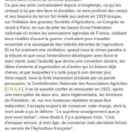
Ce que ses amis connaissaient depuis si longtemps, ce qui les
unissait à lui par des liens si durables, ce sens profond des vertus
et ses besoins du terroir fut révélé aux autres en 1919 lorsque,
sur l'initiative des grandes Sociétés d'Agriculture, un Congrès se
réunit à Paris, en vue de jeter les bases d'une Fédération
nationale où toutes les associations agricoles de France, oubliant
leurs rivalités d'avant la guerre, s'uniraient pour travailler
ensemble à la sauvegarde des intérêts ébranlés de l'agriculture.
Et ce fut vraiment une révélation, quand nous le vîmes paraître à
la tribune et que nous l'entendîmes développer avec force et
avec clarté, avec l'autorité que donne une conviction sincère, les
idées d'entente d'organisation et d'action qui lui étaient déjà
chères, et par lesquelles il a lutté jusqu’à son dernier jour.
Ainsi naquit, sous la forte impression produite par sa parole
persuasive, la Confédération Nationale des Associations Agricoles
[
C.N.A.A.
]. Il se vit aussitôt confier et renouveler en 1922, après
une interruption de deux ans, alors règlementaire, les fonctions
de Président ; et, sur nos instances répétées et peut-être
indiscrètes, il accepta toujours de conserver cette charge, dont la
mort seule a pu le délivrer. "Le suprême enseignement que je
puis vous laisser", nous disait-il, il y a quelques mois, "c'est
d'essayer encore, à mon âge, de consacrer mes dernières forces
au service de l'Agriculture française".