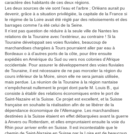
caractère des habitants de ces deux régions.
Les deux sources de vie sont l’eau et l’arbre ; Orléans aurait pu
devenir, grâce à a situation privilégiée, la capitale de la France si
le régime de la Loire avait été réglé par des reboisements et des
barrages comme l’a été celui de la Seine.
Il n’est pas question de réduire à la seule ville de Nantes les
relations de la Touraine avec l’extérieur, au contraire ! Si la
Touraine développait ses voies fluviales, beaucoup de
marchandises chargées à Tours pourraient aller par eau à
Bordeaux o à d’autres ports de la côte, pour être ensuite
expédiés en Amérique du Sud ou vers nos colonies d’Afrique
occidentale. Pour assurer le développement des voies fluviales
de Touraine, il est nécessaire de ne pas morceler la région du
cours inférieur de la Moire, sinon elle ne sera jamais utilisée,
mais perdue. La réunion de la Touraine à la région nantaise
n’empêcherait nullement le projet dont parle M. Louis B., qui
consiste à établir des relations économiques entre le port de
Saint-Nazaire et la Suisse. Ce projet est excellent, et la Suisse
française en souhaite la réalisation afin de se libérer de la
dépendance économique de l’Allemagne. Les marchandises
destinées à la Suisse étaient en effet débarquées avant la guerre
à Anvers ou Rotterdam, et elles empruntaient ensuite la voie du
Rhin pour arriver enfin en Suisse. Il est incontestable que le
chemin de Saint-Nazaire en Suisse par la Loire est de beaucoup