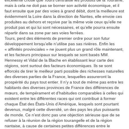
excellente chose que Tours centralise les produits de la Touraine,
mais à cela ne doit pas se borner son activité économique, et il
faut ensuite que par des voies à grand débit, dont la meilleure est
évidemment la Loire dans la direction de Nantes, elle envoie ces
produites au dehors et reçoive par la même voie ceux qu’elle ne
produit pas et qui lui sont nécessaires, et qu’elle pourra ensuite
répartir dans sa zone par ses voies ferrées.
Tours, perd des éléments de premier ordre pour son futur
développement lorsqu’elle n’utilise pas sas rivières. Enfin les
« affinités provinciales » ne jouent plus un grand rôle maintenant,
et les facteurs principaux sur lesquels se sont basés MM.
Hennessy et Vidal de la Blache en établissant leur carte des
régions, sont surtout des facteurs économiques. Ils se sont
efforcés de tirer le meilleur parti possible des richesses naturelles
des diverses parties de la France, lesquelles assureront la
prospérité du pays tout entier. Il n’y a tout de même pas entre les
habitants des diverses provinces de France des différences de
mœurs, de tempérament et d’habitudes comparables à celles qui
existent entre les différentes races qui ont contribué à former
chaque État des États-Unis d’Amérique, lesquels sont pourtant
devenus, malgré cette diversité, un des pays les plus puissants
de monde. Ce n’est donc pas une objection sérieuse que de se
refuser à la réunion de la région tourangelle et de la région
nantaise, à cause de certaines petites différences entre le