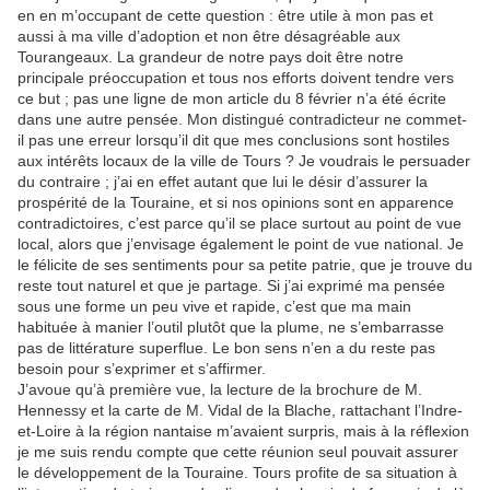
en en m’occupant de cette question : être utile à mon pas et
aussi à ma ville d’adoption et non être désagréable aux
Tourangeaux. La grandeur de notre pays doit être notre
principale préoccupation et tous nos efforts doivent tendre vers
ce but ; pas une ligne de mon article du 8 février n’a été écrite
dans une autre pensée. Mon distingué contradicteur ne commet-
il pas une erreur lorsqu’il dit que mes conclusions sont hostiles
aux intérêts locaux de la ville de Tours ? Je voudrais le persuader
du contraire ; j’ai en effet autant que lui le désir d’assurer la
prospérité de la Touraine, et si nos opinions sont en apparence
contradictoires, c’est parce qu’il se place surtout au point de vue
local, alors que j’envisage également le point de vue national. Je
le félicite de ses sentiments pour sa petite patrie, que je trouve du
reste tout naturel et que je partage. Si j’ai exprimé ma pensée
sous une forme un peu vive et rapide, c’est que ma main
habituée à manier l’outil plutôt que la plume, ne s’embarrasse
pas de littérature superflue. Le bon sens n’en a du reste pas
besoin pour s’exprimer et s’affirmer.
J’avoue qu’à première vue, la lecture de la brochure de M.
Hennessy et la carte de M. Vidal de la Blache, rattachant l’Indre-
et-Loire à la région nantaise m’avaient surpris, mais à la réflexion
je me suis rendu compte que cette réunion seul pouvait assurer
le développement de la Touraine. Tours profite de sa situation à