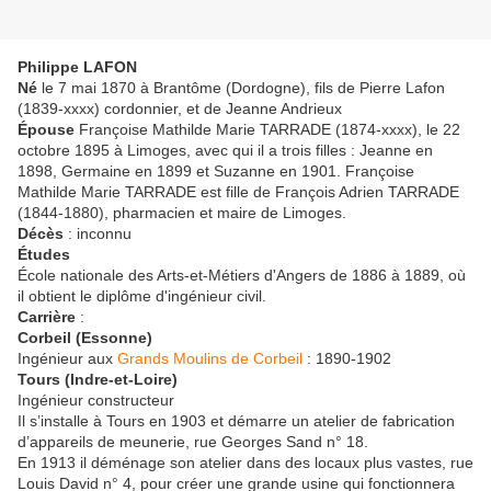
Philippe LAFON
Né
le 7 mai 1870 à Brantôme (Dordogne), fils de Pierre Lafon
(1839-xxxx) cordonnier, et de Jeanne Andrieux
Épouse
Françoise Mathilde Marie TARRADE (1874-xxxx), le 22
octobre 1895 à Limoges, avec qui il a trois filles : Jeanne en
1898, Germaine en 1899 et Suzanne en 1901. Françoise
Mathilde Marie TARRADE est fille de François Adrien TARRADE
(1844-1880), pharmacien et maire de Limoges.
Décès
: inconnu
Études
École nationale des Arts-et-Métiers d'Angers de 1886 à 1889, où
il obtient le diplôme d'ingénieur civil.
Carrière
:
Corbeil (Essonne)
Ingénieur aux
Grands Moulins de Corbeil
: 1890-1902
Tours (Indre-et-Loire)
Ingénieur constructeur
Il s’installe à Tours en 1903 et démarre un atelier de fabrication
d’appareils de meunerie, rue Georges Sand n° 18.
En 1913 il déménage son atelier dans des locaux plus vastes, rue
Louis David n° 4, pour créer une grande usine qui fonctionnera