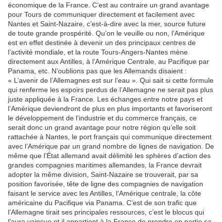
économique de la France. C’est au contraire un grand avantage
pour Tours de communiquer directement et facilement avec
Nantes et Saint-Nazaire, c’est-à-dire avec la mer, source future
de toute grande prospérité. Qu’on le veuille ou non, l’Amérique
est en effet destinée à devenir un des principaux centres de
l’activité mondiale, et la route Tours-Angers-Nantes mène
directement aux Antilles, à l’Amérique Centrale, au Pacifique par
Panama, etc. N’oublions pas que les Allemands disaient :
« L’avenir de l’Allemagnes est sur l’eau ». Qui sait si cette formule
qui renferme les espoirs perdus de l’Allemagne ne serait pas plus
juste appliquée à la France. Les échanges entre notre pays et
l’Amérique deviendront de plus en plus importants et favoriseront
le développement de l’industrie et du commerce français, ce
serait donc un grand avantage pour notre région qu’elle soit
rattachée à Nantes, le port français qui communique directement
avec l’Amérique par un grand nombre de lignes de navigation. De
même que l’État allemand avait délimité les sphères d’action des
grandes compagnies maritimes allemandes, la France devrait
adopter la même division, Saint-Nazaire se trouverait, par sa
position favorisée, tête de ligne des compagnies de navigation
faisant le service avec les Antilles, l’Amérique centrale, la côte
américaine du Pacifique via Panama. C’est de son trafic que
l’Allemagne tirait ses principales ressources, c’est le blocus qui
l’aura vaincue et il appartient à la France de prendre en partie sa