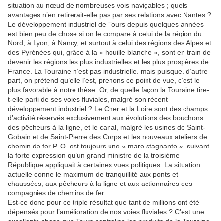
situation au nœud de nombreuses vois navigables ; quels
avantages n’en retirerait-elle pas par ses relations avec Nantes ?
Le développement industriel de Tours depuis quelques années
est bien peu de chose si on le compare à celui de la région du
Nord, à Lyon, à Nancy, et surtout à celui des régions des Alpes et
des Pyrénées qui, grâce à la « houille blanche », sont en train de
devenir les régions les plus industrielles et les plus prospères de
France. La Touraine n’est pas industrielle, mais puisque, d’autre
part, on prétend qu’elle l’est, prenons ce point de vue, c’est le
plus favorable à notre thèse. Or, de quelle façon la Touraine tire-
t-elle parti de ses voies fluviales, malgré son récent
développement industriel ? Le Cher et la Loire sont des champs
d’activité réservés exclusivement aux évolutions des bouchons
des pêcheurs à la ligne, et le canal, malgré les usines de Saint-
Gobain et de Saint-Pierre des Corps et les nouveaux ateliers de
chemin de fer P. O. est toujours une « mare stagnante », suivant
la forte expression qu’un grand ministre de la troisième
République appliquait à certaines vues politiques. La situation
actuelle donne le maximum de tranquillité aux ponts et
chaussées, aux pêcheurs à la ligne et aux actionnaires des
compagnies de chemins de fer.
Est-ce donc pour ce triple résultat que tant de millions ont été
dépensés pour l’amélioration de nos voies fluviales ? C’est une