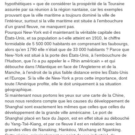
hypothétiques » que de considérer la prospérité de la Touraine
assurée par sa réunion à la région nantaise, car les exemples
prouvant que la ville maritime a toujours dominé la ville de
l’intérieur, surtout si la ville maritime est située à l’embouchure
d’un grand fleuve, ne manquent pas.
Pourquoi New-York est-il maintenant la véritable capitale des
États-Unis, et sa population a-t-elle atteint en 1910, le chiffre
formidable de 5 500 000 habitants en comprenant les faubourgs,
alors qu’en 1790 elle n’était que de 33 000 habitants ? Parce que
New-York est situé à la porte des États-Unis, à l’embouchure de
l’Hudson, que l’o a pu appeler le « Rhin américain » et qui
débouche dans l’Atlantique en face de l’Angleterre et de la
Manche, à l’endroit de la plus faible distance entre les États-Unis
et l’Europe. Si la ville de New-York a pros cette importance, dont
toute l’Amérique profite, elle le doit uniquement à sa situation
géographique.
Si maintenant nous portons les yeux sur une carte de la Chine,
nous nous rendons compte que les causes du développement de
Shanghaï sont exactement les mêmes que celles que celles du
développement de la grande ville américaine. Le port de
Shanghaï placé en face du Japon, est en effet situé au débouché
du Yang-Tsé-Kiang, et par ce fleuve il est en relation avec les
grandes villes de Nanaking, Hankéou, Wuxhang et Nganking.