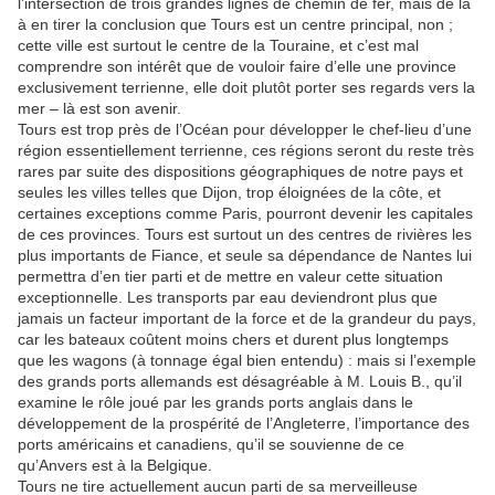
l’intersection de trois grandes lignes de chemin de fer, mais de là
à en tirer la conclusion que Tours est un centre principal, non ;
cette ville est surtout le centre de la Touraine, et c’est mal
comprendre son intérêt que de vouloir faire d’elle une province
exclusivement terrienne, elle doit plutôt porter ses regards vers la
mer – là est son avenir.
Tours est trop près de l’Océan pour développer le chef-lieu d’une
région essentiellement terrienne, ces régions seront du reste très
rares par suite des dispositions géographiques de notre pays et
seules les villes telles que Dijon, trop éloignées de la côte, et
certaines exceptions comme Paris, pourront devenir les capitales
de ces provinces. Tours est surtout un des centres de rivières les
plus importants de Fiance, et seule sa dépendance de Nantes lui
permettra d’en tier parti et de mettre en valeur cette situation
exceptionnelle. Les transports par eau deviendront plus que
jamais un facteur important de la force et de la grandeur du pays,
car les bateaux coûtent moins chers et durent plus longtemps
que les wagons (à tonnage égal bien entendu) : mais si l’exemple
des grands ports allemands est désagréable à M. Louis B., qu’il
examine le rôle joué par les grands ports anglais dans le
développement de la prospérité de l’Angleterre, l’importance des
ports américains et canadiens, qu’il se souvienne de ce
qu’Anvers est à la Belgique.
Tours ne tire actuellement aucun parti de sa merveilleuse