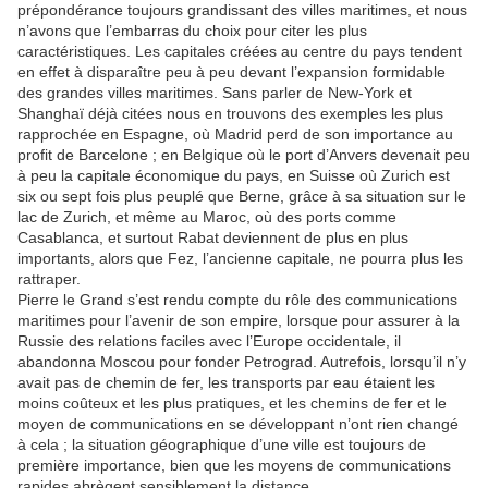
prépondérance toujours grandissant des villes maritimes, et nous
n’avons que l’embarras du choix pour citer les plus
caractéristiques. Les capitales créées au centre du pays tendent
en effet à disparaître peu à peu devant l’expansion formidable
des grandes villes maritimes. Sans parler de New-York et
Shanghaï déjà citées nous en trouvons des exemples les plus
rapprochée en Espagne, où Madrid perd de son importance au
profit de Barcelone ; en Belgique où le port d’Anvers devenait peu
à peu la capitale économique du pays, en Suisse où Zurich est
six ou sept fois plus peuplé que Berne, grâce à sa situation sur le
lac de Zurich, et même au Maroc, où des ports comme
Casablanca, et surtout Rabat deviennent de plus en plus
importants, alors que Fez, l’ancienne capitale, ne pourra plus les
rattraper.
Pierre le Grand s’est rendu compte du rôle des communications
maritimes pour l’avenir de son empire, lorsque pour assurer à la
Russie des relations faciles avec l’Europe occidentale, il
abandonna Moscou pour fonder Petrograd. Autrefois, lorsqu’il n’y
avait pas de chemin de fer, les transports par eau étaient les
moins coûteux et les plus pratiques, et les chemins de fer et le
moyen de communications en se développant n’ont rien changé
à cela ; la situation géographique d’une ville est toujours de
première importance, bien que les moyens de communications
rapides abrègent sensiblement la distance.