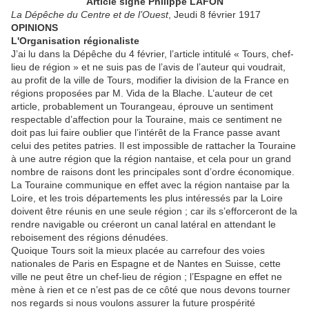
Article signé Philippe LAFON
La Dépêche du Centre et de l’Ouest
, Jeudi 8 février 1917
OPINIONS
L'Organisation régionaliste
J’ai lu dans la Dépêche du 4 février, l’article intitulé « Tours, chef-
lieu de région » et ne suis pas de l’avis de l’auteur qui voudrait,
au profit de la ville de Tours, modifier la division de la France en
régions proposées par M. Vida de la Blache. L’auteur de cet
article, probablement un Tourangeau, éprouve un sentiment
respectable d’affection pour la Touraine, mais ce sentiment ne
doit pas lui faire oublier que l’intérêt de la France passe avant
celui des petites patries. Il est impossible de rattacher la Touraine
à une autre région que la région nantaise, et cela pour un grand
nombre de raisons dont les principales sont d’ordre économique.
La Touraine communique en effet avec la région nantaise par la
Loire, et les trois départements les plus intéressés par la Loire
doivent être réunis en une seule région ; car ils s’efforceront de la
rendre navigable ou créeront un canal latéral en attendant le
reboisement des régions dénudées.
Quoique Tours soit la mieux placée au carrefour des voies
nationales de Paris en Espagne et de Nantes en Suisse, cette
ville ne peut être un chef-lieu de région ; l’Espagne en effet ne
mène à rien et ce n’est pas de ce côté que nous devons tourner
nos regards si nous voulons assurer la future prospérité