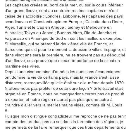
Les capitales créées au bord de la mer, ou sur le cours inférieur
d’un grand fleuve, sont au contraire restées capitales et n’ont
cessé de s’accroître : Londres, Lisbonne, les capitales des pays
scandinaves et Constantinople en Europe ; Calcutta dans l’Inde ;
Alger, Tunis et le Cap en Afrique ; Sidney et Melbourne en
Australie ; Tokyo au Japon ; Buenos-Aires, Rio-de-Janeiro et
Valparaiso en Amérique du Sud en sont les meilleurs exemples.
Si Marseille, qui se prétend la deuxième ville de France, et
Barcelone qui est pour le moment la deuxième ville d’Espagne, et
dans vingt ans sera la première, ne se trouvent pas au débouché
d’un fleuve, cela prouve que mieux l’importance de la situation
maritime des villes.
Depuis une cinquantaine d’années les questions économiques
ont dominé la vie de certains pays, mais la France s’est laissé
distancer, recroquevillée qu’elle était sur elle-même depuis 1870.
N’allons-nous pas profiter de cette dure leçon ? Si le travail était
organisé en France, nous ne manquerions certes pas de produit
à exporter, et notre région n’aurait pas plus qu’une autre à
craindre d’aller vers la mer les mains vides, comme dit M. Louis
B.
Puisque mon distingué contradicteur me reproche de ne pas tenir
compte des productions du sol dans la formation des régions, je
me permets de lui faire remarquer que ces trois départements du