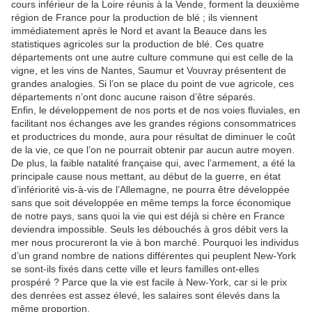
cours inférieur de la Loire réunis à la Vende, forment la deuxième
région de France pour la production de blé ; ils viennent
immédiatement après le Nord et avant la Beauce dans les
statistiques agricoles sur la production de blé. Ces quatre
départements ont une autre culture commune qui est celle de la
vigne, et les vins de Nantes, Saumur et Vouvray présentent de
grandes analogies. Si l’on se place du point de vue agricole, ces
départements n’ont donc aucune raison d’être séparés.
Enfin, le développement de nos ports et de nos voies fluviales, en
facilitant nos échanges ave les grandes régions consommatrices
et productrices du monde, aura pour résultat de diminuer le coût
de la vie, ce que l’on ne pourrait obtenir par aucun autre moyen.
De plus, la faible natalité française qui, avec l’armement, a été la
principale cause nous mettant, au début de la guerre, en état
d’infériorité vis-à-vis de l’Allemagne, ne pourra être développée
sans que soit développée en même temps la force économique
de notre pays, sans quoi la vie qui est déjà si chère en France
deviendra impossible. Seuls les débouchés à gros débit vers la
mer nous procureront la vie à bon marché. Pourquoi les individus
d’un grand nombre de nations différentes qui peuplent New-York
se sont-ils fixés dans cette ville et leurs familles ont-elles
prospéré ? Parce que la vie est facile à New-York, car si le prix
des denrées est assez élevé, les salaires sont élevés dans la
même proportion.