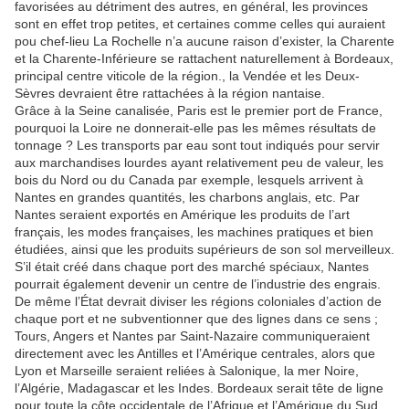
favorisées au détriment des autres, en général, les provinces
sont en effet trop petites, et certaines comme celles qui auraient
pou chef-lieu La Rochelle n’a aucune raison d’exister, la Charente
et la Charente-Inférieure se rattachent naturellement à Bordeaux,
principal centre viticole de la région., la Vendée et les Deux-
Sèvres devraient être rattachées à la région nantaise.
Grâce à la Seine canalisée, Paris est le premier port de France,
pourquoi la Loire ne donnerait-elle pas les mêmes résultats de
tonnage ? Les transports par eau sont tout indiqués pour servir
aux marchandises lourdes ayant relativement peu de valeur, les
bois du Nord ou du Canada par exemple, lesquels arrivent à
Nantes en grandes quantités, les charbons anglais, etc. Par
Nantes seraient exportés en Amérique les produits de l’art
français, les modes françaises, les machines pratiques et bien
étudiées, ainsi que les produits supérieurs de son sol merveilleux.
S’il était créé dans chaque port des marché spéciaux, Nantes
pourrait également devenir un centre de l’industrie des engrais.
De même l’État devrait diviser les régions coloniales d’action de
chaque port et ne subventionner que des lignes dans ce sens ;
Tours, Angers et Nantes par Saint-Nazaire communiqueraient
directement avec les Antilles et l’Amérique centrales, alors que
Lyon et Marseille seraient reliées à Salonique, la mer Noire,
l’Algérie, Madagascar et les Indes. Bordeaux serait tête de ligne
pour toute la côte occidentale de l’Afrique et l’Amérique du Sud.