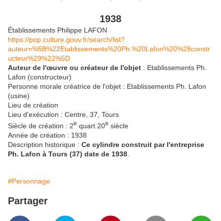
1938
Établissements Philippe LAFON
https://pop.culture.gouv.fr/search/list?
auteur=%5B%22Etablissements%20Ph.%20Lafon%20%28constr
ucteur%29%22%5D
Auteur de l'œuvre ou créateur de l'objet
: Etablissements Ph.
Lafon (constructeur)
Personne morale créatrice de l'objet : Etablissements Ph. Lafon
(usine)
Lieu de création
Lieu d'exécution : Centre, 37, Tours
e
e
Siècle de création : 2
quart 20
siècle
Année de création : 1938
Description historique :
Ce cylindre construit par l'entreprise
Ph. Lafon à Tours (37) date de 1938
.
#Personnage
Partager