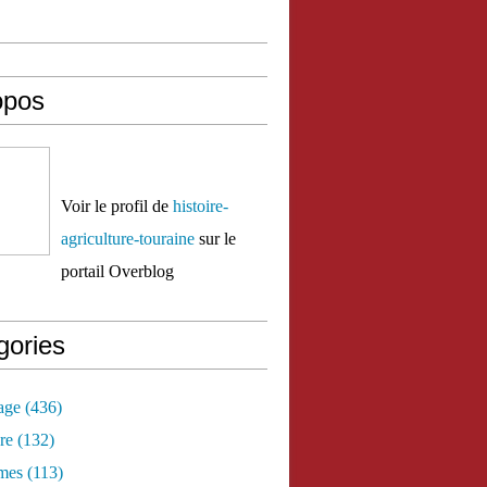
opos
Voir le profil de
histoire-
agriculture-touraine
sur le
portail Overblog
gories
age
(436)
re
(132)
mes
(113)