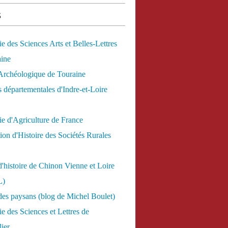
s
 des Sciences Arts et Belles-Lettres
aine
Archéologique de Touraine
 départementales d'Indre-et-Loire
e d'Agriculture de France
ion d'Histoire des Sociétés Rurales
d'histoire de Chinon Vienne et Loire
L)
des paysans (blog de Michel Boulet)
 des Sciences et Lettres de
ier