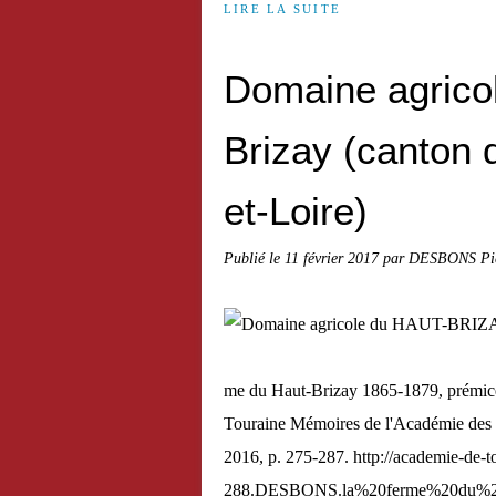
LIRE LA SUITE
Domaine agric
Brizay (canton d
et-Loire)
Publié le
11 février 2017
par DESBONS Pie
me du Haut-Brizay 1865-1879, prémice
Touraine Mémoires de l'Académie des S
2016, p. 275-287. http://academie-de
288.DESBONS.la%20ferme%20du%20h