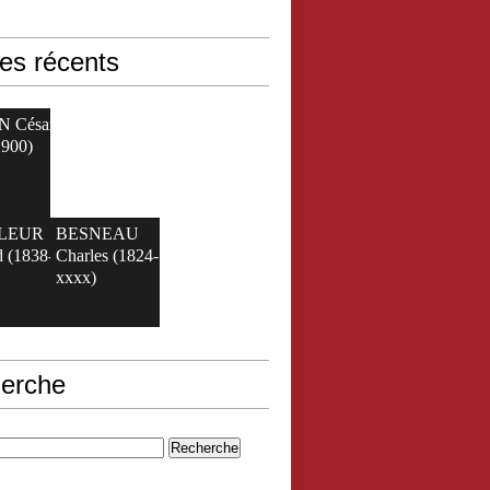
les récents
N César
1900)
ELEUR
BESNEAU
 (1838-
Charles (1824-
xxxx)
erche