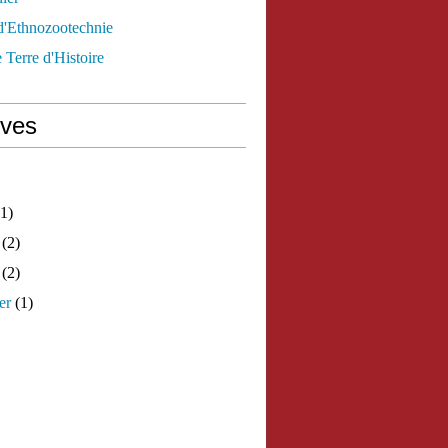
d'Ethnozootechnie
 Terre d'Histoire
ives
1)
(2)
(2)
er
(1)