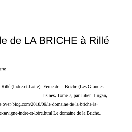
le de LA BRICHE à Rillé
rre
Feme de la Briche (Les Grandes
usines, Tome 7, par Julien Turgan,
ine.over-blog.com/2018/09/le-domaine-de-la-briche-la-
de-savigne-indre-et-loire.html Le domaine de la Briche...