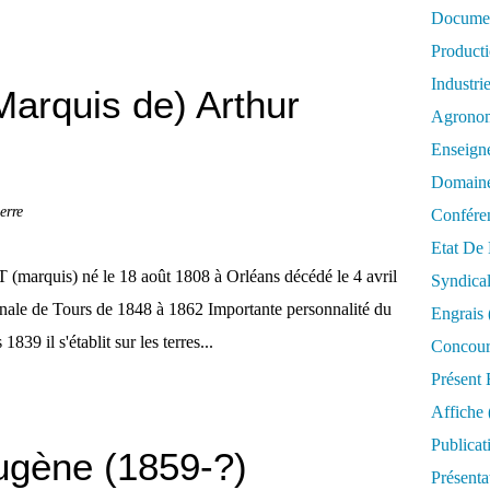
Documen
Product
Industri
rquis de) Arthur
Agrono
Enseign
Domaine
erre
Confére
Etat De 
arquis) né le 18 août 1808 à Orléans décédé le 4 avril
Syndica
onale de Tours de 1848 à 1862 Importante personnalité du
Engrais
839 il s'établit sur les terres...
Concour
Présent 
Affiche
Publicat
gène (1859-?)
Présenta