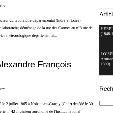
erre
Artic
ur du laboratoire départemental (Indre-et-Loire)
e laboratoire déménage de la rue des Carmes au n°8 rue de
HERPI
(1848-
vice météorologique départemental...
LOIS
Armand
exandre François
1890)
Rech
erre
 2 juillet 1865 à Nohant-en-Graçay (Cher) décédé le 30
rie n° 42 Ingénieur agronome de l'Institut national