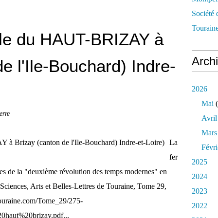
Société 
Touraine
ole du HAUT-BRIZAY à
Arch
e l'Ile-Bouchard) Indre-
2026
Mai
(
rre
Avril
Mars
La
Févri
fer
2025
s de la "deuxième révolution des temps modernes" en
2024
ciences, Arts et Belles-Lettres de Touraine, Tome 29,
2023
-touraine.com/Tome_29/275-
2022
aut%20brizay.pdf...