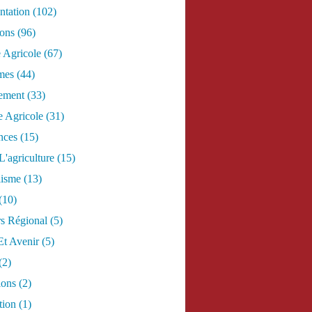
tation
(102)
ions
(96)
e Agricole
(67)
mes
(44)
ement
(33)
 Agricole
(31)
nces
(15)
L'agriculture
(15)
lisme
(13)
(10)
s Régional
(5)
Et Avenir
(5)
(2)
ions
(2)
tion
(1)