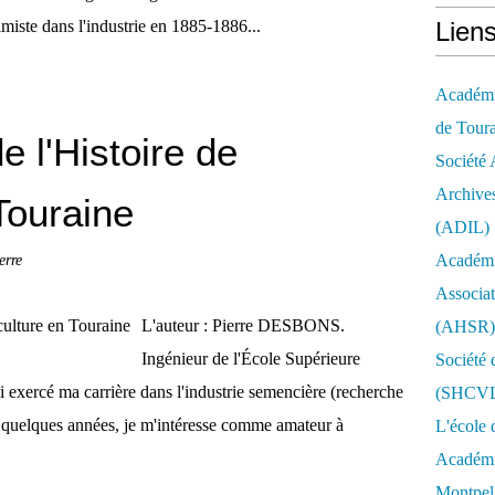
iste dans l'industrie en 1885-1886...
Lien
Académie
de Tour
 l'Histoire de
Société 
Archives
 Touraine
(ADIL)
rre
Académi
Associat
L'auteur : Pierre DESBONS.
(AHSR)
Ingénieur de l'École Supérieure
Société 
i exercé ma carrière dans l'industrie semencière (recherche
(SHCV
s quelques années, je m'intéresse comme amateur à
L'école 
Académie
Montpell