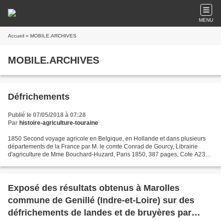
MENU
Accueil
» MOBILE.ARCHIVES
MOBILE.ARCHIVES
Défrichements
Publié le 07/05/2018 à 07:28
Par
histoire-agriculture-touraine
1850 Second voyage agricole en Belgique, en Hollande et dans plusieurs
départements de la France par M. le comte Conrad de Gourcy, Librairie
d'agriculture de Mme Bouchard-Huzard, Paris 1850, 387 pages, Cote A238
p. 360-363 Manière économique et très profitable...
Exposé des résultats obtenus à Marolles
commune de Genillé (Indre-et-Loire) sur des
défrichements de landes et de bruyères par