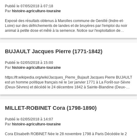
l'emploi du noir animal à petite dose et mêlé à la
Publié le 07/05/2018 à 07:18
semence. Notice sur l'exploitation de Marolles.
Par
histoire-agriculture-touraine
Exposé des résultats obtenus à Marolles commune de Genillé (Indre-et-
Loire) sur des défrichements de landes et de bruyères par l'emploi du noir
animal à petite dose et mêlé à la semence. Notice sur l'exploitation de
Marolles. par M. DUBREUIL-CHAMBARDEL...
BUJAULT Jacques Pierre (1771-1842)
Publié le 02/05/2018 à 15:00
Par
histoire-agriculture-touraine
https://fr.wikipedia.org/wiki/Jacques_Pierre_Bujault Jacques Pierre BUJAULT
est un homme politique français né le 1er janvier 1771 à La Forêt-sur-Sèvre
(Deux-Sèvres) et décédé le 24 décembre 1842 à Sainte-Blandine (Deux-
Sèvres). Libraire-imprimeur puis...
MILLET-ROBINET Cora (1798-1890)
Publié le 02/05/2018 à 14:07
Par
histoire-agriculture-touraine
Cora Elisabeth ROBINET Née le 28 novembre 1798 à Paris Décédée le 2