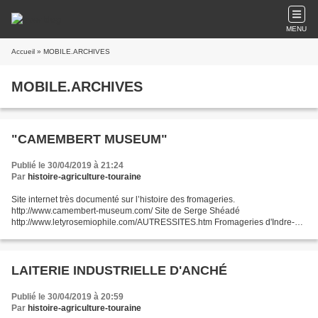
MENU
Accueil
» MOBILE.ARCHIVES
MOBILE.ARCHIVES
"CAMEMBERT MUSEUM"
Publié le 30/04/2019 à 21:24
Par
histoire-agriculture-touraine
Site internet très documenté sur l’histoire des fromageries.
http://www.camembert-museum.com/ Site de Serge Shéadé
http://www.letyrosemiophile.com/AUTRESSITES.htm Fromageries d'Indre-et-
Loire http://www.camembert-museum.com/pages/departements/37-indr...
LAITERIE INDUSTRIELLE D'ANCHÉ
Publié le 30/04/2019 à 20:59
Par
histoire-agriculture-touraine