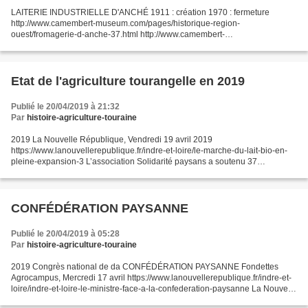
LAITERIE INDUSTRIELLE D'ANCHÉ 1911 : création 1970 : fermeture
http://www.camembert-museum.com/pages/historique-region-
ouest/fromagerie-d-anche-37.html http://www.camembert-
museum.com/pages/historique-region-ouest/fromagerie-d-anche-37.html
FROMAGERIE...
Etat de l'agriculture tourangelle en 2019
Publié le 20/04/2019 à 21:32
Par
histoire-agriculture-touraine
2019 La Nouvelle République, Vendredi 19 avril 2019
https://www.lanouvellerepublique.fr/indre-et-loire/le-marche-du-lait-bio-en-
pleine-expansion-3 L’association Solidarité paysans a soutenu 37
agriculteurs et leurs proches face aux difficultés de leur...
CONFÉDÉRATION PAYSANNE
Publié le 20/04/2019 à 05:28
Par
histoire-agriculture-touraine
2019 Congrès national de da CONFÉDÉRATION PAYSANNE Fondettes
Agrocampus, Mercredi 17 avril https://www.lanouvellerepublique.fr/indre-et-
loire/indre-et-loire-le-ministre-face-a-la-confederation-paysanne La Nouvelle
République le 18 avril 2019 Beau bras...