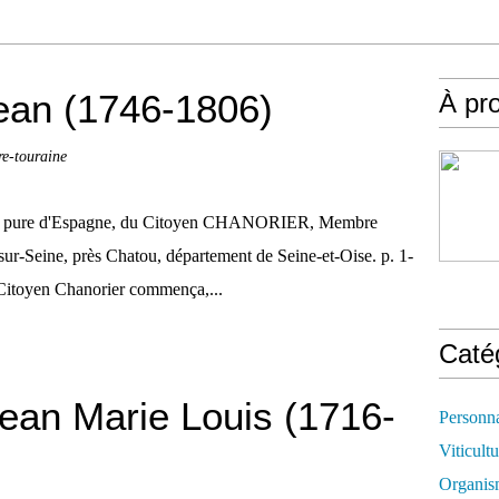
n (1746-1806)
À pr
re-touraine
race pure d'Espagne, du Citoyen CHANORIER, Membre
y-sur-Seine, près Chatou, département de Seine-et-Oise. p. 1-
e Citoyen Chanorier commença,...
Caté
n Marie Louis (1716-
Personn
Viticultu
Organis