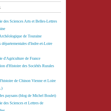
s
 des Sciences Arts et Belles-Lettres
aine
Archéologique de Touraine
 départementales d'Indre-et-Loire
e d'Agriculture de France
ion d'Histoire des Sociétés Rurales
d'histoire de Chinon Vienne et Loire
L)
des paysans (blog de Michel Boulet)
 des Sciences et Lettres de
ier