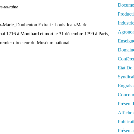
Documen
re-touraine
Product
Industri
ean-Marie_Daubenton Extrait : Louis Jean-Marie
Agrono
ai 1716 à Montbard et mort le 31 décembre 1799 à Paris,
Enseign
 premier directeur du Muséum national...
Domaine
Confére
Etat De 
Syndica
Engrais
Concour
Présent 
Affiche
Publicat
Présenta