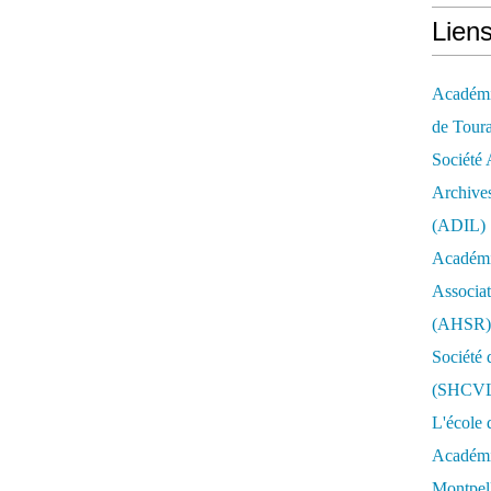
Lien
Académie
de Tour
Société 
Archives
(ADIL)
Académi
Associat
(AHSR)
Société 
(SHCV
L'école 
Académie
Montpell