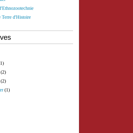
d'Ethnozootechnie
 Terre d'Histoire
ives
1)
(2)
(2)
er
(1)