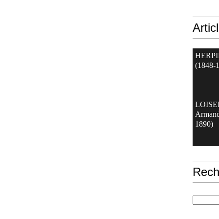
Artic
HERPI
(1848-
LOIS
Armand
1890)
Rech