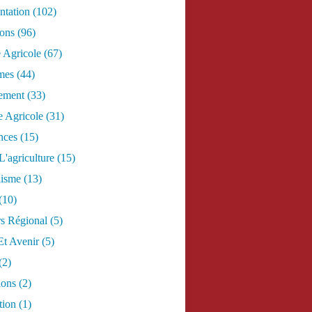
tation
(102)
ions
(96)
e Agricole
(67)
mes
(44)
ement
(33)
 Agricole
(31)
nces
(15)
L'agriculture
(15)
lisme
(13)
(10)
s Régional
(5)
Et Avenir
(5)
(2)
ions
(2)
tion
(1)