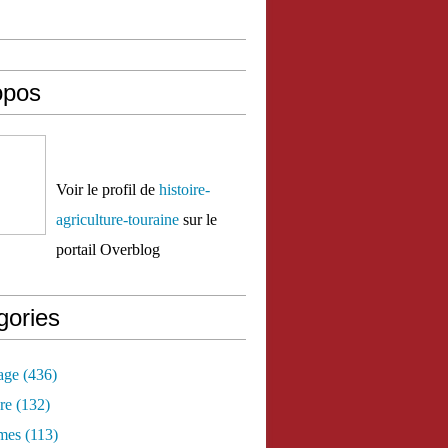
opos
Voir le profil de
histoire-
agriculture-touraine
sur le
portail Overblog
gories
age
(436)
re
(132)
mes
(113)