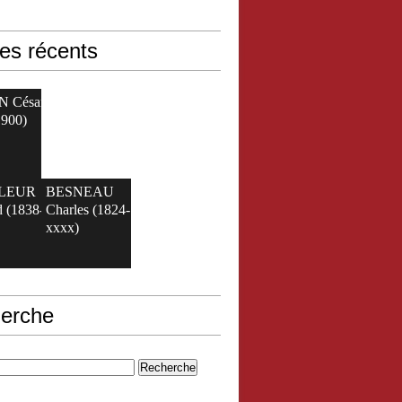
les récents
N César
1900)
ELEUR
BESNEAU
 (1838-
Charles (1824-
xxxx)
erche