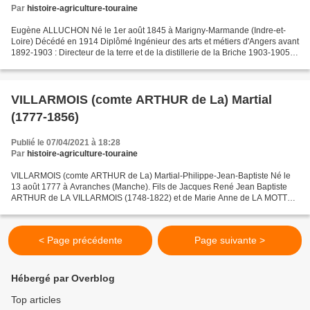
Par
histoire-agriculture-touraine
Eugène ALLUCHON Né le 1er août 1845 à Marigny-Marmande (Indre-et-
Loire) Décédé en 1914 Diplômé Ingénieur des arts et métiers d'Angers avant
1892-1903 : Directeur de la terre et de la distillerie de la Briche 1903-1905 :
Directeur de la Laiterie tourangelle...
VILLARMOIS (comte ARTHUR de La) Martial
(1777-1856)
Publié le 07/04/2021 à 18:28
Par
histoire-agriculture-touraine
VILLARMOIS (comte ARTHUR de La) Martial-Philippe-Jean-Baptiste Né le
13 août 1777 à Avranches (Manche). Fils de Jacques René Jean Baptiste
ARTHUR de LA VILLARMOIS (1748-1822) et de Marie Anne de LA MOTTE
de BEAUMANOIR (1755-1847) Par son mariage le 19...
< Page précédente
Page suivante >
Hébergé par Overblog
Top articles