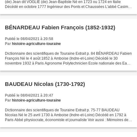
(de) Jean dit VOGLIE (de) Jean-Baptiste Né en 1723 ou 1724 en Italie
Décédé en octobre 1777 Ingénieur des Ponts et Chaussées L'abbé Casimir
Chevalier attribue à Jean-Baptiste de Voglie...
BÉNARDEAU Fabien François (1852-1932)
Publié le 08/04/2021 à 20:58
Par
histoire-agriculture-touraine
Dictionnaire des scientifiques de Touraine Extrait p. 84 BÉNARDEAU Fabien
François Né le 4 août 1852 à Amboise (Indre-et-Loire) Décédé le 30
novembre 1932 à Paris Agronome Polytechnicien Ecole nationale des Eaux
et Forêts de Nancy Conservateur des Eaux...
BAUDEAU Nicolas (1730-1792)
Publié le 08/04/2021 à 20:47
Par
histoire-agriculture-touraine
Dictionnaire des scientifiques de Touraine Extrait p. 75-77 BAUDEAU
Nicolas Né le 25 avril 1730 à Amboise (Indre-et-Loire) Décédé en 1792 à
Paris Abbé physiocrate, économiste et journaliste Voir aussi : Mémoires de
l'Académie de Touraine, t. 15, 2002,...