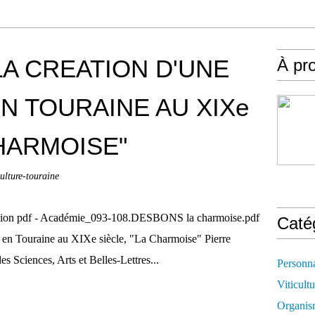
LA CREATION D'UNE
À pr
N TOURAINE AU XIXe
CHARMOISE"
culture-touraine
 version pdf - Académie_093-108.DESBONS la charmoise.pdf
Caté
ne en Touraine au XIXe siècle, "La Charmoise" Pierre
ciences, Arts et Belles-Lettres...
Personn
Viticultu
Organis