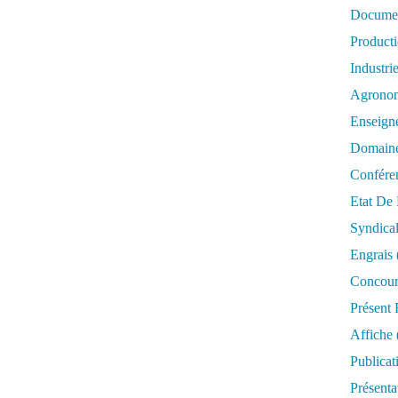
Documen
Product
Industri
Agrono
Enseign
Domaine
Confére
Etat De 
Syndica
Engrais
Concour
Présent 
Affiche
Publicat
Présenta