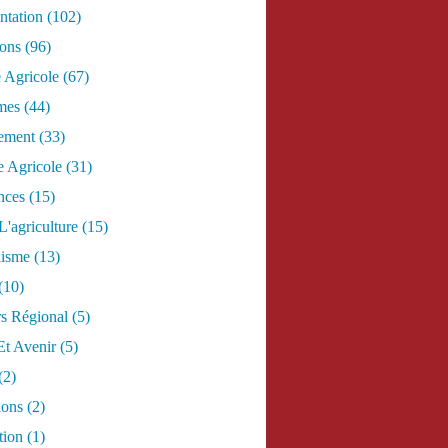
tation
(102)
ions
(96)
e Agricole
(67)
mes
(44)
ement
(33)
 Agricole
(31)
nces
(15)
L'agriculture
(15)
lisme
(13)
(10)
s Régional
(5)
Et Avenir
(5)
(2)
ions
(2)
tion
(1)