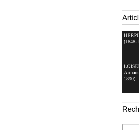
Artic
HERPI
(1848-
LOIS
Armand
1890)
Rech