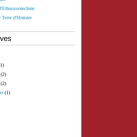
d'Ethnozootechnie
 Terre d'Histoire
ives
1)
(2)
(2)
er
(1)