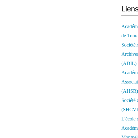
Lien
Académie
de Tour
Société 
Archives
(ADIL)
Académi
Associat
(AHSR)
Société 
(SHCV
L'école 
Académie
Montpell