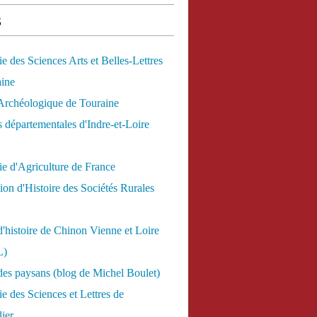
s
 des Sciences Arts et Belles-Lettres
aine
Archéologique de Touraine
 départementales d'Indre-et-Loire
e d'Agriculture de France
ion d'Histoire des Sociétés Rurales
d'histoire de Chinon Vienne et Loire
L)
des paysans (blog de Michel Boulet)
 des Sciences et Lettres de
ier