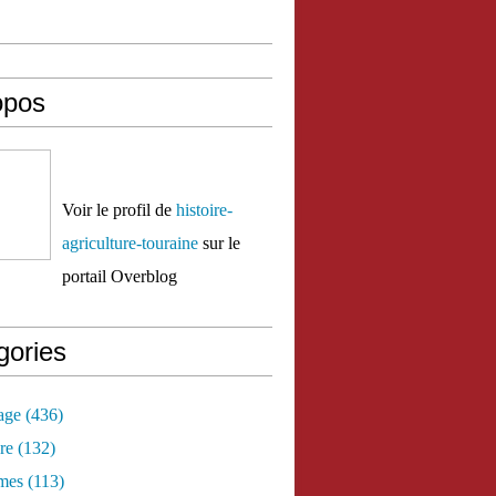
opos
Voir le profil de
histoire-
agriculture-touraine
sur le
portail Overblog
gories
age
(436)
re
(132)
mes
(113)