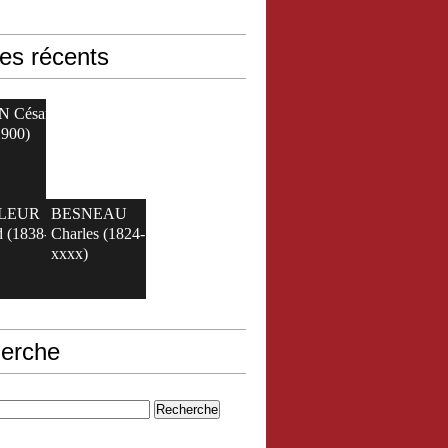
les récents
N César
1900)
ELEUR
BESNEAU
 (1838-
Charles (1824-
xxxx)
erche