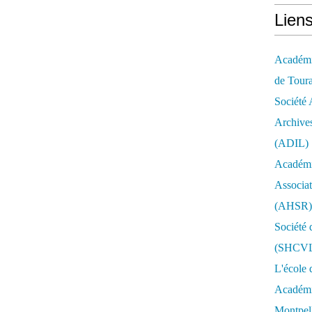
Lien
Académie
de Tour
Société 
Archives
(ADIL)
Académi
Associat
(AHSR)
Société 
(SHCV
L'école 
Académie
Montpell