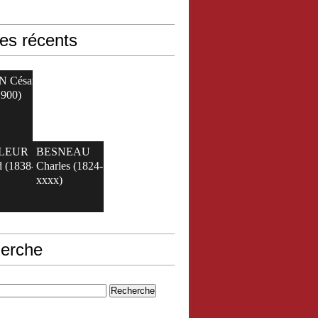
les récents
N César
1900)
ELEUR
BESNEAU
 (1838-
Charles (1824-
xxxx)
erche