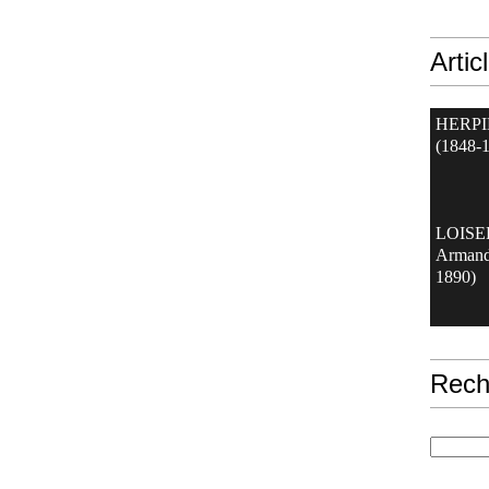
Artic
HERPI
(1848-
LOIS
Armand
1890)
Rech