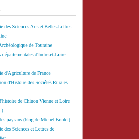
s
 des Sciences Arts et Belles-Lettres
aine
Archéologique de Touraine
 départementales d'Indre-et-Loire
e d'Agriculture de France
ion d'Histoire des Sociétés Rurales
d'histoire de Chinon Vienne et Loire
L)
des paysans (blog de Michel Boulet)
 des Sciences et Lettres de
ier