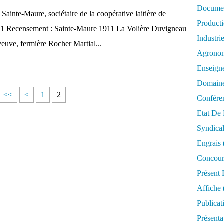
Documen
nte-Maure, sociétaire de la coopérative laitière de
Product
. 1911 Recensement : Sainte-Maure 1911 La Volière Duvigneau
Industri
euve, fermière Rocher Martial...
Agrono
Enseign
Domaine
<<
<
1
2
Confére
Etat De 
Syndica
Engrais
Concour
Présent 
Affiche
Publicat
Présenta