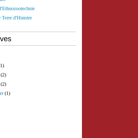
d'Ethnozootechnie
 Terre d'Histoire
ives
1)
(2)
(2)
er
(1)