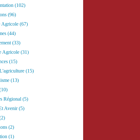
tation
(102)
ions
(96)
e Agricole
(67)
mes
(44)
ement
(33)
 Agricole
(31)
nces
(15)
L'agriculture
(15)
lisme
(13)
(10)
s Régional
(5)
Et Avenir
(5)
(2)
ions
(2)
tion
(1)