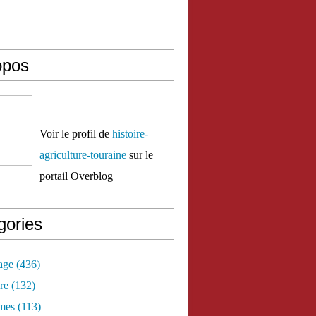
opos
Voir le profil de
histoire-
agriculture-touraine
sur le
portail Overblog
gories
age
(436)
re
(132)
mes
(113)