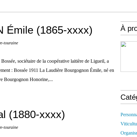
mile (1865-xxxx)
À pr
re-touraine
ée, sociétaire de la coopérative laitière de Ligueil, a
ensement : Bossée 1911 La Laudière Bourgognon Émile, né en
Vve Bourgognon Honorine,...
Caté
l (1880-xxxx)
Personn
Viticultu
re-touraine
Organis