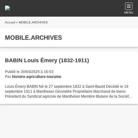
MENU
Accueil
» MOBILE.ARCHIVES
MOBILE.ARCHIVES
BABIN Louis Émery (1832-1911)
Publié le 30/04/2025 à 16:03
Par
histoire-agriculture-touraine
Louis Émery BABIN Né le 27 septembre 1832 à Saint-Bauld Décédé le 19
septembre 1911 à Manthelan Géomètre Propriétaire Marchand de biens
Président du Syndicat agricole de Manthelan Membre titulaire de la Société
d'agriculture d'Indre-et-Loire Premier Vice-Président...