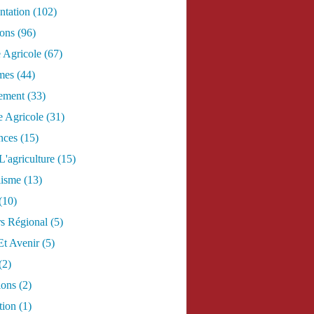
tation
(102)
ions
(96)
e Agricole
(67)
mes
(44)
ement
(33)
 Agricole
(31)
nces
(15)
L'agriculture
(15)
lisme
(13)
(10)
s Régional
(5)
Et Avenir
(5)
(2)
ions
(2)
tion
(1)