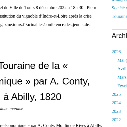
tel de Ville de Tours 8 décembre 2022 à 18h 30 : Pierre
Société 
stitution du vignoble d’Indre-et-Loire après la crise
Touraine
azine.tours.fr/actualites/conference-des-jeudis-de-
Arch
2026
Mai
(
Touraine de la «
Avril
Mars
ique » par A. Conty,
Févri
 à Abilly, 1820
2025
2024
ulture-touraine
2023
2022
ure économique » par A. Conty, Moulin de Rives à Abilly,