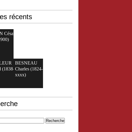
les récents
N César
1900)
ELEUR
BESNEAU
 (1838-
Charles (1824-
xxxx)
erche