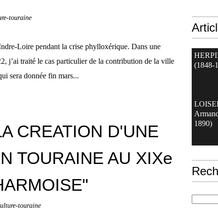
ure-touraine
Artic
ndre-Loire pendant la crise phylloxérique. Dans une
HERPI
’ai traité le cas particulier de la contribution de la ville
(1848-
i sera donnée fin mars...
LOIS
Armand
1890)
LA CREATION D'UNE
N TOURAINE AU XIXe
Rech
CHARMOISE"
culture-touraine