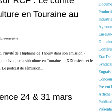
 sur RCF : Le comte
Documen
culture en Touraine au
Product
Industri
Agrono
Enseign
lture-touraine
Domaine
Confére
5), l'invité de Thiphaine de Thoury dans son émission «
Etat De 
pour évoquer la viticulture en Touraine au XIXe siècle et le
Syndica
Le podcast de l'émission...
Engrais
Concour
Présent 
ence 24 & 31 mars
Affiche
Publicat
Présenta