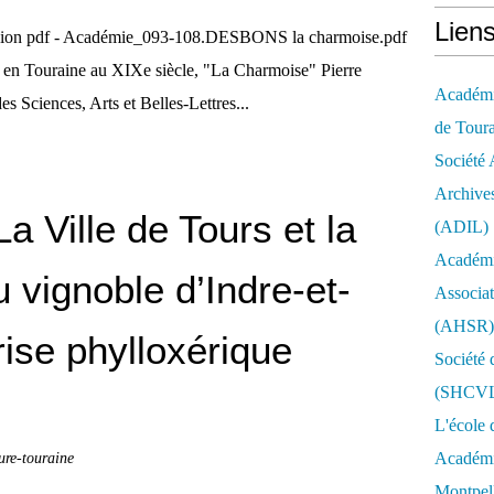
Lien
 version pdf - Académie_093-108.DESBONS la charmoise.pdf
ne en Touraine au XIXe siècle, "La Charmoise" Pierre
Académie
ciences, Arts et Belles-Lettres...
de Tour
Société 
Archives
a Ville de Tours et la
(ADIL)
Académi
u vignoble d’Indre-et-
Associat
(AHSR)
rise phylloxérique
Société 
(SHCV
L'école 
ture-touraine
Académie
Montpell