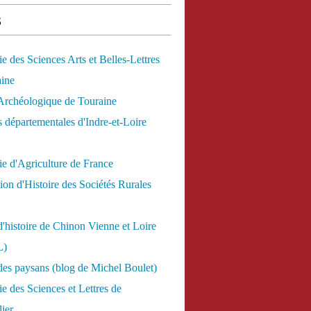
s
 des Sciences Arts et Belles-Lettres
aine
Archéologique de Touraine
 départementales d'Indre-et-Loire
e d'Agriculture de France
ion d'Histoire des Sociétés Rurales
d'histoire de Chinon Vienne et Loire
L)
des paysans (blog de Michel Boulet)
 des Sciences et Lettres de
ier