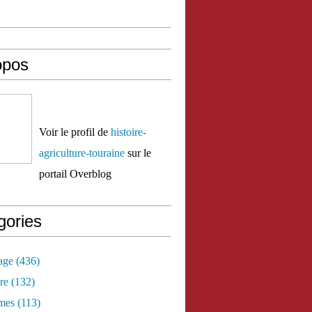
opos
Voir le profil de
histoire-
agriculture-touraine
sur le
portail Overblog
gories
age
(436)
re
(132)
mes
(113)