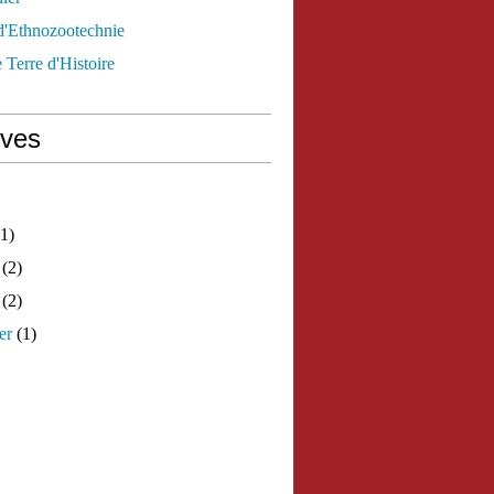
d'Ethnozootechnie
 Terre d'Histoire
ives
1)
(2)
(2)
er
(1)