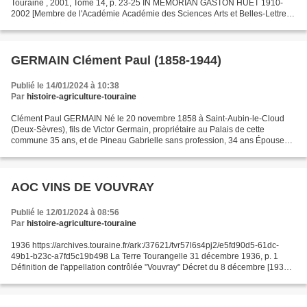
Touraine , 2001, Tome 14, p. 23-25 IN MEMORIAN GASTON HUET 1910-
2002 [Membre de l'Académie Académie des Sciences Arts et Belles-Lettres
de Touraine de 1998 à 2001] Marcel GIRARD (Vice-Président...
GERMAIN Clément Paul (1858-1944)
Publié le 14/01/2024 à 10:38
Par
histoire-agriculture-touraine
Clément Paul GERMAIN Né le 20 novembre 1858 à Saint-Aubin-le-Cloud
(Deux-Sèvres), fils de Victor Germain, propriétaire au Palais de cette
commune 35 ans, et de Pineau Gabrielle sans profession, 34 ans Épouse
Marie-Émilie BRY le 19 juin 1882 à Saint-Michel-sur-Loire...
AOC VINS DE VOUVRAY
Publié le 12/01/2024 à 08:56
Par
histoire-agriculture-touraine
1936 https://archives.touraine.fr/ark:/37621/tvr57l6s4pj2/e5fd90d5-61dc-
49b1-b23c-a7fd5c19b498 La Terre Tourangelle 31 décembre 1936, p. 1
Définition de l'appellation contrôlée "Vouvray" Décret du 8 décembre [1936]
Art. 1 er. - Seuls ont droit à l'appellation...