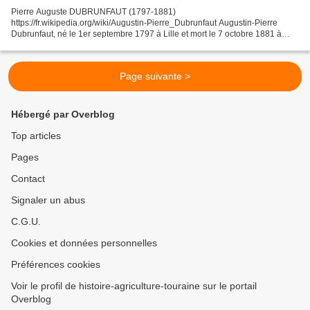
Pierre Auguste DUBRUNFAUT (1797-1881)
https://fr.wikipedia.org/wiki/Augustin-Pierre_Dubrunfaut Augustin-Pierre
Dubrunfaut, né le 1er septembre 1797 à Lille et mort le 7 octobre 1881 à
Paris, est un chimiste et industriel français. Il est principalement...
Page suivante >
Hébergé par Overblog
Top articles
Pages
Contact
Signaler un abus
C.G.U.
Cookies et données personnelles
Préférences cookies
Voir le profil de histoire-agriculture-touraine sur le portail
Overblog