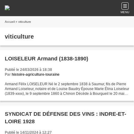
MENU
Accueil
» viticulture
viticulture
LOISELEUR Armand (1838-1890)
Publié le 24/03/2026 à 18:38
Par
histoire-agriculture-touraine
Armand Félix LOISELEUR Né le 2 septembre 1838 à Saumur, fils de Pierre
Armand Loiseleur, notaire et de Louise Baudry Épouse Marie Élina Loiseleur
(1839-xxxx), le 9 septembre 1860 à Chinon Décède à Bourgueil le 20 mai
1890 Notaire à Neuillé (Maine-et-Loire)...
SYNDICAT DE DÉFENSE DES VINS : INDRE-ET-
LOIRE 1928
Publié le 14/11/2024 à 12:27