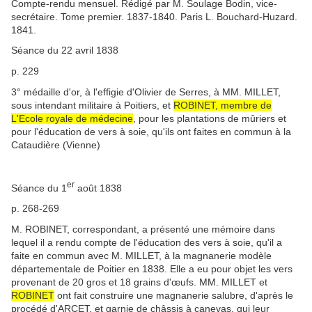
Compte-rendu mensuel. Rédigé par M. Soulage Bodin, vice-
secrétaire. Tome premier. 1837-1840. Paris L. Bouchard-Huzard.
1841.
Séance du 22 avril 1838
p. 229
3° médaille d'or, à l'effigie d'Olivier de Serres, à MM. MILLET,
sous intendant militaire à Poitiers, et
ROBINET, membre de
L'Ecole royale de médecine
, pour les plantations de mûriers et
pour l'éducation de vers à soie, qu'ils ont faites en commun à la
Cataudière (Vienne)
er
Séance du 1
août 1838
p. 268-269
M. ROBINET, correspondant, a présenté une mémoire dans
lequel il a rendu compte de l'éducation des vers à soie, qu'il a
faite en commun avec M. MILLET, à la magnanerie modèle
départementale de Poitier en 1838. Elle a eu pour objet les vers
provenant de 20 gros et 18 grains d'œufs. MM. MILLET et
ROBINET
ont fait construire une magnanerie salubre, d'après le
procédé d'ARCET, et garnie de châssis à canevas, qui leur