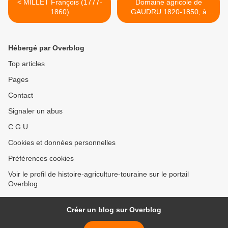
< MILLET François (1777-
Domaine agricole de
1860)
GAUDRU 1820-1850, à
Yzeures-sur-Creuse (Indre-
et-Loire) >
Hébergé par Overblog
Top articles
Pages
Contact
Signaler un abus
C.G.U.
Cookies et données personnelles
Préférences cookies
Voir le profil de histoire-agriculture-touraine sur le portail
Overblog
Créer un blog sur Overblog