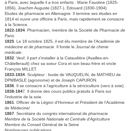
à Paris, avec laquelle il a tros enfants : Marie Faustine (1825-
1856), Joachim Auguste (1827-), Edouard (1830-1904)
Etudes de pharmacie en Allemagne. Il termine ses études en
1814 et ouvre une officine à Paris, mais rapidement se consacre
à la Science.
1822-1834
. Pharmacien, membre de la
Société de Pharmacie de
Paris
.
1825
. Le 18 octobre 1825, il est élu membre de l'
Académie de
médecine et de pharmacie
. Il fonde le
Journal de chimie
médicale
.
1832
. Veuf, il part s'installer à la Cataudière (Availles-en-
Châtellerault) chez sa soeur Cora et son beau-frère et oncle
François MILLET.
1833-1834
. Sculpteur : buste de VAUQUELIN, de MATHIEU de
DPMBASLE (agronome) et de Joseph CAPURON.
1836
. Il se consacre à l'agriculture à la sériciculture (vers à soie).
1838-184
7. Il donne des cours publics gratuits à Paris sur
l'industrie de la soie.
1861
. Officier de la Légion d'Honneur et Président de l'Académie
de Médecine/
1867
. Secrétaire du congrès international de pharmacie
Membre de la Société Nationale et Centrale d'Agriculture
Membre du Conseil Général de la Seine
Nombreuses publications