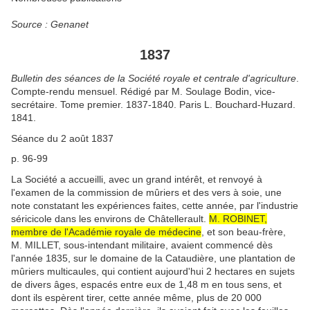
Source : Genanet
1837
Bulletin des séances de la Société royale et centrale d'agriculture
.
Compte-rendu mensuel. Rédigé par M. Soulage Bodin, vice-
secrétaire. Tome premier. 1837-1840. Paris L. Bouchard-Huzard.
1841.
Séance du 2 août 1837
p. 96-99
La Société a accueilli, avec un grand intérêt, et renvoyé à
l'examen de la commission de mûriers et des vers à soie, une
note constatant les expériences faites, cette année, par l'industrie
séricicole dans les environs de Châtellerault.
M. ROBINET,
membre de l'Académie royale de médecine
, et son beau-frère,
M. MILLET, sous-intendant militaire, avaient commencé dès
l'année 1835, sur le domaine de la Cataudière, une plantation de
mûriers multicaules, qui contient aujourd'hui 2 hectares en sujets
de divers âges, espacés entre eux de 1,48 m en tous sens, et
dont ils espèrent tirer, cette année même, plus de 20 000