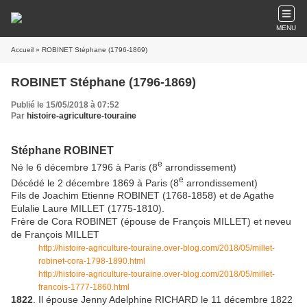
MENU
Accueil
» ROBINET Stéphane (1796-1869)
ROBINET Stéphane (1796-1869)
Publié le 15/05/2018 à 07:52
Par
histoire-agriculture-touraine
Stéphane ROBINET
e
Né le 6 décembre 1796 à Paris (8
arrondissement)
e
Décédé le 2 décembre 1869 à Paris (8
arrondissement)
Fils de Joachim Etienne ROBINET (1768-1858) et de Agathe
Eulalie Laure MILLET (1775-1810).
Frère de Cora ROBINET (épouse de François MILLET) et neveu
de François MILLET
http://histoire-agriculture-touraine.over-blog.com/2018/05/millet-
robinet-cora-1798-1890.html
http://histoire-agriculture-touraine.over-blog.com/2018/05/millet-
francois-1777-1860.html
1822
. Il épouse Jenny Adelphine RICHARD le 11 décembre 1822