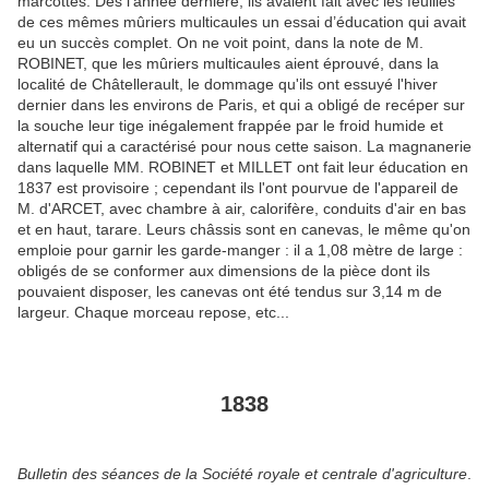
marcottes. Dès l'année dernière, ils avaient fait avec les feuilles
de ces mêmes mûriers multicaules un essai d’éducation qui avait
eu un succès complet. On ne voit point, dans la note de M.
ROBINET, que les mûriers multicaules aient éprouvé, dans la
localité de Châtellerault, le dommage qu'ils ont essuyé l'hiver
dernier dans les environs de Paris, et qui a obligé de recéper sur
la souche leur tige inégalement frappée par le froid humide et
alternatif qui a caractérisé pour nous cette saison. La magnanerie
dans laquelle MM. ROBINET et MILLET ont fait leur éducation en
1837 est provisoire ; cependant ils l'ont pourvue de l'appareil de
M. d'ARCET, avec chambre à air, calorifère, conduits d'air en bas
et en haut, tarare. Leurs châssis sont en canevas, le même qu'on
emploie pour garnir les garde-manger : il a 1,08 mètre de large :
obligés de se conformer aux dimensions de la pièce dont ils
pouvaient disposer, les canevas ont été tendus sur 3,14 m de
largeur. Chaque morceau repose, etc...
1838
Bulletin des séances de la Société royale et centrale d'agriculture
.