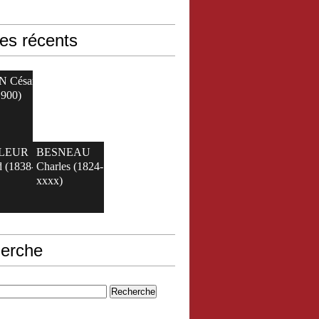
les récents
N César
1900)
ELEUR
BESNEAU
 (1838-
Charles (1824-
xxxx)
erche