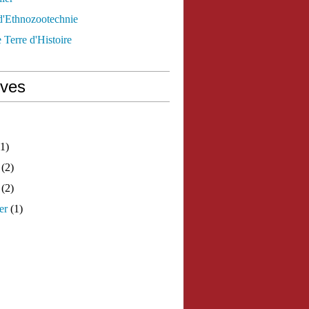
d'Ethnozootechnie
 Terre d'Histoire
ives
1)
(2)
(2)
er
(1)