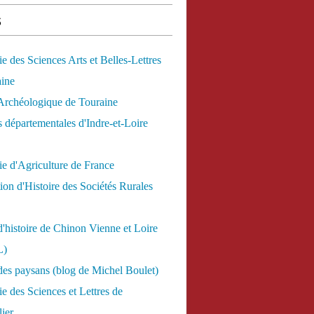
s
 des Sciences Arts et Belles-Lettres
aine
Archéologique de Touraine
 départementales d'Indre-et-Loire
e d'Agriculture de France
ion d'Histoire des Sociétés Rurales
d'histoire de Chinon Vienne et Loire
L)
des paysans (blog de Michel Boulet)
 des Sciences et Lettres de
ier