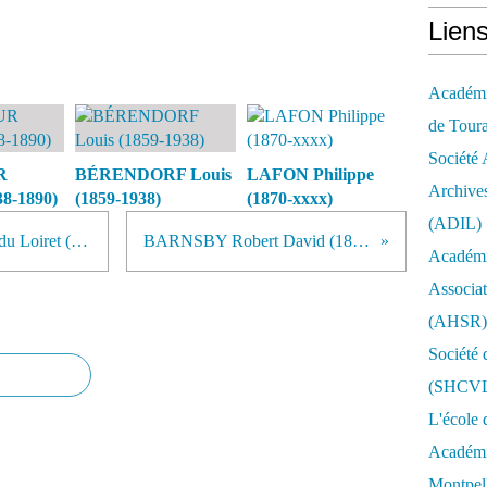
Lien
Académie
de Tour
Société 
R
BÉRENDORF Louis
LAFON Philippe
Archives
8-1890)
(1859-1938)
(1870-xxxx)
(ADIL)
Pépinière viticole départementale du Loiret (1882-xxxx)
BARNSBY Robert David (1832-1916)
Académi
Associat
(AHSR)
Société 
(SHCV
L'école 
Académie
Montpell