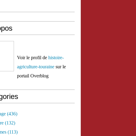
opos
Voir le profil de
histoire-
agriculture-touraine
sur le
portail Overblog
gories
age
(436)
re
(132)
mes
(113)