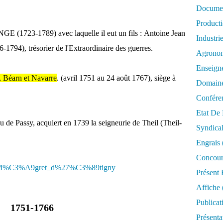
Documen
Product
(1723-1789) avec laquelle il eut un fils : Antoine Jean
Industri
4), trésorier de l'Extraordinaire des guerres.
Agrono
Enseign
, Béarn et Navarre
. (avril 1751 au 24 août 1767), siège à
Domaine
Confére
Etat De 
u de Passy, acquiert en 1739 la seigneurie de Theil (Theil-
Syndica
Engrais
Concour
oine_M%C3%A9gret_d%27%C3%89tigny
Présent 
Affiche
Publicat
1751-1766
Présenta