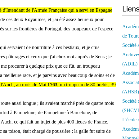
Lien
té d'Intendant de l'Armée Française qui a servi en Espagne
e de ces deux Royaumes, et j'ai été assez heureux pour
Académie
ès sur les frontières du Portugal, des troupeaux de l'espèce
de Tour
Société 
qui servaient de nourriture à ces bestiaux, et je crus
Archives
ces pâturages et ceux que j'ai chez moi auprès de Sens ; je
(ADIL)
 me procurer à quelque prix que ce fût, un troupeau
Académi
la meilleure race, et je parvins avec beaucoup de soins et de
Associat
s d'Auch, au mois de Mai
1763
, un troupeau de 80 brebis, 39
(AHSR)
Société 
 route aussi longue ; ils avaient marché près de quatre mois
(SHCV
Madrid à Pampelune, de Pampelune à Barcelone, de
L'école 
uch, ce qui fait un trajet de plus 400 lieues de France.
Académie
sa toison, était chargé de poussière ; la galle fut suite de
Montpell