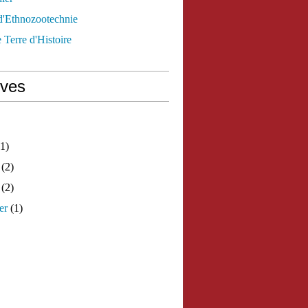
d'Ethnozootechnie
 Terre d'Histoire
ives
1)
(2)
(2)
er
(1)