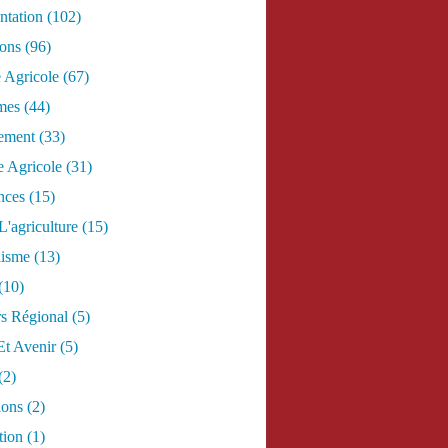
tation
(102)
ions
(96)
e Agricole
(67)
mes
(44)
ement
(33)
 Agricole
(31)
nces
(15)
L'agriculture
(15)
lisme
(13)
(10)
s Régional
(5)
Et Avenir
(5)
(2)
ions
(2)
tion
(1)