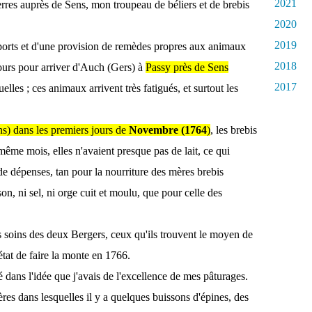
2021
erres auprès de Sens, mon troupeau de béliers et de brebis
2020
2019
ports et d'une provision de remèdes propres aux animaux
2018
jours pour arriver d'Auch (Gers) à
Passy près de Sens
2017
elles ; ces animaux arrivent très fatigués, et surtout les
ns) dans les premiers jours de
Novembre (1764
)
, les brebis
ême mois, elles n'avaient presque pas de lait, ce qui
 dépenses, tan pour la nourriture des mères brebis
son, ni sel, ni orge cuit et moulu, que pour celle des
s soins des deux Bergers, ceux qu'ils trouvent le moyen de
 état de faire la monte en 1766.
dans l'idée que j'avais de l'excellence de mes pâturages.
ères dans lesquelles il y a quelques buissons d'épines, des