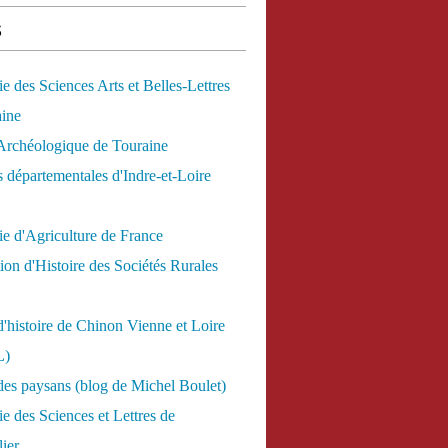
s
 des Sciences Arts et Belles-Lettres
aine
Archéologique de Touraine
 départementales d'Indre-et-Loire
e d'Agriculture de France
ion d'Histoire des Sociétés Rurales
d'histoire de Chinon Vienne et Loire
L)
des paysans (blog de Michel Boulet)
 des Sciences et Lettres de
ier