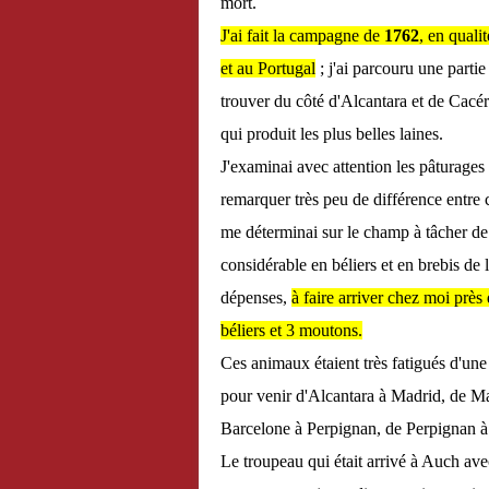
mort.
J'ai fait la campagne de
1762
, en quali
et au Portugal
; j'ai parcouru une parti
trouver du côté d'Alcantara et de Cacér
qui produit les plus belles laines.
J'examinai avec attention les pâturages 
remarquer très peu de différence entre 
me déterminai sur le champ à tâcher de
considérable en béliers et en brebis de 
dépenses,
à faire arriver chez moi prè
béliers et 3 moutons.
Ces animaux étaient très fatigués d'une
pour venir d'Alcantara à Madrid, de 
Barcelone à Perpignan, de Perpignan à A
Le troupeau qui était arrivé à Auch avec 