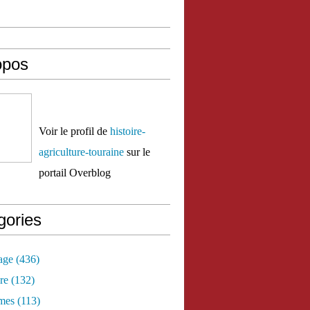
opos
Voir le profil de
histoire-
agriculture-touraine
sur le
portail Overblog
gories
age
(436)
re
(132)
mes
(113)