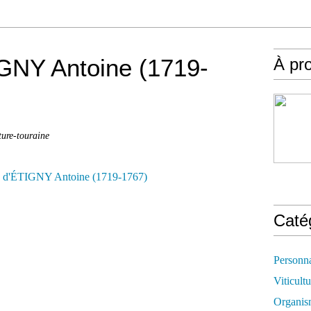
NY Antoine (1719-
À pr
ture-touraine
Caté
Personn
Viticultu
Organis