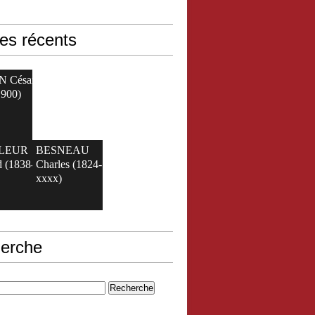
les récents
N César
1900)
ELEUR
BESNEAU
 (1838-
Charles (1824-
xxxx)
erche