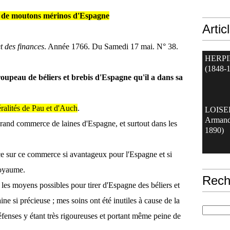
 de moutons mérinos d'Espagne
Artic
t des finances
. Année 1766. Du Samedi 17 mai. N° 38.
HERPI
(1848-
peau de béliers et brebis d'Espagne qu'il a dans sa
alités de Pau et d'Auch
.
LOIS
Armand
grand commerce de laines d'Espagne, et surtout dans les
1890)
nce sur ce commerce si avantageux pour l'Espagne et si
Royaume.
Rech
 les moyens possibles pour tirer d'Espagne des béliers et
aine si précieuse ; mes soins ont été inutiles à cause de la
défenses y étant très rigoureuses et portant même peine de