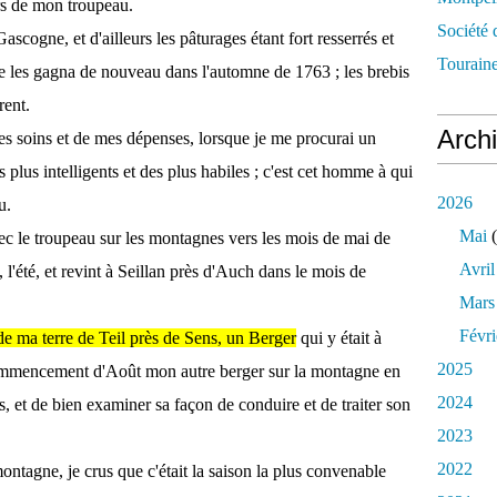
ers de mon troupeau.
Société 
ascogne, et d'ailleurs les pâturages étant fort resserrés et
Touraine
e les gagna de nouveau dans l'automne de 1763 ; les brebis
rent.
Arch
e mes soins et de mes dépenses, lorsque je me procurai un
lus intelligents et des plus habiles ; c'est cet homme à qui
2026
u.
Mai
(
ec le troupeau sur les montagnes vers les mois de mai de
Avril
 l'été, et revint à Seillan près d'Auch dans le mois de
Mars
Févri
 de ma terre de Teil près de Sens, un Berger
qui y était à
2025
commencement d'Août mon autre berger sur la montagne en
2024
 et de bien examiner sa façon de conduire et de traiter son
2023
2022
ntagne, je crus que c'était la saison la plus convenable